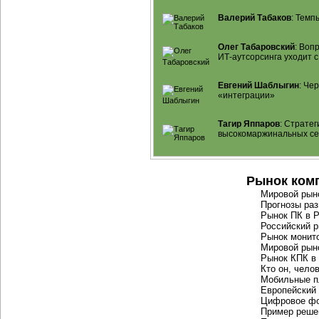
Валерий Табаков
: Темп
Олег Табаровский
: Воп
ИТ-аутсорсинга
уходит с
Евгений Шаблыгин
: Че
«интеграции»
Тагир Яппаров
: Страте
высокомаржинальных се
Рынок ком
Мировой рыно
Прогнозы раз
Рынок ПК в 
Российский 
Рынок монито
Мировой рын
Рынок КПК в
Кто он, чело
Мобильные 
Европейский
Цифровое фо
Пример реше