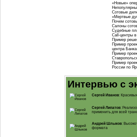
«Новые» опе
Непопулярны
Сотовые дил
«Мертвые ду
Почем сотов
Салоны сотов
Судебные пл
Call-центры
в
Пример реше
Пример проек
центра Банк
Пример прое
Ставропольск
Пример прое
России по Яр
Интервью с э
Сергей Иванов
: Красивы
Сергей Липатов
: Реализ
применить для всей тран
Андрей Шлыков
: Высок
формата