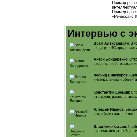
Пример реше
интеллектуал
Пример прое
«Ренессанс 
Интервью с э
Врам Александрян
: В 
в единую ИС предприят
Антон Бондаренко
: От
стороны любого заказчи
Леонид Винокуров
: «Д
интегральным и объект
Константин Еремин
: Сп
отраслей, располагающ
Алексей Иванов
: Бесш
российских заказчиков
Владимир Катаев
: Про
очередь лежит в област