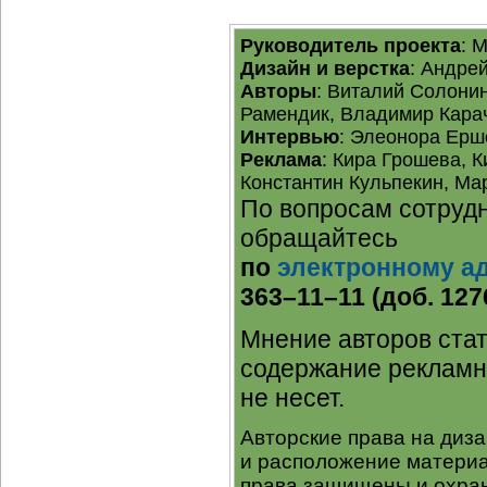
Руководитель проекта
: 
Дизайн и верстка
: Андре
Авторы
: Виталий Солони
Рамендик, Владимир Карач
Интервью
: Элеонора Ерш
Реклама
: Кира Грошева, 
Константин Кульпекин, Ма
По вопросам сотрудн
обращайтесь
по
электронному а
363–11–11 (доб. 127
Мнение авторов стат
содержание рекламн
не несет.
Авторские права на диз
и расположение материа
права защищены и охран