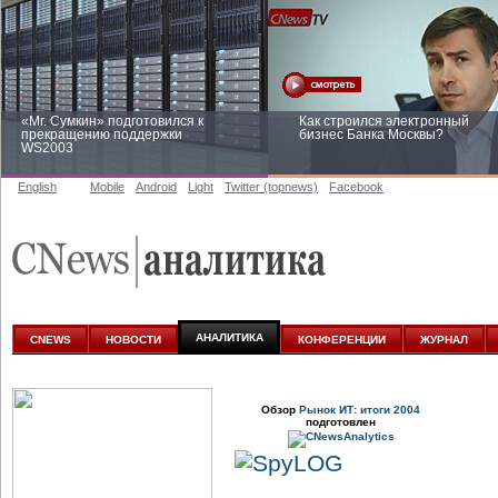
«Mr. Сумкин» подготовился к
Как строился электронный
прекращению поддержки
бизнес Банка Москвы?
WS2003
English
Mobile
Android
Light
Twitter (topnews)
Facebook
Заоблачная оптимизация: как
Рейтинг CNewsInfrastructure 20
Faberlic изменил подход к
приглашаем участвовать
аналитике
АНАЛИТИКА
CNEWS
НОВОСТИ
КОНФЕРЕНЦИИ
ЖУРНАЛ
Обзор
Рынок ИТ: итоги 2004
подготовлен