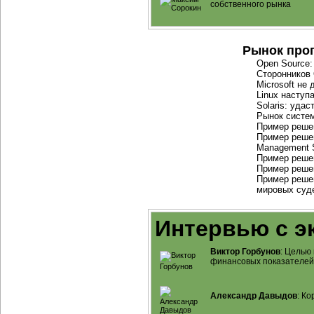
собственного рынка
Рынок про
Open Source:
Сторонников
Microsoft не
Linux наступ
Solaris: уда
Рынок систем
Пример реше
Пример решен
Management 
Пример реше
Пример реше
Пример реше
мировых суд
Интервью с э
Виктор Горбунов
: Целью
финансовых показателей
Александр Давыдов
: К