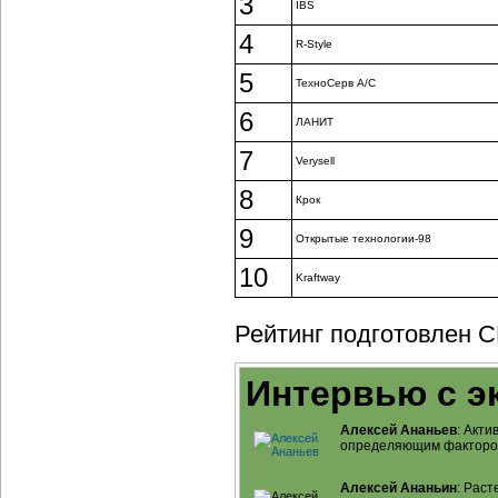
3
IBS
4
R-Style
5
ТехноСерв А/C
6
ЛАНИТ
7
Verysell
8
Крок
9
Открытые технологии-98
10
Kraftway
Рейтинг подготовлен C
Интервью с э
Алексей Ананьев
: Акт
определяющим факторо
Алексей Ананьин
: Рас