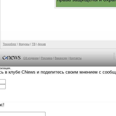
Техноблог
|
Форумы
|
ТВ
|
Архив
Об издании
|
Реклама
|
Вакансии
|
Контакты
ризации.
сь в клубе CNews и поделитесь своим мнением с сооб
с!