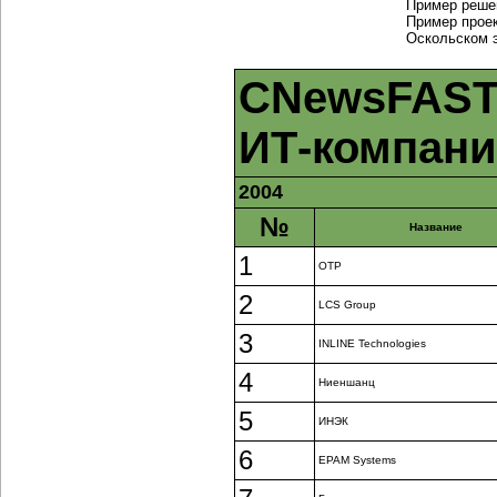
Пример реше
Пример прое
Оскольском 
CNewsFAST
ИТ-компан
2004
№
Название
1
ОТР
2
LCS Group
3
INLINE Technologies
4
Ниеншанц
5
ИНЭК
6
EPAM Systems