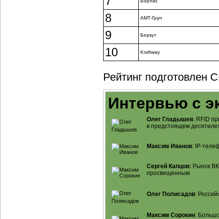
7
Борлас
8
АМТ-Груп
9
Беркут
10
Kraftway
Рейтинг подготовлен C
Интервью с э
Олег Гладышев
: RFID п
в предстоящем десятиле
Максим Иванов
:
IP-теле
Сергей Капцов:
Рынок ВКС
просвещенным
Олег Полисадов
: Россий
Максим Сорокин
: Больш