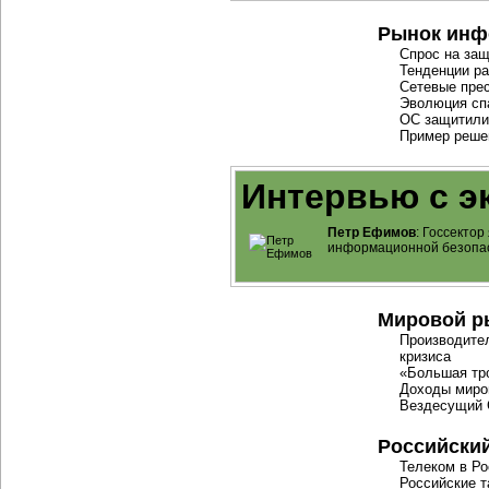
Рынок инф
Спрос на за
Тенденции ра
Сетевые пре
Эволюция сп
ОС защитили,
Пример реше
Интервью с э
Петр Ефимов
: Госсекто
информационной безопа
Мировой р
Производите
кризиса
«Большая тро
Доходы миро
Вездесущий
Российски
Телеком в Ро
Российские 