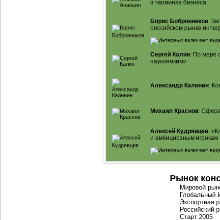
в терминах бизнеса
Борис Бобровников
: З
российском рынке интег
Сергей Калин
: По мере
наукоемкими
Александр Калинин
: К
Михаил Краснов
: Сфера
Алексей Кудрявцев
: «
и амбициозным игрокам
Рынок конс
Мировой ры
Глобальный
Экспортная р
Российский р
Старт 2005