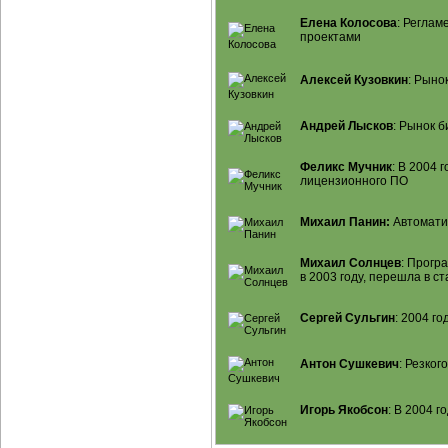
Елена Колосова
: Регла
проектами
Алексей Кузовкин
: Рыно
Андрей Лысков
: Рынок
б
Феликс Мучник
: В 2004 
лицензионного ПО
Михаил Панин:
Автомати
Михаил Солнцев
: Прогр
в 2003 году, перешла в 
Сергей Сульгин
: 2004 г
Антон Сушкевич
: Резког
Игорь Якобсон
: В 2004 