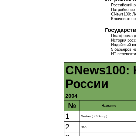
Российский 
Потребление
CNews100: Ле
Ключевые со
Государств
Платформа д
История росс
Индийский ка
5 барьеров н
ИТ-перспект
CNews100:
России
2004
№
Название
1
Merlion (LC Group)
2
НКК