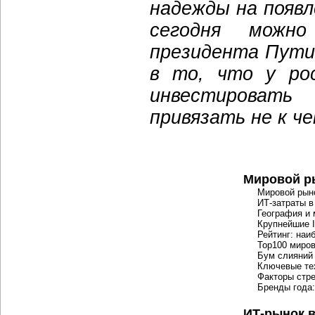
надежды на появл
сегодня можн
президента Пути
в то, что у рос
инвестировать
привязать не к че
Мировой р
Мировой рын
ИТ-затраты
в
География и
Крупнейшие 
Рейтинг: на
Top100 миров
Бум слияний
Ключевые тех
Факторы стр
Бренды года:
ИТ-рынок
в