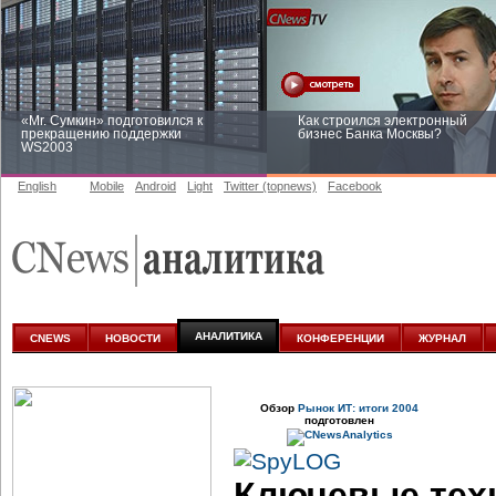
«Mr. Сумкин» подготовился к
Как строился электронный
прекращению поддержки
бизнес Банка Москвы?
WS2003
English
Mobile
Android
Light
Twitter (topnews)
Facebook
Заоблачная оптимизация: как
Рейтинг CNewsInfrastructure 20
Faberlic изменил подход к
приглашаем участвовать
аналитике
АНАЛИТИКА
CNEWS
НОВОСТИ
КОНФЕРЕНЦИИ
ЖУРНАЛ
Обзор
Рынок ИТ: итоги 2004
подготовлен
Ключевые техн