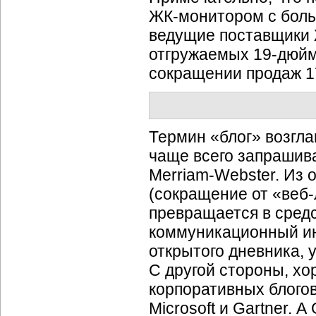
ЖК-монитором
с боль
ведущие поставщики
отгружаемых
19-дюй
сокращении продаж
1
Термин «блог» возгла
чаще всего запрашива
Merriam-Webster.
Из о
(сокращение от
«веб-
превращается в сред
коммуникационный ин
открытого дневника,
С другой стороны, х
корпоративных блогов
Microsoft и Gartner.