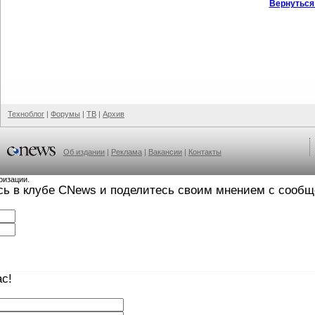
Вернуться
Техноблог
|
Форумы
|
ТВ
|
Архив
Об издании
|
Реклама
|
Вакансии
|
Контакты
ризации.
сь в клубе CNews и поделитесь своим мнением с сооб
с!