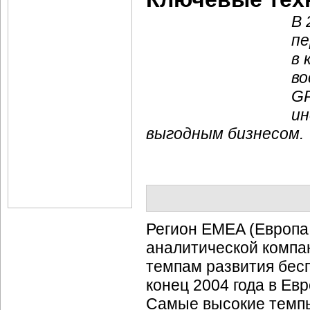
В 
пе
в 
во
GP
ин
выгодным бизнесом.
Регион EMEA (Европа
аналитической компан
темпам развития бес
конец 2004 года в Ев
Самые высокие темпы