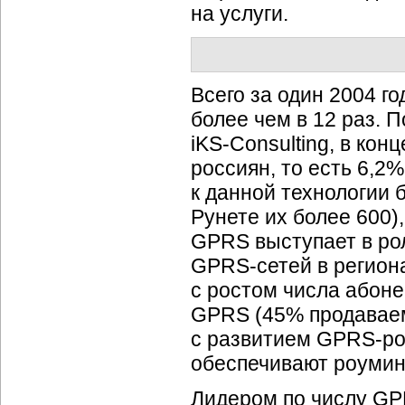
на услуги.
Всего за один 2004 г
более чем в 12 раз. 
iKS-Consulting,
в конц
россиян, то есть 6,2
к данной технологии 
Рунете их более 600)
GPRS выступает в рол
GPRS-сетей
в регион
с ростом числа абон
GPRS (45% продавае
с развитием
GPRS-ро
обеспечивают роуми
Лидером по числу
GP