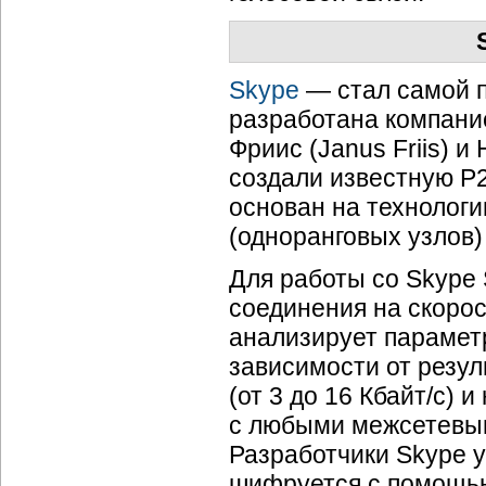
Skype
— стал самой п
разработана компание
Фриис (Janus Friis) и
создали известную
Р
основан на технолог
(одноранговых узлов
Для работы со Skype 
соединения на скорос
анализирует параметр
зависимости от резул
(от 3 до 16 Кбайт/с) 
с любыми межсетевы
Разработчики Skype 
шифруется с помощ