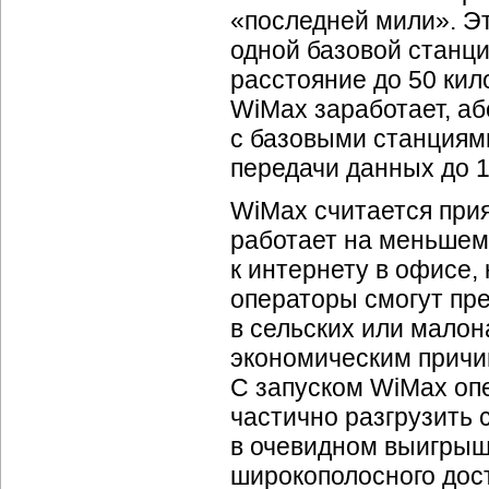
«последней мили». Эт
одной базовой станци
расстояние до 50 кило
WiMax заработает, аб
с базовыми станциями
передачи данных до 1
WiMax считается при
работает на меньшем 
к интернету в офисе,
операторы смогут пре
в сельских или малон
экономическим причи
С запуском WiMax оп
частично разгрузить 
в очевидном выигрыш
широкополосного дост