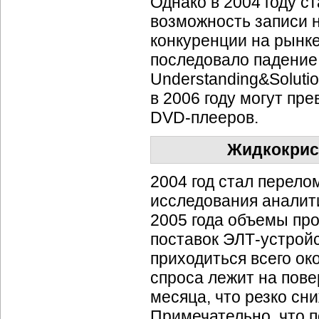
Однако в 2004 году 
возможность записи 
конкуренции на рынк
последовало падение
Understanding&Soluti
в 2006 году могут пр
DVD-плееров.
Жидкокрис
2004 год стал перел
исследования аналити
2005 года объемы пр
поставок
ЭЛТ-устройс
приходиться всего ок
спроса лежит на пов
месяца, что резко сн
Примечательно, что 