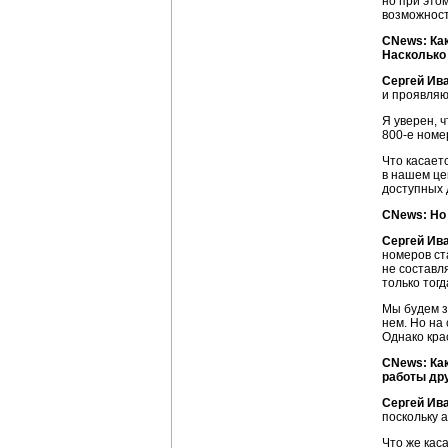
но при это
возможност
CNews: Ка
Насколько
Сергей Ив
и проявляю
Я уверен, 
800-е
номер
Что касает
в нашем це
доступных 
СNews: Но
Сергей Ив
номеров ст
не составл
только тогд
Мы будем з
нем. Но на
Однако кра
CNews: Ка
работы др
Сергей Ив
поскольку 
Что же кас