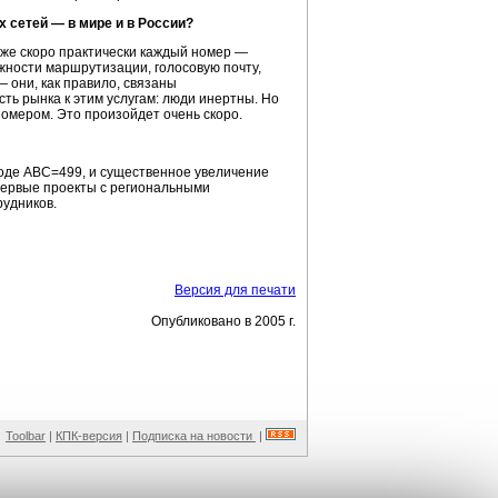
 сетей — в мире и в России?
 уже скоро практически каждый номер —
ности маршрутизации, голосовую почту,
— они, как правило, связаны
ть рынка к этим услугам: люди инертны. Но
номером. Это произойдет очень скоро.
коде АВС=499, и существенное увеличение
 первые проекты с региональными
рудников.
Версия для печати
Опубликовано в 2005 г.
Toolbar
|
КПК-версия
|
Подписка на новости
|