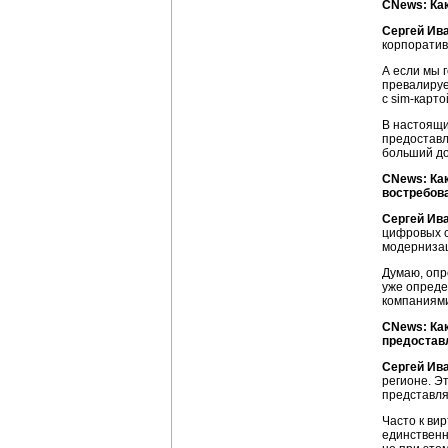
CNews: Ка
Сергей Ив
корпоратив
А если мы 
превалируе
с
sim-карто
В настоящи
предоставл
больший до
CNews: Как
востребов
Сергей Ив
цифровых с
модернизац
Думаю, опр
уже опреде
компаниями
CNews: Как
предостав
Сергей Ив
регионе. Э
представля
Часто к ви
единственн