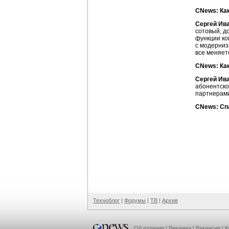
CNews: Ка
Сергей Ив
сотовый, д
функции
ко
с модерниз
все меняет
CNews: Как
Сергей Ив
абонентско
партнерами
CNews: Сп
Техноблог
|
Форумы
|
ТВ
|
Архив
Об издании
|
Реклама
|
Вакансии
|
К