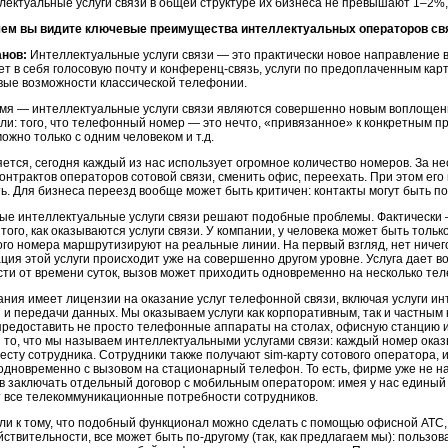
лектуальные услуги связи в общей структуре их бизнеса не превышают 1–2%,
чем вы видите ключевые преимущества интеллектуальных операторов свя
анов:
Интеллектуальные услуги связи — это практически новое направление 
ет в себя голосовую почту и
конференц-связь,
услуги по предоплаченным карт
овые возможности классической телефонии.
емя — интеллектуальные услуги связи являются совершенно новым воплощени
ли: того, что телефонный номер — это нечто, «привязанное» к конкретным пр
ожно только с одним человеком и т.д.
ется, сегодня каждый из нас использует огромное количество номеров. За не
контрактов операторов сотовой связи, сменить офис, переехать. При этом ег
ь. Для бизнеса переезд вообще может быть критичен: контакты могут быть п
е интеллектуальные услуги связи решают подобные проблемы. Фактически 
того, как оказываются услуги связи. У компании, у человека может быть тольк
того номера маршрутизируют на реальные линии. На первый взгляд, нет ниче
ция этой услуги происходит уже на совершенно другом уровне. Услуга дает 
сти от времени суток, вызов может приходить одновременно на несколько теле
ния имеет лицензии на оказание услуг телефонной связи, включая услуги инт
 и передачи данных. Мы оказываем услуги как корпоративным, так и частным
редоставить не просто телефонные аппараты на столах, офисную станцию 
 то, что мы называем интеллектуальными услугами связи: каждый номер ока
есту сотрудника. Сотрудники также получают
sim-карту
сотового оператора, 
одновременно с вызовом на стационарный телефон. То есть, фирме уже не н
в заключать отдельный договор с мобильным оператором: имея у нас единый 
 все телекоммуникационные потребности сотрудников.
ли к тому, что подобный функционал можно сделать с помощью офисной АТС,
ействительности, все может быть
по-другому
(так, как предлагаем мы): пользо