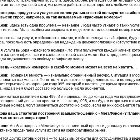
м не просто транслируем их услуги. Здесь, скорее, речь идет об интеграции 
и интеллектуальной сети, мы можем работать в партнерстве с любыми сото
кого рода продукты и услуги интеллектуальных сетей пользуются наибо
 высок спрос, например, на так называемые «красивые номера»?
анов:
Здесь есть одна проблема — незнание. Люди часто узнают о таких услуг
т интерес. Мы способны активировать и подключить телефонный номер в сч
что все наши услуги, и «Инкогнито номер», и «Интеллектуальный офис», буду
а, поскольку есть определенная надежда на демонополизацию (отсутствие к
ся услуги выбора «красивого номера», то этим пользуется каждый клиент, кот
нтральном офисе, так и в салонах сотовой связи может быть предложен целы
для подключения по любому тарифному плану.
 ведь «красивых номеров» в
какой-то
момент может на всех не хватить…
анов:
Номерная емкость — изначально ограниченный ресурс. Ситуация в Моск
ановится все меньше. Понятно, что делаются определенные шаги по вводу код
яет серьезной конкуренции коду 095, который в настоящее время практическ
а, когда в нем будет достаточно большое число абонентов.
аниматься развитием кода 499. И я надеюсь, что до конца года мы предложи
 сегодняшний день наш приоритет — это код 095, и мы будем стараться как м
сивые номера могут закончиться достаточно скоро, если на них сохранится та
кова ваша стратегия построения взаимоотношений с «МегаФоном»? Плани
угих сотовых операторов?
анов:
Мы благодарны «МегаФону» за совместный проект и динамику его разви
активно продвигаем услуги их сети на корпоративном рынке.
ается других сотовых сетей — то здесь мы открыты для сотрудничества и вед