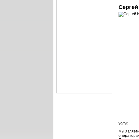
Сергей
услуг.
Мы являемс
операторам