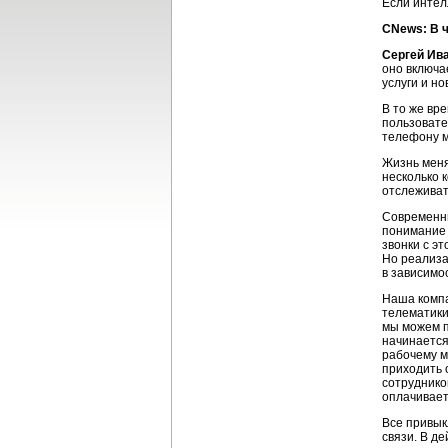
Если интел
CNews: В 
Сергей Ив
оно включа
услуги и н
В то же вр
пользовате
телефону м
Жизнь меня
несколько 
отслеживат
Современны
понимание 
звонки с э
Но реализа
в зависимо
Наша компа
телематики
мы можем п
начинается
рабочему м
приходить 
сотруднико
оплачивает
Все привык
связи. В д