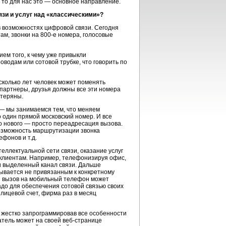
 то для нас это — основное направление.
зи и услуг над «классическими»?
в возможностях цифровой связи. Сегодня
ам, звонки на
800-е
номера, голосовые
ем того, к чему уже привыкли
оводам или сотовой трубке, что говорить по
сколько лет человек может поменять
о партнеры, друзья должны все эти номера
отеряны.
— мы занимаемся тем, что меняем
о один прямой московский номер. И все
го нового — просто переадресация вызова.
возможность маршрутизации звонка
фонов и т.д.
еллектуальной сети связи, оказание услуг
 клиентам. Например, телефонизируя офис,
и выделенный канал связи. Дальше
зывается не привязанным к конкретному
и вызов на мобильный телефон может
адо для обеспечения сотовой связью своих
лицевой счет, фирма раз в месяц
 жестко запрограммировав все особенности
ватель может на своей
веб-странице