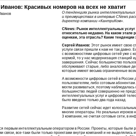
 Иванов: Красивых номеров на всех не хватит
О тенденциях рынка интеллектуальных у
и преимуществах в интервью CNews рас
директор компании «КантриКом».
СNews: Рынок интеллектуальных услуг
относительно недавно. На каком этапе 
оценкам, эта отрасль? Какие тенденции
Сергей Иванов:
Этот рынок имеет свою сп
услуги связи пришли к нам не так давно.
с возможностями цифровых сетей уже с к
нормой, то у нас модернизация станций и
завершения. Сейчас большинство пользов
обслуживают старые, либо аналоговые
де
которые имеют весьма ограниченные воз
А возможности цифровых сетей в России
пользователям, либо сотовым абонентам.
могли развиваться, поэтому наблюдалась 
большинство людей совершенно не предс
интеллектуальных услуг и цифровой теле
было введено только два года назад.
Развитие сетей сейчас идет колоссальны
многие операторы. Но реальных игроков н
3 компании, не считая сотовые сети, в ин
я первым интеллектуальным оператором в России. Проекты, которые были 
и связи,
все-таки
были только проектами внутри компаний и не выделялись и