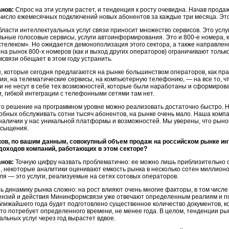
анов:
Спрос на эти услуги растет, и тенденция к росту очевидна. Начав прода
число ежемесячных подключений новых абонентов за каждые три месяца. Эт
бласти интеллектуальных услуг связи приносит множество сервисов. Это услу
ьные голосовые сервисы, услуги автоинформирования. Это и
800-е
номера, 
стелеком». Но ожидается демонополизация этого сектора, а также направлен
 на рынок
800-х
номеров (как и выход других операторов) ограничивают толь
вязи обещает в этом году устранить.
, которые сегодня предлагаются на рынке большинством операторов, как пр
ии,
на телематические сервисы, на компьютерную телефонию, — на все то, чт
и не несут в себе тех возможностей, которые были наработаны и сформирова
, гибкой интеграции с телефонными сетями там нет.
то решение на программном уровне можно реализовать достаточно быстро. 
собных обслуживать сотни тысяч абонентов, на рынке очень мало. Наша компа
 наличии у нас уникальной платформы и возможностей. Мы уверены, что рыно
асыщения.
ков, по вашим данным, совокупный объем продаж на российском рынке ин
доходов компаний, работающих в этом секторе?
анов:
Точную цифру назвать проблематично: ее можно лишь приблизительно об
, некоторые аналитики оценивают емкость рынка в несколько сотен миллионов
ля — это услуги, реализуемые на сетях сотовых операторов.
ь динамику рынка сложно: на рост влияют очень многие факторы, в том числе
ензий и действия Мининформсвязи уже отвечают определенным реалиям и по
ближайшего года будет подготовлено существенное количество документов, к
это потребует определенного времени, не менее года. В целом, тенденции ры
альных услуг через год вырастет вдвое.