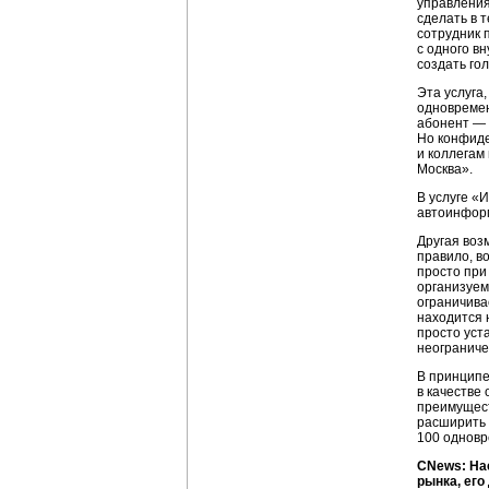
управления
сделать в 
сотрудник 
с одного в
создать го
Эта услуга
одновремен
абонент — д
Но конфиде
и коллегам
Москва».
В услуге «
автоинфор
Другая воз
правило, в
просто при
организуем
ограничива
находится 
просто уст
неограниче
В принципе
в качестве
преимущест
расширить 
100 одновр
CNews: На
рынка, его