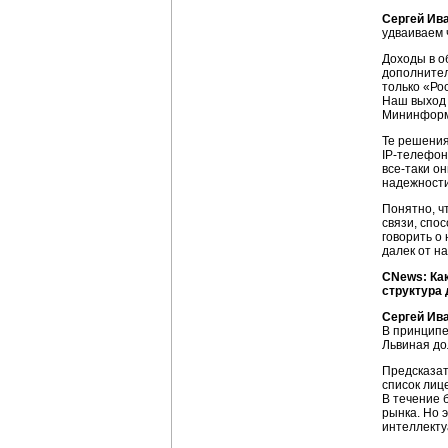
Сергей Ив
удваиваем 
Доходы в о
дополнител
только «Ро
Наш выход
Мининформс
Те решения
IP-телефон
все-таки
он
надежности
Понятно, ч
связи, спо
говорить о
далек от н
СNews: Ка
структура 
Сергей Ив
В принципе
Львиная до
Предсказат
список лиц
В течение 
рынка. Но 
интеллекту