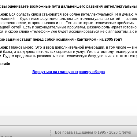
к вы оцениваете возможные пути дальнейшего развития интеллектуальных
анов:
Вся область связи становится все более интеллектуальной. И я думаю,
омашний — будет иметь функциональность интеллектуальных сетей — возмож
нференц-связи,
второго вызова и т.п. Есть некоторые технические проблемы 
ацией сетей. Есть и законодательные проблемы. Важную роль играет готовнос
ся, и скоро слово «телефон» уже будет ассоциироваться не с аппаратом, а с 
ие задачи ставит перед собой компания «КантриКом» на 2005 год?
анов:
Планов много. Это и ввод дополнительной нумерации, в том числе — в 
й базы, и ввод дополнительных сервисов и услуг. Уже в этом году планируем
. Будем продолжать развивать свою техническую базу, увеличивать штат сот
асибо
.
Вернуться на главную страницу обзора
Все права защищены © 1995 - 2026
CNews
онтакты