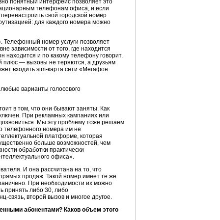
вно понятный интерфейс позволяет это
стационарным телефонам офиса, и если
т перенастроить свой городской номер
рутизацией: для каждого номера можно
». Телефонный номер услуги позволяет
не зависимости от того, где находится
 он находится и по какому телефону говорит.
й плюс — вызовы не теряются, а друзьям
ожет входить
sim-карта
сети «Мегафон
 любые варианты голосового
ит в том, что они бывают заняты. Как
дключен. При рекламных кампаниях или
дозвониться. Мы эту проблему тоже решаем:
го телефонного номера им не
теллектуальной платформе, которая
существенно больше возможностей, чем
ности обработки практически
нтеллектуального офиса».
ателя. И она рассчитана на то, что
 прямых продаж. Такой номер имеет те же
граничено. При необходимости их можно
ь принять либо 30, либо
ц-связь,
второй вызов и многое другое.
енными абонентами? Каков объем этого