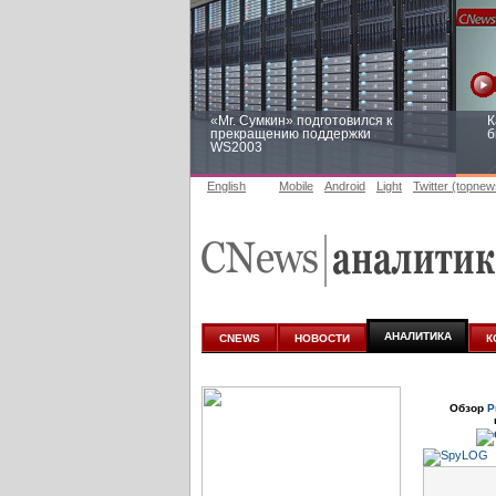
«Mr. Сумкин» подготовился к
К
прекращению поддержки
б
WS2003
English
Mobile
Android
Light
Twitter (topnew
Заоблачная оптимизация: как
Р
Faberlic изменил подход к
п
аналитике
АНАЛИТИКА
CNEWS
НОВОСТИ
К
Обзор
Р