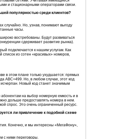
с сотовыми сетями. Учитывая имеющиеся
выми и стационарными операторами связи.
льшей популярностью среди клиентов?
ах случайно. Но, узнав, понимают выгоду
итанные часы.
т широко востребованы. Будут развиваться
онкуренции сдерживает развитие рынка).
орый подключается к нашим услугам. Как
й список из сотен «красивых» номеров,
ве в этом плане только ухудшается: прямых
а АВС=499. Но, в любом случае, этот код
и исчерпан. Новый код станет значимым
м абонентам на выбор номерную емкость и в
ожно дольше предоставлять номера в нем.
кой спрос. Это очень ограниченный ресурс.
руется ли привлечение к подобной схеме
тия. Конечно, и мы интересны «МегаФону»,
ем с ними переговоры.