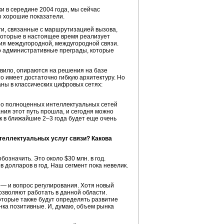
жи в середине 2004 года, мы сейчас
о хорошие показатели.
ги, связанные с маршрутизацией вызова,
которые в настоящее время реализует
ия междугородной, междугородной связи.
ко административные преграды, которые
авило, опираются на решения на базе
о имеет достаточно гибкую архитектуру. Но
ны в классических цифровых сетях:
Но полноценных интеллектуальных сетей
ния этот путь прошла, и сегодня можно
к в ближайшие 2–3 года будет еще очень
теллектуальных услуг связи? Какова
означить. Это около $30 млн. в год.
 долларов в год. Наш сегмент пока невелик.
 — и вопрос регулирования. Хотя новый
зволяют работать в данной области.
оторые также будут определять развитие
нка позитивные. И, думаю, объем рынка