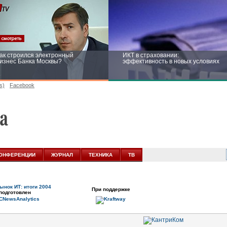
ак строился электронный
ИКТ в страховании:
изнес Банка Москвы?
эффективность в новых условиях
s)
Facebook
ейтинг CNewsInfrastructure 2015:
Информационная безопасность
риглашаем участвовать
бизнеса и госструктур: развитие в
новых условиях
ОНФЕРЕНЦИИ
ЖУРНАЛ
ТЕХНИКА
ТВ
ынок ИТ: итоги 2004
При поддержке
подготовлен