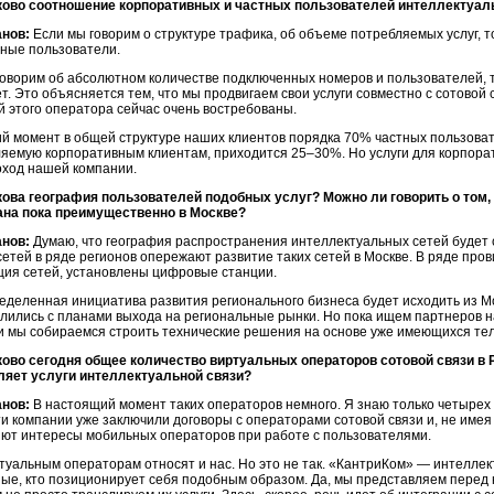
ково соотношение корпоративных и частных пользователей интеллектуаль
анов:
Если мы говорим о структуре трафика, об объеме потребляемых услуг, т
ные пользователи.
говорим об абсолютном количестве подключенных номеров и пользователей, т
т. Это объясняется тем, что мы продвигаем свои услуги совместно с сотовой
й
этого оператора сейчас очень востребованы.
й момент в общей структуре наших клиентов порядка 70% частных пользоват
яемую корпоративным клиентам, приходится 25–30%. Но услуги для корпорат
ход нашей компании.
ова география пользователей подобных услуг? Можно ли говорить о том,
ана пока преимущественно в Москве?
анов:
Думаю, что география распространения интеллектуальных сетей будет
етей в ряде регионов опережают развитие таких сетей в Москве. В ряде пр
ия сетей, установлены цифровые станции.
еделенная инициатива развития регионального бизнеса будет исходить из М
лились с планами выхода на региональные рынки. Но пока ищем партнеров н
 мы собираемся строить технические решения на основе уже имеющихся те
ово сегодня общее количество виртуальных операторов сотовой связи в 
ляет услуги интеллектуальной связи?
анов:
В настоящий момент таких операторов немного. Я знаю только четырех 
ти компании уже заключили договоры с операторами сотовой связи и, не име
ют интересы мобильных операторов при работе с пользователями.
ртуальным операторам относят и нас. Но это не так. «КантриКом» — интелле
ые, кто позиционирует себя подобным образом. Да, мы представляем пере