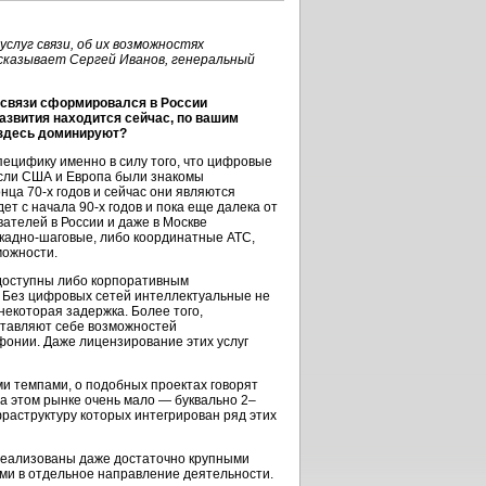
слуг связи, об их возможностях
сказывает Сергей Иванов, генеральный
 связи сформировался в России
развития находится сейчас, по вашим
 здесь доминируют?
ецифику именно в силу того, что цифровые
 Если США и Европа были знакомы
онца
70-х
годов и сейчас они являются
дет с начала
90-х
годов и пока еще далека от
ателей в России и даже в Москве
кадно-шаговые,
либо координатные АТС,
можности.
 доступны либо корпоративным
 Без цифровых сетей интеллектуальные не
некоторая задержка. Более того,
тавляют себе возможностей
фонии. Даже лицензирование этих услуг
ми темпами, о подобных проектах говорят
а этом рынке очень мало — буквально 2–
фраструктуру которых интегрирован ряд этих
реализованы даже достаточно крупными
ми в отдельное направление деятельности.