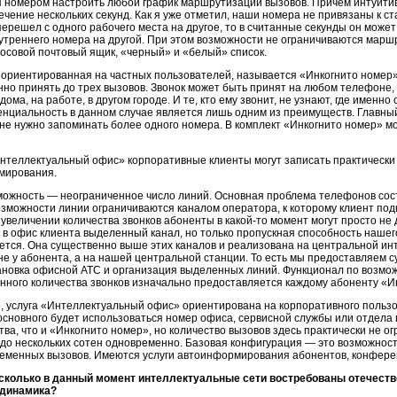
 номером настроить любой график маршрутизации вызовов. Причем интуити
течение нескольких секунд. Как я уже отметил, наши номера не привязаны к 
перешел с одного рабочего места на другое, то в считанные секунды он може
нутреннего номера на другой. При этом возможности не ограничиваются марш
лосовой почтовый ящик, «черный» и «белый» список.
, ориентированная на частных пользователей, называется «Инкогнито номер
но принять до трех вызовов. Звонок может быть принят на любом телефоне, в
ома, на работе, в другом городе. И те, кто ему звонит, не узнают, где именно
нциальность в данном случае является лишь одним из преимуществ. Главны
 не нужно запоминать более одного номера. В комплект «Инкогнито номер» м
Интеллектуальный офис» корпоративные клиенты могут записать практически
мирования.
можность — неограниченное число линий. Основная проблема телефонов состо
озможности линии ограничиваются каналом оператора, к которому клиент по
 увеличении количества звонков абоненты в
какой-то
момент могут просто не 
 в офис клиента выделенный канал, но только пропускная способность наше
ется. Она существенно выше этих каналов и реализована на центральной ин
не у абонента, а на нашей центральной станции. То есть мы предоставляем 
ановка офисной АТС и организация выделенных линий. Функционал по возмож
нного количества звонков изначально предоставляется каждому абоненту «И
, услуга «Интеллектуальный офис» ориентирована на корпоративного пользов
 основного будет использоваться номер офиса, сервисной службы или отдела
ва, что и «Инкогнито номер», но количество вызовов здесь практически не о
до нескольких сотен одновременно. Базовая конфигурация — это возможност
еменных вызовов. Имеются услуги автоинформирования абонентов,
конферен
сколько в данный момент интеллектуальные сети востребованы отечеств
 динамика?