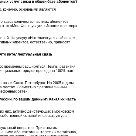
ных услуг связи в общей базе абонентов?
о, конечно, основными являются
о здесь количество частных абонентов
 сетью «МегаФон»: услуги «Инкогнито номер»
елей. На услугу «Интеллектуальный офис»,
ивных клиентов, естественно, приносят
 что интеллектуальная связь
 со временем расширяться. Темпы развития
овинциальных городов проведена
100%-ная
осквы и
Санкт-Петербурга.
На 2005 год мы
а местах. Совместно с региональными
лефонных сетей.
России, по вашим данным? Какая их часть
из них, активно действующих в московском
я собственной сотовой инфраструктуры,
ктуальный оператор. При этом мы
д нашими абонентами интересы «МегаФона»,