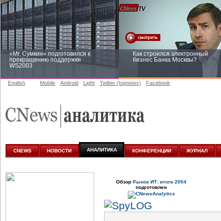
«Mr. Сумкин» подготовился к
Как строился электронный
прекращению поддержки
бизнес Банка Москвы?
WS2003
English
Mobile
Android
Light
Twitter (topnews)
Facebook
Заоблачная оптимизация: как
Рейтинг CNewsInfrastructure 20
Faberlic изменил подход к
приглашаем участвовать
аналитике
АНАЛИТИКА
CNEWS
НОВОСТИ
КОНФЕРЕНЦИИ
ЖУРНАЛ
Обзор
Рынок ИТ: итоги 2004
подготовлен