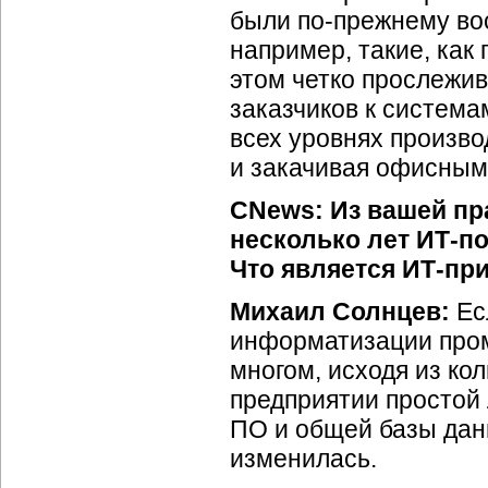
были
по-прежнему
во
например, такие, как 
этом четко прослежи
заказчиков к система
всех уровнях производ
и закачивая офисным
CNews: Из вашей пр
несколько лет
ИТ-по
Что является
ИТ-пр
Михаил Солнцев:
Ес
информатизации пром
многом, исходя из ко
предприятии простой 
ПО и общей базы данн
изменилась.