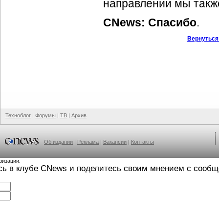
направлении мы также
CNews: Спасибо
.
Вернуться
Техноблог
|
Форумы
|
ТВ
|
Архив
Об издании
|
Реклама
|
Вакансии
|
Контакты
ризации.
сь в клубе CNews и поделитесь своим мнением с сооб