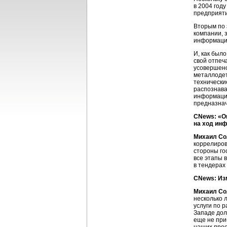
в 2004 год
предприяти
Вторым по 
компании, 
информацио
И, как был
свой отпеч
усовершенс
металлодет
технически
распознава
информации
предназнач
CNews: «О
на ход ин
Михаил Со
коррелиров
стороны го
все этапы 
в тендерах
CNews: Из
Михаил Со
несколько 
услуги по 
Западе дол
еще не при