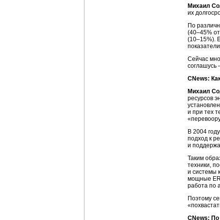
Михаил Со
их долгоср
По различн
(40–45% от
(10–15%). 
показатели
Сейчас мно
соглашусь 
CNews: Ка
Михаил Со
ресурсов э
установлен
и при тех 
«перевоору
В 2004 год
подход к р
и поддержа
Таким обра
техники, п
и системы 
мощные
ER
работа по 
Поэтому се
«похваста
CNews: По