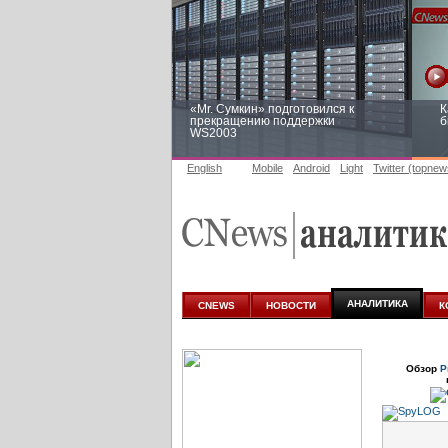
«Mr. Сумкин» подготовился к
К
прекращению поддержки
б
WS2003
English
Mobile
Android
Light
Twitter (topnew
Заоблачная оптимизация: как
Р
Faberlic изменил подход к
п
аналитике
АНАЛИТИКА
CNEWS
НОВОСТИ
К
Обзор
Р