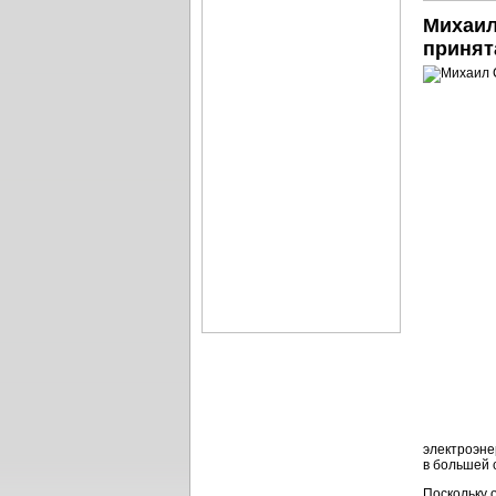
Михаил
принят
электроэне
в большей 
Поскольку 