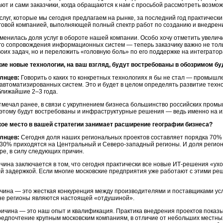
ют и сами заказчики, когда обращаются к нам с просьбой рассмотреть возмож
слуг, которые мы сегодня предлагаем на рынке, за последний год практическ
овой компанией, выполняющей полный спектр работ по созданию и внедре
менилась доля услуг в обороте нашей компании. Особо хочу отметить увел
го сопровождения информационных систем — теперь заказчику важно не тол
оих задач, но и переложить «головную боль» по его поддержке на интегратор
кие новые технологии, на ваш взгляд, будут востребованы в обозримом 
лнцев:
Говорить о каких то конкретных технологиях я бы не стал — промышл
автоматизированных систем. Это и будет в целом определять развитие техн
 ближайшие 2–3 года.
отмечал ранее, в связи с укрупнением бизнеса большинство российских про
этому будут востребованы и инфраструктурные решения — ведь именно на 
ое место в вашей стратегии занимает расширение географии бизнеса?
лнцев:
Сегодня доля наших региональных проектов составляет порядка 70% 
 30% приходятся на Центральный и
Северо-западный
регионы. И доля регион
ре, в силу следующих причин.
чина заключается в том, что сегодня практически все новые
ИТ-решения
«ухо
й задержкой. Если многие московские предприятия уже работают с этими ре
чина — это жесткая конкуренция между производителями и поставщиками услу
не регионы являются настоящей «отдушиной».
ричина — это наш опыт и квалификация. Практика внедрения проектов показы
едпочтение крупным московским компаниям, в отличие от небольших местных