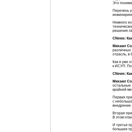
Это понима
Перечень у
инжиниринг
Немного из
техническо
решения св
CNews: Ка
Михаил Со
различных 
отрасль, в
Как я уже 
к ИСУП. По
CNews: Как
Михаил Со
остальные
крайней ме
Первая при
с небольшо
внедрение.
Вторая при
В этом пла
И третья п
большее пр