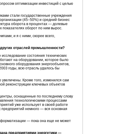
 вопросом оптимизации инвестиций с целью
иками стали государственные учреждения
организации (45–50%) и средний бизнес
руктура оборота в процентах — долевые
х показателях оборот по ним вырос.
пами, и я с ними, скорее всего,
е других отраслей промышленности?
 исследование состояния технических
аботают на оборудовании, которое было
основного оборудования энергообъектов,
2003 годы, всю отрасль удалось бы
 увеличены. Кроме того, изменился сам
сной реконструкции ключевых объектов
 центры, оснащенные по последнему слову
авления технологическими процессами
риятий уже использует в своей работе
х предприятий немного — вся основная
информатизации — пока она еще не может
вана предприятиями энергетики —