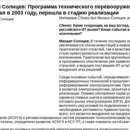
 Солнцев: Программа технического перевооружен
ая в 2003 году, перешла в стадию реализации
Интервью CNews дал Михаил Солнцев, 
CNews: Какие тенденции, на ваш взгляд,
российского
ИТ-рынка?
Какие события в
ключевыми?
Михаил Солнцев:
В течение последних л
увеличивается объем инвестиций в инфо
практически всех отраслей, так и качест
стали ориентироваться на вертикальные р
исключением. Практически все крупнейши
и программного обеспечения уже заявили
отраслей, а ведущие поставщики
ИТ-услуг
внедрения этих решений.
Среди основных событий, определивших 
информационных технологий в прошлом год
реформирование электроэнергетики. Про
и развития электроэнергетики, принятая в 
реализации. Помимо обновления парка ус
одним из главных шагов в направлении р
оптового рынка электроэнергии (ОРЭ). Д
выполнить ряд условий по подключению к 
необходимые регламенты Администратора
всего, это касается внедрения на предпр
ргии (АСКУЭ) и автоматизированных систем управления технологическими про
степени, определило развитие АСКУЭ и АСУ ТП, а также повлияло на объем 
одним из основных потребителей электроэнергии является промышленность