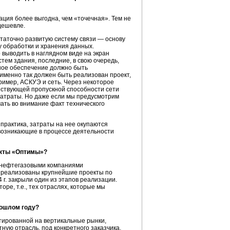
ция более выгодна, чем «точечная». Тем не
дешевле.
аточно развитую систему связи — основу
у обработки и хранения данных.
выводить в наглядном виде на экран
тем здания, последние, в свою очередь,
ное обеспечение должно быть
именно так должен быть реализован проект,
ример, АСКУЭ и сеть. Через некоторое
ществующей пропускной способности сети
 затраты. Но даже если мы предусмотрим
ать во внимание факт технического
 практика, затраты на нее окупаются
возникающие в процессе деятельности
екты «Оптимы»?
, нефтегазовыми компаниями
и реализованы крупнейшие проекты по
 г. закрыли один из этапов реализации.
оре, т.е., тех отраслях, которые мы
рошлом году?
тированной на вертикальные рынки,
ную отрасль, под конкретного заказчика.