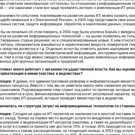
у мы отметили своеобразную «оттепель» по отношению к информационным 
й — эти заказчики стали все чаще проявлять интерес к комплексным
ИТ-реш
значимости событием, повлиявшим на развитие рынка ИТ, можно назвать про
задействованные в «Электронной России», в 2004 году представили свои ре
нных систем, защите информации, обработке и накоплению данных, специ
о бы ни печально об этом говорить, в 2004 году была усилена борьба с межд
аток на развитие информационных технологий — на рынке появились не толь
твованные старые решения, но и специализированные новые. К ним относя
екторы, обнаружители взрывчатых и наркотических веществ, измерители те
е средства досмотра и т.д. Отдельно хотел бы отметить далеко шагнувшие вп
ния образов и обработки биометрической информации, инструментариев
ин
. Уже в этом году можно ожидать появления на рынке комплексных информа
енных для крупных организаций и предприятий.
птима» много работает с органами государственной власти. Как вы оцен
форматизации в министерствах и ведомствах?
лнцев:
Я думаю, что административная реформа и информатизация министер
анных процесса. Вместе с тем, мы не заметили
какого-либо
снижения интере
сзаказчиков. Подтверждением тому служит ход работ по проектам, которые мы
выполняются в срок, финансирование проектов носит регулярный характер. К
 на поставку
ИТ-решений,
которые проводят министерства и ведомства.
менилась ли структура затрат на информационные технологии со стороны
лнцев:
Сегодня ни один из
ИТ-проектов
не заключается в простой поставке о
лет назад. Теперь на первое место выходят услуги по внедрению и интегра
расширению и модернизации
ИТ-ресурсов
заказчика, а также их дальнейшего т
я услуг в стоимости проекта уже достигла 70%, и только 30% приходятся на п
близились к такому распределению, но тенденция налицо: в 2003 году услуг