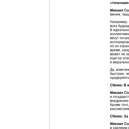
«точечная
Михаил Со
менее, чащ
Например, 
всех будущ
В идеально
коллективн
могут потр
интегриров
но он огра
время, нап
может не х
еще на эта
и морально
Да, компле
быстрее, ч
предприяти
CNews: В 
Михаил Со
и государс
внедрению 
Кроме того,
рассматрив
CNews: За 
Михаил Со
и уделяем 