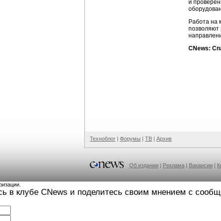
и проверен
оборудован
Работа на 
позволяют 
направлени
CNews: Сп
Техноблог
|
Форумы
|
ТВ
|
Архив
Об издании
|
Реклама
|
Вакансии
|
К
ризации.
сь в клубе CNews и поделитесь своим мнением с сооб