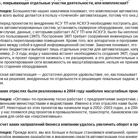
», покрывающая отдельные участки деятельности, или комплексная?
лнцев:
Большинство наших заказчиков понимает, что комплексная автоматиза
е всего выбор делается в пользу «точечной» автоматизации, потому что она 
перед проектом по внедрению АСУ ТП или АСКУЭ необходимо построить дост
их автоматизированных систем, установить серверное оборудование, систем
м случае, данные, с которыми работает АСУ ТП или АСКУЭ, было бы неплохо 
ого пользования (ЭКП). Построение ЭКП требует сооружения инженерных сис
ебовать перепланировки помещения. Кроме того, все аппаратное и программ
ано между собой в единой информационной системе. Заказчик понимает, что 
ничен бюджетом и выбирает лишь отдельные участки для автоматизации, нап
ример, 2–3 года, когда у заказчика встанет необходимость создания ЭКП, су
ватить, и проект придется начинать с ее расширения, а это дополнительные
пе проектирования сети возможность ее масштабирования, нельзя не приним
го старения оборудования.
ксная автоматизация — достаточно дорогое удовольствие, но, как показывает
ем на решения, внедренные по отдельности и решающие локальные задачи, 
я.
каких отраслях были реализованы в 2004 году наиболее масштабные про
лнцев:
«Оптима»
по-прежнему
тесно работает с предприятиями энергетики
твенными министерствами и ведомствами. Именно в этих отраслях нами был
ИТ. Некоторые из этих проектов мы начинали еще в 2002–2003 годах, а в 2004
 у нас появился ряд проектов в промышленности, транспорте, банковском сект
аем для себя как «перспективные».
счет каких направлений бизнеса компании удалось увеличить оборот в п
лнцев:
Прежде всего, мы все больше и больше становимся компанией, ориен
особое внимание разработке и внедрению средств автоматизации под конкрет