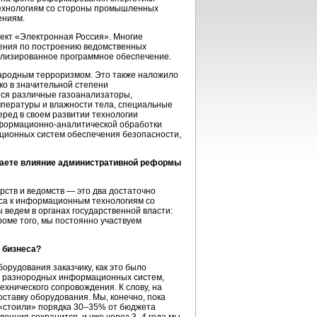
технологиям со стороны промышленных
ениям.
ект «Электронная Россия». Многие
шения по построению ведомственных
ализированное программное обеспечение.
ународным терроризмом. Это также наложило
ко в значительной степени
тся различные газоанализаторы,
мпературы и влажности тела, специальные
еред в своем развитии технологии
формационно-аналитической
обработки
ционных систем обеспечения безопасности,
иваете влияние административной реформы
ств и ведомств — это два достаточно
са к информационным технологиям со
 ведем в органах государственной власти:
роме того, мы постоянно участвуем
 бизнеса?
борудования заказчику, как это было
ции разнородных информационных систем,
ехнического сопровождения. К слову, на
оставку оборудования. Мы, конечно, пока
и «стоили» порядка 30–35% от бюджета