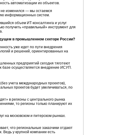
ность автоматизации их объектов.
и не изменился — мы остаемся
нию информационных систем.
ичившийся объем
ИТ-консалтинга
и услуг
ько получить «правильный» инструмент для
а.
будущем в промышленном секторе России?
енность уже идет по пути внедрения
ологий и решений, ориентированных на
мышленных предприятий сегодня тяготеют
их базе осуществляется внедрение ИСУП.
(без учета международных проектов),
альных проектов будет увеличиваться, по
дят» в регионы с центрального рынка
шениями, то регионы только планируют их
г на московском и питерском рынках.
вает, что региональные заказчики отдают
. Ведь у крупной компании есть