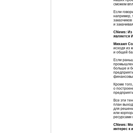
наших проек
сможем впл
Если говор
например, 
заказчиков
и закачива
CNews: Из 
является
И
Михаил Со
исходя из 
и общей ба
Если рань
промышленн
больше и б
предприяти
финансовым
Кроме того
о построен
предприят
Все эти те
план выход
для решени
или корпор
ресурсами 
CNews: Мож
интерес к 