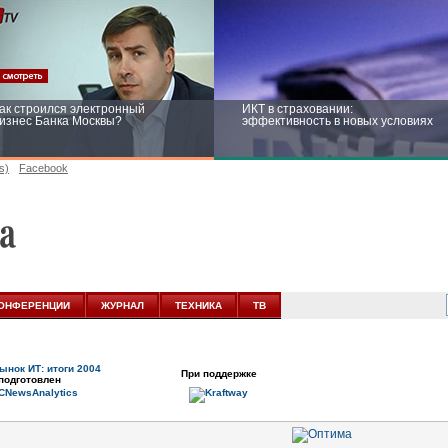
ак строился электронный
ИКТ в страховании:
изнес Банка Москвы?
эффективность в новых условиях
s)
Facebook
ейтинг CNewsInfrastructure 2015:
Информационная безопасность
риглашаем участвовать
бизнеса и госструктур: развитие в
новых условиях
ОНФЕРЕНЦИИ
ЖУРНАЛ
ТЕХНИКА
ТВ
ынок ИТ: итоги 2004
При поддержке
подготовлен