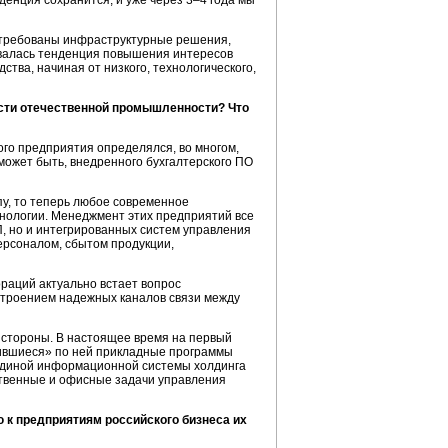
нденция сохранится, и уже через 3–4 года мы
требованы инфраструктурные решения,
живалась тенденция повышения интересов
тва, начиная от низкого, технологического,
сти
отечественной промышленности? Что
о предприятия определялся, во многом,
может быть, внедренного бухгалтерского ПО
у, то теперь любое современное
ологии. Менеджмент этих предприятий все
, но и интегрированных систем управления
ерсоналом, сбытом продукции,
ораций актуально встает вопрос
строением надежных каналов связи между
 стороны. В настоящее время на первый
ившиеся» по ней прикладные программы
е единой информационной системы холдинга
ственные и офисные задачи управления
ю к предприятиям российского бизнеса их