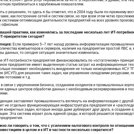
тов, в 2004 г. доля услуг перевалила за 40%. В перспективе, я думаю, эта те
отную приблизиться к зарубежным показателям.
ить о решениях, то здесь я бы отметил, что в 2004 году были
по-прежнему
вос
такие, как построение сетей и систем связи, но при всем этом четко просле
 к системам оптимизации деятельности предприятий на всех уровнях производс
я офисным.
вашей практики, как изменялись за последние несколько лет
ИТ-потребно
Т-приоритетом
сегодня?
лнцев:
Если примерно 5–7 лет назад уровень информатизации промышленног
количества компьютеров и серверов, наличия на предприятии простой ЛВС и, 
зы данных, то сегодня ситуация значительно изменилась.
ше
ИТ-потребности
предприятия финансировались по «остаточному» принцип
ое предприятие имеет выделенную статью затрат на информационные техн
ольше понимает необходимость внедрения не только низкоуровневых АСУ ТП
я (ИСУП) для решения таких задач, как управление складскими ресурсами, п
и потоками и т.д.
, в связи с укрупнением бизнеса, созданием холдингов и промышленных корп
ии единых центров обработки данных с необходимым резервированием и по
иями.
нденции заставляют промышленность взглянуть на информатизацию с другой
ит не отдельно функционирующая инфраструктура предприятия и «расплод
я конкретных задач, которые иногда даже дублируют друг друга, а создани
ации. Эта система играет роль единой среды, в которой решаются производ
предприятия.
но ли говорить о том, что с усилением налогового контроля по отношени
инвестициям в целом и к ИТ в частности несколько сократился?