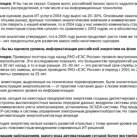
лнцев:
Я бы так не сказал. Скорее всего, российский бизнес просто задался
очного распределения, в том числе и на информационные технологии.
ым оценкам, рынок
ИТ-услуг
в 2004 году вырос на 20–30%. Основными заказч
 объема рынка), крупные
топливно-энергетические
компании и коммерческие 
Если говорить о нашей компании, то в 2004 году у нас немного изменилась ст
 по некоторым отраслям «упали» по сравнению с 2003 годом, но в абсолютны
гие аналитики утверждают, что в 2005 году рынок продолжит расти теми же тем
— нет предпосылок для развития
какого-либо
негативного сценария.
к бы вы оценили уровень информатизации российской энергетики на фон
лнцев:
Примерно полтора года назад РАО «ЕЭС России» провело внутреннее
нергообъектов. Это исследование показало, что большинство предприятий р
о 30 лет назад, а то и еще раньше. 25–30 лет — это расчетный срок службы 
темпах его замены, которые проводило РАО «ЕЭС России» в период с 2001 по 
жить» примерно за 25 лет.
у инвестиции, выделенные на техническое перевооружение, были значительно
еконструкции энергообъектов — от практики «латания дыр» к логике комплек
ния должного уровня их информатизации.
зом, сегодня на некоторых предприятиях энергетики созданы диспетчерские
остроены высокоскоростные каналы передачи данных, внедрены системы упр
коммерческого учета электроэнергии, установлены
SCADA-системы.
Ряд предп
P-системы
и системы управления электронным документооборотом. Но таки
автоматизации энергообъектов еще впереди.
годня энергетику нельзя назвать развитой отраслью с точки зрения уровня 
ться» повсеместным внедрением современных
ИТ-решений.
 вашим наблюдениям, какого рода автоматизация сегодня более востребо