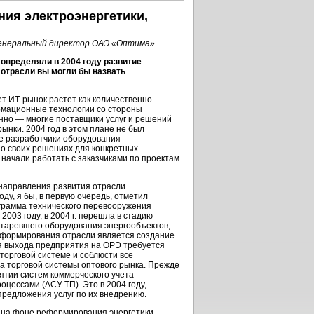
ия электроэнергетики,
генеральный директор ОАО «Оптима».
 определяли в 2004 году развитие
 отрасли вы могли бы назвать
ет
ИТ-рынок
растет как количественно —
рмационные технологии со стороны
венно — многие поставщики услуг и решений
ынки. 2004 год в этом плане не был
е разработчики оборудования
 о своих решениях для конкретных
начали работать с заказчиками по проектам
направления развития отрасли
у, я бы, в первую очередь, отметил
грамма технического перевооружения
2003 году, в 2004 г. перешла в стадию
таревшего оборудования энергообъектов,
еформирования отрасли является создание
ля выхода предприятия на ОРЭ требуется
торговой системе и соблюсти все
 торговой системы оптового рынка. Прежде
иятии систем коммерческого учета
цессами (АСУ ТП). Это в 2004 году,
предложения услуг по их внедрению.
, на фоне реформирования энергетики