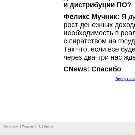
и дистрибуции ПО?
Феликс Мучник:
Я ду
рост денежных доходо
необходимость в реа
с пиратством на госу
Так что, если все бу
через
два-три
нас жде
CNews: Спасибо
.
Вернуться
Техноблог
|
Форумы
|
ТВ
|
Архив