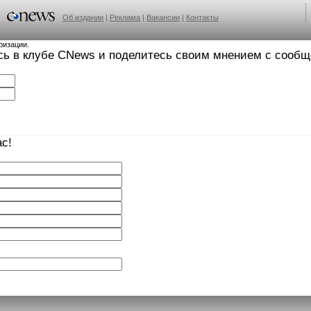
Об издании
|
Реклама
|
Вакансии
|
Контакты
ризации.
сь в клубе CNews и поделитесь своим мнением с сооб
с!