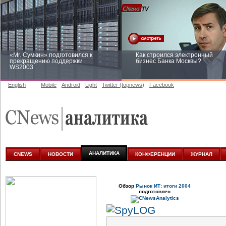
«Mr. Сумкин» подготовился к
Как строился электронный
прекращению поддержки
бизнес Банка Москвы?
WS2003
English
Mobile
Android
Light
Twitter (topnews)
Facebook
Заоблачная оптимизация: как
Рейтинг CNewsInfrastructure 20
Faberlic изменил подход к
приглашаем участвовать
аналитике
АНАЛИТИКА
CNEWS
НОВОСТИ
КОНФЕРЕНЦИИ
ЖУРНАЛ
Обзор
Рынок ИТ: итоги 2004
подготовлен