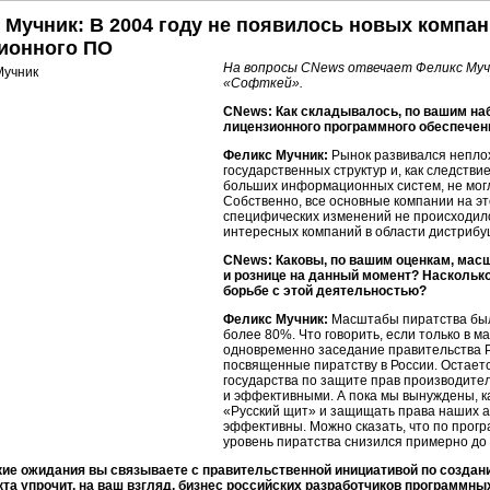
 Мучник: В 2004 году не появилось новых компан
ионного ПО
На вопросы CNews отвечает Феликс Муч
«Софткей».
CNews: Как складывалось, по вашим на
лицензионного программного обеспечени
Феликс Мучник:
Рынок развивался неплох
государственных структур и, как следстви
больших информационных систем, не могли
Собственно, все основные компании на эт
специфических изменений не происходило
интересных компаний в области дистрибу
CNews: Каковы, по вашим оценкам, мас
и рознице на данный момент? Наскольк
борьбе с этой деятельностью?
Феликс Мучник:
Масштабы пиратства был
более 80%. Что говорить, если только в м
одновременно заседание правительства Р
посвященные пиратству в России. Остаетс
государства по защите прав производит
и эффективными. А пока мы вынуждены, ка
«Русский щит» и защищать права наших а
эффективны. Можно сказать, что по прогр
уровень пиратства снизился примерно до
кие ожидания вы связываете с правительственной инициативой по создан
кта упрочит, на ваш взгляд, бизнес российских разработчиков программны