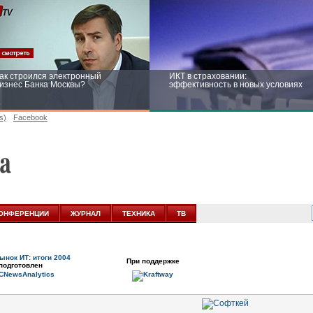
ак строился электронный
ИКТ в страховании:
изнес Банка Москвы?
эффективность в новых условиях
s)
Facebook
ейтинг CNewsInfrastructure 2015:
Информационная безопасность
риглашаем участвовать
бизнеса и госструктур: развитие в
новых условиях
ОНФЕРЕНЦИИ
ЖУРНАЛ
ТЕХНИКА
ТВ
ынок ИТ: итоги 2004
При поддержке
подготовлен