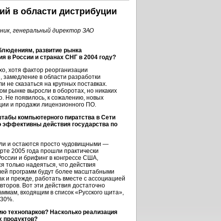
ий в области дистрибуции
ник, генеральный директор ЗАО
блюдениям, развитие рынка
я в России и странах СНГ в 2004 году?
о, хотя фактор реорганизации
е, замедление в области разработки
 не сказаться на крупных поставках.
ом рынке выросли в оборотах, но никаких
. Не появилось, к сожалению, новых
ции и продажи лицензионного ПО.
штабы компьютерного пиратства в Сети
о эффективны действия государства по
и и остаются просто чудовищными —
арте 2005 года прошли практически
оссии и брифинг в конгрессе США,
я только надеяться, что действия
елей программ будут более масштабными
к и прежде, работать вместе с ассоциацией
второв. Вот эти действия достаточно
аммам, входящим в список «Русского щита»,
 30%.
ию технопарков? Насколько реализация
х продуктов?