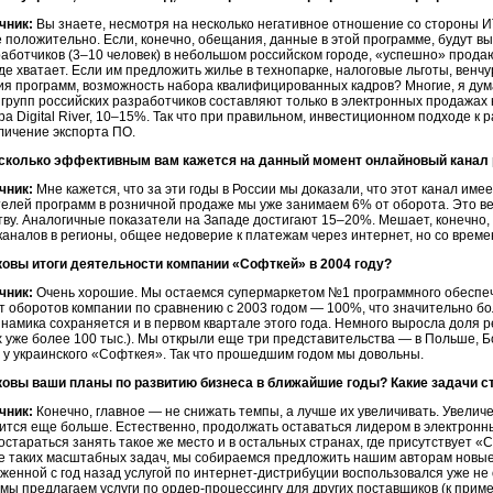
чник:
Вы знаете, несмотря на несколько негативное отношение со стороны
И
 положительно. Если, конечно, обещания, данные в этой программе, будут 
работчиков (3–10 человек) в небольшом российском городе, «успешно» продаю
оде хватает. Если им предложить жилье в технопарке, налоговые льготы, вен
я программ, возможность набора квалифицированных кадров? Многие, я дума
групп российских разработчиков составляют только в электронных продажах 
ра Digital River, 10–15%. Так что при правильном, инвестиционном подходе к
еличение экспорта ПО.
сколько эффективным вам кажется на данный момент онлайновый канал
чник:
Мне кажется, что за эти годы в России мы доказали, что этот канал име
елей программ в розничной продаже мы уже занимаем 6% от оборота. Это ве
ву. Аналогичные показатели на Западе достигают 15–20%. Мешает, конечно
каналов в регионы, общее недоверие к платежам через интернет, но со време
овы итоги деятельности компании «Софткей» в 2004 году?
чник:
Очень хорошие. Мы остаемся супермаркетом №1 программного обеспеч
ст оборотов компании по сравнению с 2003 годом — 100%, что значительно 
инамика сохраняется и в первом квартале этого года. Немного выросла доля 
их уже более 100 тыс.). Мы открыли еще три представительства — в Польше, 
 у украинского «Софткея». Так что прошедшим годом мы довольны.
ковы ваши планы по развитию бизнеса в ближайшие годы? Какие задачи с
чник:
Конечно, главное — не снижать темпы, а лучше их увеличивать. Увеличе
ится еще больше. Естественно, продолжать оставаться лидером в электрон
Постараться занять такое же место и в остальных странах, где присутствует «
 таких масштабных задач, мы собираемся предложить нашим авторам новые 
оженной с год назад услугой по
интернет-дистрибуции
воспользовался уже не 
 мы предлагаем услуги по
ордер-процессингу
для других поставщиков (к приме