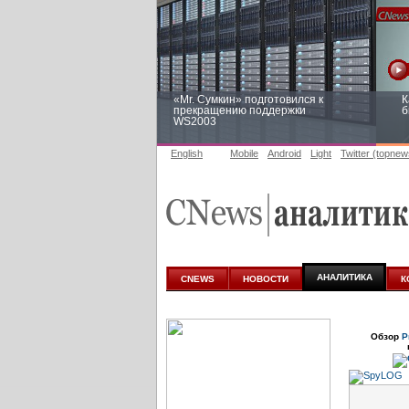
«Mr. Сумкин» подготовился к
К
прекращению поддержки
б
WS2003
English
Mobile
Android
Light
Twitter (topnew
Заоблачная оптимизация: как
Р
Faberlic изменил подход к
п
аналитике
АНАЛИТИКА
CNEWS
НОВОСТИ
К
Обзор
Р