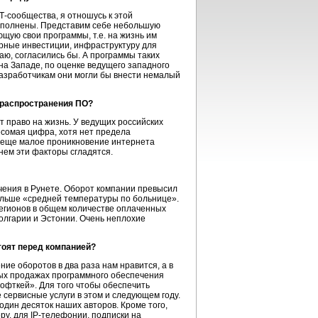
Т-сообщества,
я отношусь к этой
выполнены. Представим себе небольшую
щую свои программы, т.е. на жизнь им
чурные инвестиции, инфраструктуру для
ю, согласились бы. А программы таких
на Западе, по оценке ведущего западного
 разработчикам они могли бы внести немалый
 распространения ПО?
ет право на жизнь. У ведущих российских
сомая цифра, хотя нет предела
, еще малое проникновение интернета
нем эти факторы сгладятся.
ения в Рунете. Оборот компании превысил
больше «средней температуры по больнице».
регионов в общем количестве оплаченных
Болгарии и Эстонии. Очень неплохие
тоят перед компанией?
ние оборотов в два раза нам нравится, а в
ных продажах программного обеспечения
Софткей». Для того чтобы обеспечить
сервисные услуги в этом и следующем году.
один десяток наших авторов. Кроме того,
ру, для
IP-телефонии,
подписки на