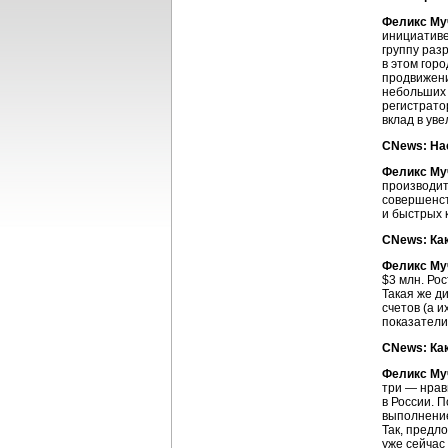
Феликс Му
инициативе
группу раз
в этом гор
продвижени
небольших 
регистрато
вклад в ув
CNews: На
Феликс Му
производит
совершенст
и быстрых 
CNews: Как
Феликс Му
$3 млн. Ро
Такая же д
счетов (а 
показатели
CNews: Ка
Феликс Му
три — нрав
в России. 
выполнение
Так, предл
уже сейчас