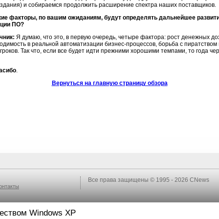
здания) и собираемся продолжить расширение спектра наших поставщиков.
кие факторы, по вашим ожиданиям, будут определять дальнейшее развити
уции ПО?
чник:
Я думаю, что это, в первую очередь, четыре фактора: рост денежных дох
ходимость в реальной автоматизации
бизнес-процессов,
борьба с пиратством 
гроков. Так что, если все будет идти прежними хорошими темпами, то года че
асибо
.
Вернуться на главную страницу обзора
Все права защищены © 1995 - 2026
CNews
онтакты
ществом Windows XP