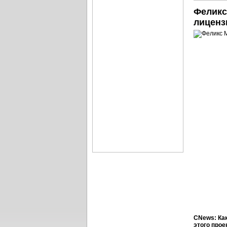
Феликс
лиценз
CNews: Ка
этого прое