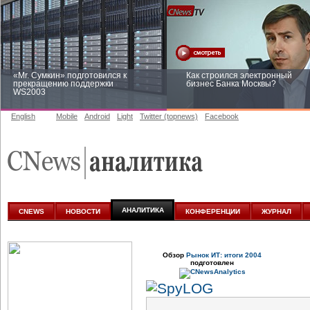
«Mr. Сумкин» подготовился к
Как строился электронный
прекращению поддержки
бизнес Банка Москвы?
WS2003
English
Mobile
Android
Light
Twitter (topnews)
Facebook
Заоблачная оптимизация: как
Рейтинг CNewsInfrastructure 20
Faberlic изменил подход к
приглашаем участвовать
аналитике
АНАЛИТИКА
CNEWS
НОВОСТИ
КОНФЕРЕНЦИИ
ЖУРНАЛ
Обзор
Рынок ИТ: итоги 2004
подготовлен