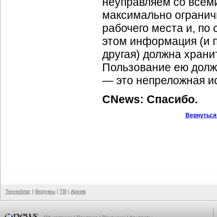
неуправляем со всем
максимально огранич
рабочего места и, по 
этом информация (и п
другая) должна храни
Пользование ею долж
— это непреложная и
CNews: Спасибо.
Вернуться
Техноблог
|
Форумы
|
ТВ
|
Архив