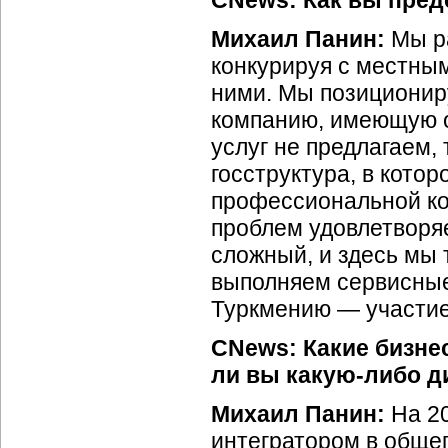
CNews: Как вы пред
Михаил Панин:
Мы р
конкурируя с местн
ними. Мы позиционир
компанию, имеющую о
услуг не предлагаем,
госструктура, в кото
профессиональной ко
проблем удовлетворяе
сложный, и здесь мы
выполняем сервисные
Туркмению — участи
CNews: Какие бизнес
ли вы какую-либо д
Михаил Панин:
На 2
интегратором в обще