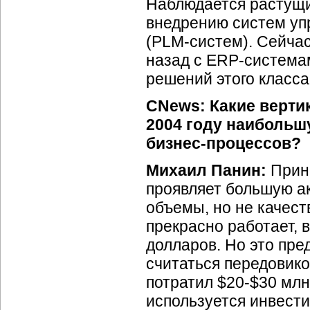
Наблюдается растущи
внедрению систем уп
(PLM-систем).
Сейчас 
назад с
ERP-система
решений этого класса
CNews: Какие верти
2004 году наибольш
бизнес-процессов?
Михаил Панин:
Принц
проявляет большую а
объемы, но не качест
прекрасно работает, 
долларов. Но это пред
считаться передовико
потратил
$20-$30
млн.
используется инвести