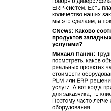
Говоря о диверсифика
ERP-систем.
Есть пла
количество наших зак
мы это сделаем, а по
CNews: Каково соот
продуктов западны
услугами?
Михаил Панин:
Труд
посмотреть, каков об
реальных проектах ча
стоимости оборудован
PLM или
ERP-решени
услуги. А вот когда 
для заказчика, то кли
Поэтому часто легче 
оборудования.