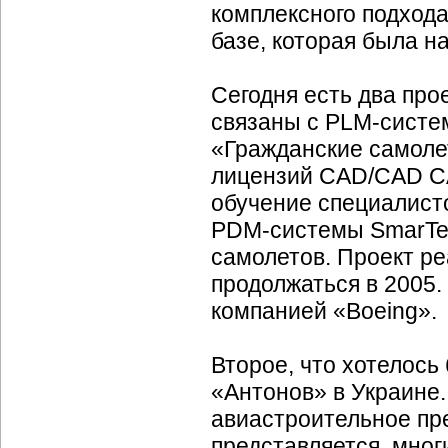
комплексного подхода
базе, которая была н
Сегодня есть два про
связаны с
PLM-систе
«Гражданские самоле
лицензий
СAD/CAD
CA
обучение специалисто
PDM-cистемы SmarTe
самолетов. Проект р
продолжаться в 2005.
компанией «Boeing».
Второе, что хотелось
«Антонов» в Украине
авиастроительное пр
представляется, мног