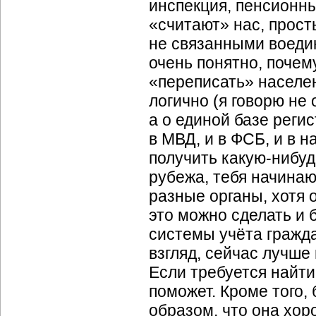
инспекция, пенсионны
«считают» нас, прост
не связанными воедин
очень понятно, почем
«переписать» населе
логично (я говорю не
а о единой базе реги
в МВД, и в ФСБ, и в на
получить какую-нибуд
рубежа, тебя начинаю
разные органы, хотя 
это можно сделать и 
системы учёта гражда
взгляд, сейчас лучше
Если требуется найти
поможет. Кроме того,
образом, что она хо