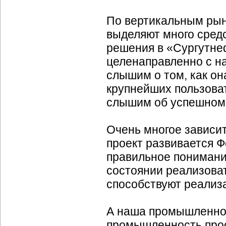
По вертикальным рын
выделяют много средс
решения в «Сургутнеф
целенаправленно с н
слышим о том, как она
крупнейших пользов
слышим об успешном
Очень многое зависи
проект развивается 
правильное понимание
состоянии реализоват
способствуют реализа
А наша промышленнос
промышленность прос