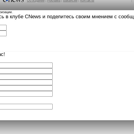
Об издании
|
Реклама
|
Вакансии
|
Контакты
ризации.
сь в клубе CNews и поделитесь своим мнением с сооб
с!