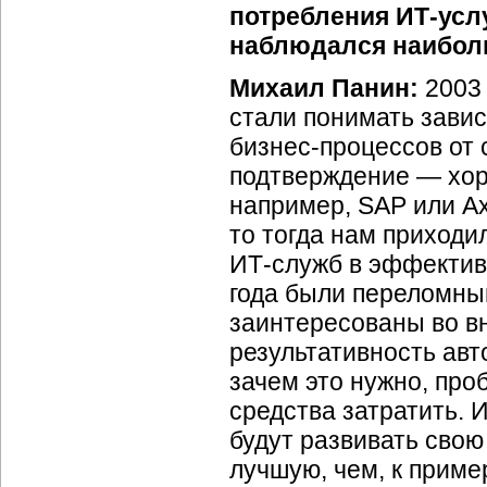
потребления
ИТ-усл
наблюдался наибол
Михаил Панин:
2003
стали понимать зави
бизнес-процессов
от 
подтверждение — хор
например, SAP или Ax
то тогда нам приходи
ИТ-служб
в эффектив
года были переломны
заинтересованы во вн
результативность авт
зачем это нужно, про
средства затратить. 
будут развивать сво
лучшую, чем, к пример