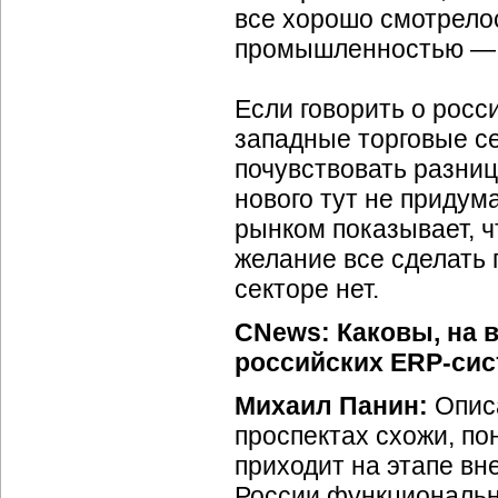
все хорошо смотрелос
промышленностью — э
Если говорить о росс
западные торговые се
почувствовать разницу
нового тут не придум
рынком показывает, ч
желание все сделать 
секторе нет.
CNews: Каковы, на 
российских ERP-сис
Михаил Панин:
Опис
проспектах схожи, п
приходит на этапе вн
России функциональн