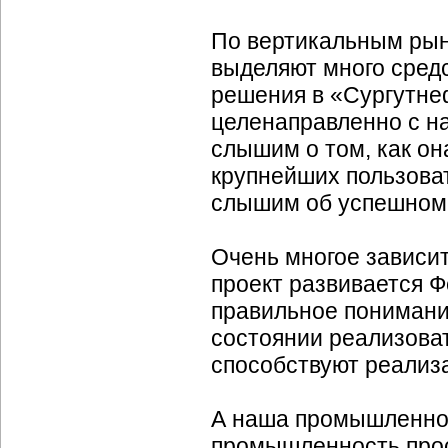
По вертикальным рын
выделяют много средс
решения в «Сургутнеф
целенаправленно с н
слышим о том, как она
крупнейших пользов
слышим об успешном
Очень многое зависи
проект развивается 
правильное понимание
состоянии реализоват
способствуют реализа
А наша промышленнос
промышленность прос