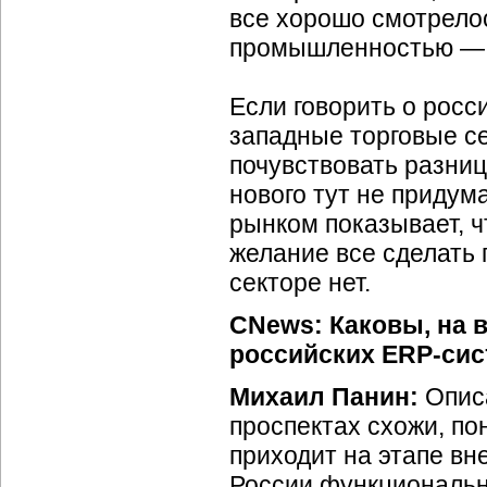
все хорошо смотрелос
промышленностью — э
Если говорить о росс
западные торговые се
почувствовать разницу
нового тут не придум
рынком показывает, ч
желание все сделать 
секторе нет.
CNews: Каковы, на 
российских ERP-сис
Михаил Панин:
Опис
проспектах схожи, п
приходит на этапе вн
России функциональн