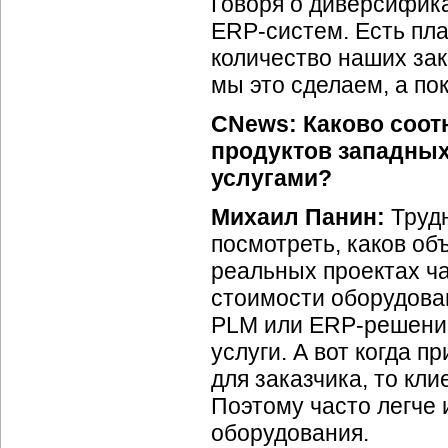
Говоря о диверсифика
ERP-систем.
Есть пла
количество наших зак
мы это сделаем, а по
CNews: Каково соот
продуктов западны
услугами?
Михаил Панин:
Труд
посмотреть, каков об
реальных проектах ча
стоимости оборудован
PLM или
ERP-решени
услуги. А вот когда 
для заказчика, то кли
Поэтому часто легче 
оборудования.