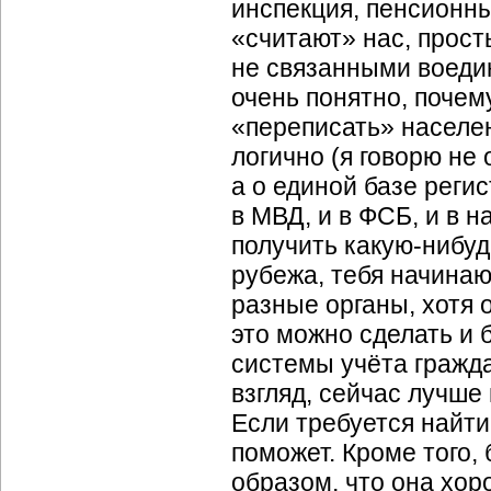
инспекция, пенсионны
«считают» нас, прост
не связанными воедин
очень понятно, почем
«переписать» населе
логично (я говорю не
а о единой базе реги
в МВД, и в ФСБ, и в на
получить какую-нибуд
рубежа, тебя начинаю
разные органы, хотя 
это можно сделать и 
системы учёта гражда
взгляд, сейчас лучше
Если требуется найти
поможет. Кроме того,
образом, что она хо