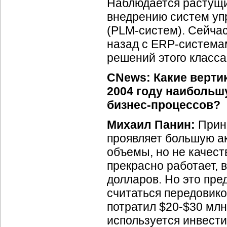
Наблюдается растущи
внедрению систем уп
(PLM-систем).
Сейчас 
назад с
ERP-система
решений этого класса
CNews: Какие верти
2004 году наибольш
бизнес-процессов?
Михаил Панин:
Принц
проявляет большую а
объемы, но не качест
прекрасно работает, 
долларов. Но это пред
считаться передовико
потратил
$20-$30
млн.
используется инвести