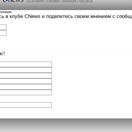
Об издании
|
Реклама
|
Вакансии
|
Контакты
ризации.
сь в клубе CNews и поделитесь своим мнением с сооб
с!