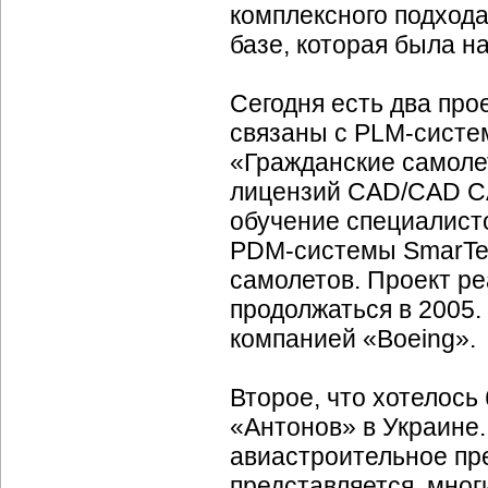
комплексного подхода
базе, которая была н
Сегодня есть два про
связаны с
PLM-систе
«Гражданские самоле
лицензий
СAD/CAD
CA
обучение специалисто
PDM-cистемы SmarTe
самолетов. Проект р
продолжаться в 2005.
компанией «Boeing».
Второе, что хотелось
«Антонов» в Украине
авиастроительное пр
представляется, мног