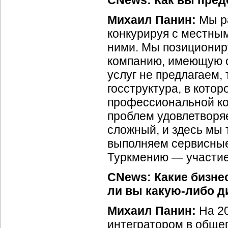
CNews: Как вы пред
Михаил Панин:
Мы р
конкурируя с местн
ними. Мы позиционир
компанию, имеющую о
услуг не предлагаем,
госструктура, в кото
профессиональной ко
проблем удовлетворяе
сложный, и здесь мы
выполняем сервисные
Туркмению — участи
CNews: Какие бизнес
ли вы какую-либо д
Михаил Панин:
На 2
интегратором в обще