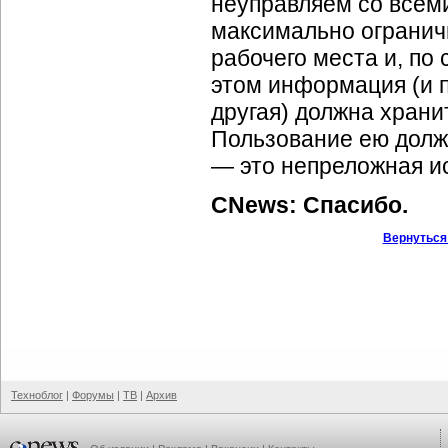
неуправляем со всем
максимально огранич
рабочего места и, по 
этом информация (и п
другая) должна храни
Пользование ею долж
— это непреложная и
CNews: Спасибо.
Вернуться
Техноблог
|
Форумы
|
ТВ
|
Архив