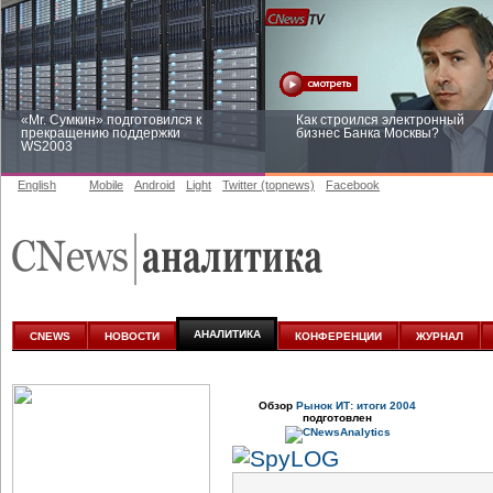
«Mr. Сумкин» подготовился к
Как строился электронный
прекращению поддержки
бизнес Банка Москвы?
WS2003
English
Mobile
Android
Light
Twitter (topnews)
Facebook
Заоблачная оптимизация: как
Рейтинг CNewsInfrastructure 20
Faberlic изменил подход к
приглашаем участвовать
аналитике
АНАЛИТИКА
CNEWS
НОВОСТИ
КОНФЕРЕНЦИИ
ЖУРНАЛ
Обзор
Рынок ИТ: итоги 2004
подготовлен