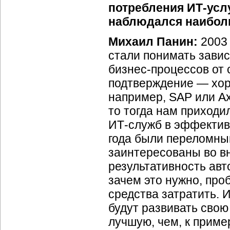
потребления
ИТ-усл
наблюдался наибол
Михаил Панин:
2003
стали понимать зави
бизнес-процессов
от 
подтверждение — хор
например, SAP или Ax
то тогда нам приходи
ИТ-служб
в эффектив
года были переломны
заинтересованы во вн
результативность авт
зачем это нужно, про
средства затратить. 
будут развивать сво
лучшую, чем, к пример