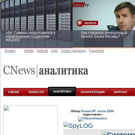
«Mr. Сумкин» подготовился к
Как строился электронный
прекращению поддержки
бизнес Банка Москвы?
WS2003
English
Mobile
Android
Light
Twitter (topnews)
Facebook
Заоблачная оптимизация: как
Рейтинг CNewsInfrastructure 20
Faberlic изменил подход к
приглашаем участвовать
аналитике
АНАЛИТИКА
CNEWS
НОВОСТИ
КОНФЕРЕНЦИИ
ЖУРНАЛ
Обзор
Рынок ИТ: итоги 2004
подготовлен