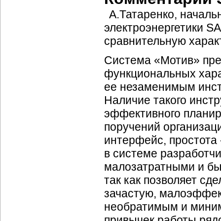
А.Татаренко, началь
электроэнергетики SAP
сравнительную харак
Система «Мотив» пре
функциональных хара
ее незаменимым инст
Наличие такого инст
эффективного планир
поручений организац
интерфейс, простота
в системе разработч
малозатратными и бы
так как позволяет сд
зачастую, малоэффек
необратимым и миним
привычек работы ряд