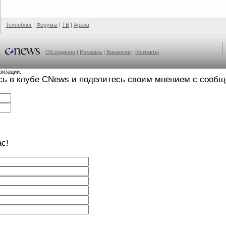
Техноблог
|
Форумы
|
ТВ
|
Архив
Об издании
|
Реклама
|
Вакансии
|
Контакты
ризации.
сь в клубе CNews и поделитесь своим мнением с сооб
с!