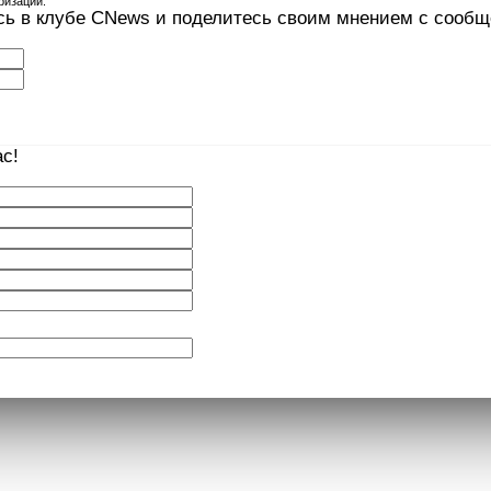
ризации.
сь в клубе CNews и поделитесь своим мнением с сооб
с!