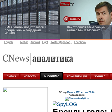
«Mr. Сумкин» подготовился к
Как строился электронный
прекращению поддержки
бизнес Банка Москвы?
WS2003
English
Mobile
Android
Light
Twitter (topnews)
Facebook
Заоблачная оптимизация: как
Рейтинг CNewsInfrastructure 20
Faberlic изменил подход к
приглашаем участвовать
аналитике
АНАЛИТИКА
CNEWS
НОВОСТИ
КОНФЕРЕНЦИИ
ЖУРНАЛ
Обзор
Рынок ИТ: итоги 2004
подготовлен
Бренды года: 