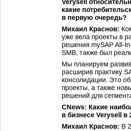
Verysell относител
какие потребительс
в первую очередь?
Михаил Краснов:
Ком
уже вела проекты в 
решения mySAP
All-I
SMB, также был реали
Мы планируем развив
расширив практику SA
консолидации. Это о
проекты, а также нов
решений для сегмент
CNews: Какие наибо
в бизнесе Verysell в
Михаил Краснов:
В 2