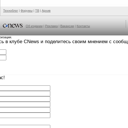
Техноблог
|
Форумы
|
ТВ
|
Архив
Об издании
|
Реклама
|
Вакансии
|
Контакты
ризации.
сь в клубе CNews и поделитесь своим мнением с сооб
с!