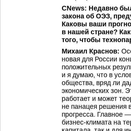
CNews: Недавно бы
закона об ОЭЗ, пре
Каковы ваши прогно
в нашей стране? Ка
того, чтобы технопа
Михаил Краснов:
Осо
новая для России кон
положительных резуль
и я думаю, что в усл
общества, вряд ли дад
экономических зон. Э
работает и может тео
не панацея решения 
прогресса. Главное —
бизнес-климата
на те
капитала, так и для 