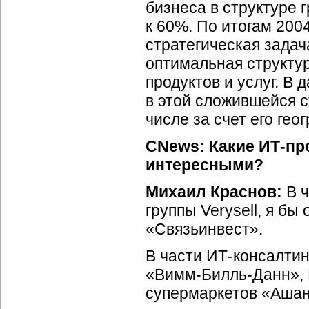
бизнеса в структуре 
к 60%. По итогам 200
стратегическая зада
оптимальная структу
продуктов и услуг. В 
в этой сложившейся с
числе за счет его ге
CNews: Какие
ИТ-пр
интересными?
Михаил Краснов:
В ч
группы Verysell, я б
«Связьинвест».
В части
ИТ-консалтин
«Вимм-Билль-Данн»,
супермаркетов «Ашан