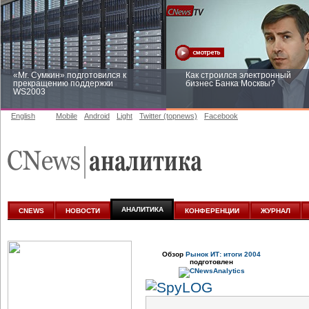
«Mr. Сумкин» подготовился к
Как строился электронный
прекращению поддержки
бизнес Банка Москвы?
WS2003
English
Mobile
Android
Light
Twitter (topnews)
Facebook
Заоблачная оптимизация: как
Рейтинг CNewsInfrastructure 20
Faberlic изменил подход к
приглашаем участвовать
аналитике
АНАЛИТИКА
CNEWS
НОВОСТИ
КОНФЕРЕНЦИИ
ЖУРНАЛ
Обзор
Рынок ИТ: итоги 2004
подготовлен