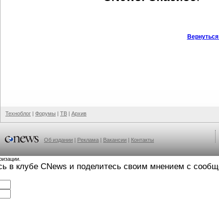
Вернуться
Техноблог
|
Форумы
|
ТВ
|
Архив
Об издании
|
Реклама
|
Вакансии
|
Контакты
ризации.
сь в клубе CNews и поделитесь своим мнением с сооб