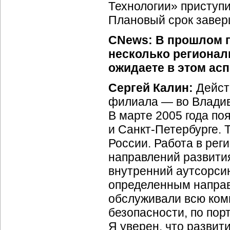
Технологии» приступи
Плановый срок заверш
CNews: В прошлом 
несколько регионал
ожидаете в этом ас
Сергей Калин:
Дейст
филиала — во Владив
В марте 2005 года п
и
Санкт-Петербурге.
Т
России. Работа в рег
направлений развития
внутренний аутсорсин
определенным направ
обслуживали всю ком
безопасности, по по
Я уверен, что развит