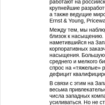
работают на российск
крупнейшие разработчи
а также ведущие мир
Ernst & Young, Pricew
Между тем, мы наблю
близок к насыщению.
наметившийся на Запа
корпоративных заказч
насыщения. Большую
среднего и мелкого б
спрос на «тяжелые» 
дефицит квалифициро
В связи с этим на За
весьма привлекательн
числа западных компа
усиливаться. Но не с