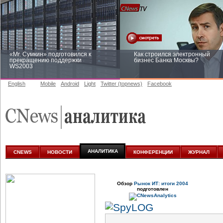
«Mr. Сумкин» подготовился к
Как строился электронный
прекращению поддержки
бизнес Банка Москвы?
WS2003
English
Mobile
Android
Light
Twitter (topnews)
Facebook
Заоблачная оптимизация: как
Рейтинг CNewsInfrastructure 20
Faberlic изменил подход к
приглашаем участвовать
аналитике
АНАЛИТИКА
CNEWS
НОВОСТИ
КОНФЕРЕНЦИИ
ЖУРНАЛ
Обзор
Рынок ИТ: итоги 2004
подготовлен