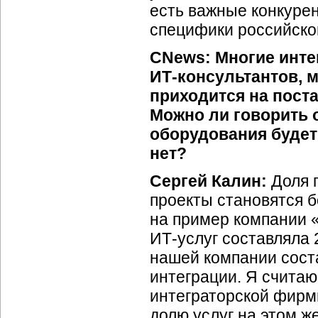
есть важные конкуре
специфики российског
CNews: Многие инте
ИТ-консультантов,
м
приходится на пост
Можно ли говорить о
оборудования будет
нет?
Сергей Калин:
Доля 
проекты становятся б
на пример компании «
ИТ-услуг
составляла 2
нашей компании сос
интеграции. Я считаю
интеграторской фирм
долю услуг на этом ж