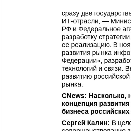
сразу две государств
ИТ-отрасли, —
Минист
РФ и Федеральное аге
разработку стратегии
ее реализацию. В но
развития рынка инфо
Федерации», разраб
технологий и связи. 
развитию российско
рынка.
CNews: Насколько, н
концепция развити
бизнеса российских
Сергей Калин:
В цел
совершенствование з