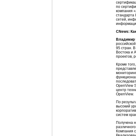
сертификац
по сертифи
компания
«
стандарта 
сетей,
инф
информаци
CNews: Ка
Владимир 
российской
95 стран. 
Востока и 
проектов, 
Кроме того
представле
мониторинг
функционал
последоват
OpenView S
центр техн
OpenView.
По результ
высокий ур
корпоратив
систем хра
Получена н
различного
Компания с
Реализован