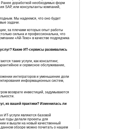
е. Ранее доработкой необходимых форм
я SAP, или консультанты компаний,
одным. Мы надеемся, что оно будет
вые задачи.
ции, за плечами которых опыт работы
столько сильна и профессиональна, что
 компании
«Ай-Теко»
в качестве подрядчика
 услуг? Какие
ИТ-сервисы
развивались
тся такие услуги, как консалтинг,
гарантийное и сервисное обслуживание,
ложении интеграторов и уменьшение доли
ектирования информационных систем,
тром возврате инвестиций, задумываются
льности.
уг,
из вашей практики? Изменилась ли
рых
ИТ-услуги
являются базовой
лые годы делали проекты для
ении и вышли на новый качественный
в данном обзоре можно почитать о нашем