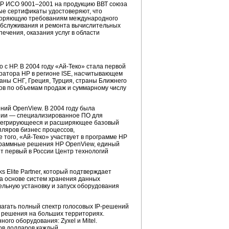
Т Р ИСО 9001–2001 на продукцию ВВТ союза
е сертификаты удостоверяют, что
творяющую требованиям международного
 обслуживания и ремонта вычислительных
ечения, оказания услуг в области
 с HP. В 2004 году
«Ай-Теко»
стала первой
гратора НР в регионе ISE, насчитывающем
раны СНГ, Греция, Турция, страны Ближнего
ов по объемам продаж и суммарному числу
ений OpenView. В 2004 году была
ании — специализированное ПО для
интегрирующееся и расширяющее базовый
ляров бизнес процессов,
 того,
«Ай-Теко»
участвует в программе HP
рограммные решения HP OpenView, единый
т первый в России Центр технологий
 Elite Partner, который подтверждает
на основе систем хранения данных
ельную установку и запуск оборудования
лагать полный спектр голосовых
IP-решений
и решения на больших территориях.
го оборудования: Zyxel и Mitel.
ов долларов каждый.