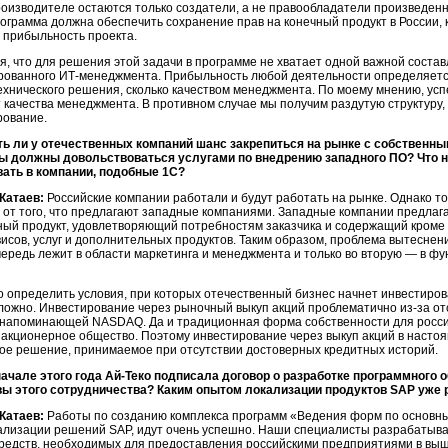
роизводителе
остаются только создатели, а не правообладатели произведенн
рограмма должна обеспечить сохранение прав на конечный продукт в России, 
 прибыльность проекта.
я, что для решения этой задачи в программе не хватает одной важной сост
рованного
ИТ-менеджмента.
Прибыльность любой деятельности определяется
ехнического решения, сколько качеством менеджмента. По моему мнению, ус
т качества менеджмента. В противном случае мы получим раздутую структур
рование.
ть ли у отечественных компаний шанс закрепиться на рынке с собствен
ы должны довольствоваться услугами по внедрению западного ПО? Что н
вать в компании, подобные 1С?
Катаев:
Российские компании работали и будут работать на рынке. Однако то
 от того, что предлагают западные компаниями. Западные компании предлаг
ный продукт, удовлетворяющий потребностям заказчика и содержащий кроме
висов, услуг и дополнительных продуктов. Таким образом, проблема вытеснен
чередь лежит в области маркетинга и менеджмента и только во вторую — в ф
 определить условия, при которых отечественный бизнес начнет инвестиров
ложно. Инвестирование через рыночный выкуп акций проблематично
из-за
от
 напоминающей NASDAQ. Да и традиционная форма собственности для росс
 акционерное общество. Поэтому инвестирование через выкуп акций в настоя
ое решение, принимаемое при отсутствии достоверных кредитных историй.
ачале этого года
Ай-Теко
подписала договор о разработке программного о
вы этого сотрудничества? Каким опытом локализации продуктов SAP уже
Катаев:
Работы по созданию комплекса программ «Ведения форм по основны
ализации решений SAP, идут очень успешно. Наши специалисты разрабатыва
редств, необходимых для предоставления российскими предприятиями в вы