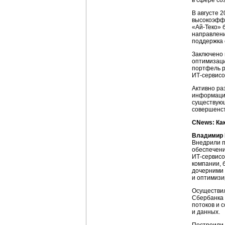
в сфере со
В августе 
высокоэфф
«Ай-Теко»
б
направлен
поддержка 
Заключено 
оптимизаци
портфель р
ИТ-сервисо
Активно ра
информации
существу
совершенст
CNews: Ка
Владимир 
Внедрили п
обеспечен
ИТ-сервисо
компании, 
дочерними 
и оптимизи
Осуществил
Сбербанка 
потоков и 
и данных.