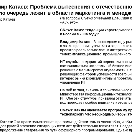
ир Катаев: Проблема вытеснения с отечественн
ую очередь лежит в области маркетинга и менед
На вопросы CNews отвечает Владимир К
«Ай-Теко».
CNews: Какие тенденции характеризовал
в России в 2004 году?
Владимир Катаев:
В прошедшем году рын
а эволюционным путем. Как и в прошлые 
проектов реализовывалась в интересах фи
телекоммуникационного, промышленного и
ИТ-службы
предприятий перестали рассма
восприниматься как реальный
бизнес-инс
решения с малым сроком окупаемости. С
решающих факторов успешности всего биз
интерес рынка к консалтинговым проектам
управления ИТ.
На мой взгляд, знаковым событием было о
Министерства информационных технологий
ИТ. Обе эти структуры призваны отвечать
подтверждает особое внимание к этому ры
CNews: Как вы оцениваете программу п
технопарков? Что необходимо, чтобы э
Катаев:
Эта правительственная программа действительно масштабна, и об
дов рублей в течение следующих пяти лет действительно впечатляет. Создае
е продолжение следования по пути оффшорного программирования. Однако