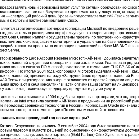
предоставлять новый сервисный пакет услуг по сетям и оборудованию Cisco 
реагирования: заявки на обслуживание принимаются круглосуточно, стандар
ния — следующий рабочий день. Уровень предоставляемых
«Ай-Теко»
сервисн
мым к золотым партнерам компании Cisco.
вляется стратегическим партнером корпорации Microsoft по внедрению решени
год значительно расширился портфель услуг по внедрению корпоративных р
osoft Gold Certified Partner и осуществлены проекты по построению инфраструк
ных почтовых систем, систем мониторинга и управления на базе новейших про
 разрабатываются проекты по интеграции приложений на базе MS BizTalk и 
ject Server.
вторизованного Large Account Reseller Microsoft
«Ай-Теко»
добилась значител
ых соглашений с крупными корпоративными заказчиками. Реализован ряд м
анию полного спектра ПО Microsoft, в частности, в компаниях:
ТНК-BP,
АК «Си
информ». По итогам 2004 года корпорация Microsoft выделила
«Ай-Теко»,
как
ых соглашений, присвоив награду «За крупнейшие продажи соглашений Enter
«Ай-Теко»
к лицензированию в корне отличается от простой продажи лиценз
ания включают в себя консалтинг в части оптимизации затрат на лицензиро
 у заказчиков, техническую поддержку продуктов и другие услуги.
 деятельности компании в 2004 году были оценены партнерами, что подтве
 Компания Intel отметила заслуги
«Ай-Теко»
в продвижении на российский рын
е передовых серверных технологий в России». Корпорация Oracle признала
 совместного центра компетенции «По системам высокой готовности».
явились ли за прошедший год новые партнеры?
Катаев:
Безусловно, появились. В сентябре 2004 года было заключено партне
ировым лидером в области решений по обеспечению инфраструктуры доступ
же присвоен статус золотого партнера (Gold Partner) Citrix Systems, что р