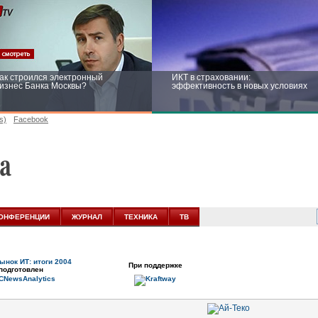
ак строился электронный
ИКТ в страховании:
изнес Банка Москвы?
эффективность в новых условиях
s)
Facebook
ейтинг CNewsInfrastructure 2015:
Информационная безопасность
риглашаем участвовать
бизнеса и госструктур: развитие в
новых условиях
ОНФЕРЕНЦИИ
ЖУРНАЛ
ТЕХНИКА
ТВ
ынок ИТ: итоги 2004
При поддержке
подготовлен