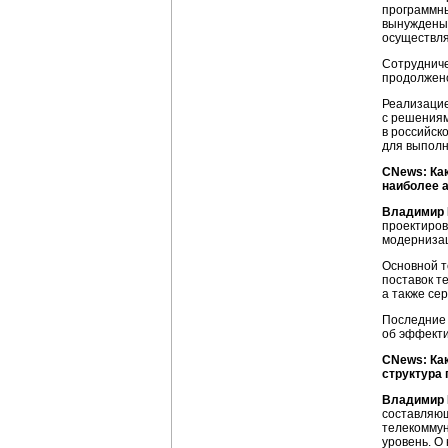
программны
вынуждены 
осуществля
Сотрудниче
продолжено
Реализацие
с решениям
в российск
для выполн
CNews: Как
наиболее 
Владимир 
проектиров
модернизац
Основной т
поставок т
а также се
Последние
об эффекти
CNews: Ка
структура 
Владимир 
составляющ
телекоммун
уровень. О