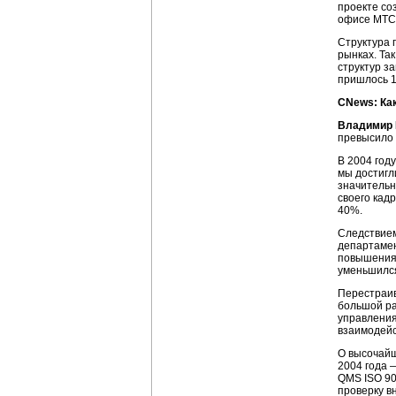
проекте со
офисе МТС
Структура 
рынках. Та
структур з
пришлось 1
CNews: Ка
Владимир 
превысило 
В 2004 год
мы достигл
значительн
своего кад
40%.
Следствием
департамен
повышения 
уменьшился
Перестраив
большой ра
управления
взаимодейс
О высочайш
2004 года 
QMS ISO 90
проверку в