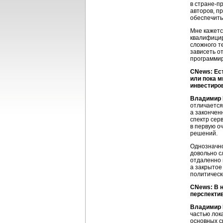
в
стране-п
авторов, п
обеспечить
Мне кажетс
квалифици
сложного т
зависеть о
программи
CNews: Ес
или пока м
инвестиро
Владимир 
отличается
а закончен
спектр сер
в первую о
решений.
Однозначно
довольно с
отдаленно
а закрытое
политическ
CNews: В н
перспекти
Владимир 
частью лок
основных с