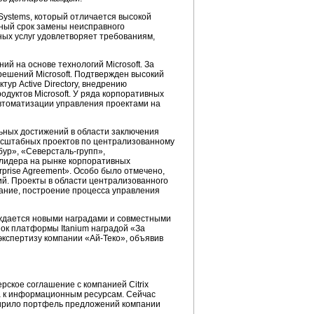
Systems, который отличается высокой
тный срок замены неисправного
ых услуг удовлетворяет требованиям,
й на основе технологий Microsoft. За
ешений Microsoft. Подтвержден высокий
тур Active Directory, внедрению
дуктов Microsoft. У ряда корпоративных
автоматизации управления проектами на
ьных достижений в области заключения
асштабных проектов по централизованному
бур»,
«Северсталь-групп»,
 лидера на рынке корпоративных
prise Agreement». Особо было отмечено,
ий. Проекты в области централизованного
вание, построение процесса управления
рждается новыми наградами и совместными
ок платформы Itanium наградой «За
 экспертизу компании
«Ай-Теко»,
объявив
рское соглашение с компанией Citrix
а к информационным ресурсам. Сейчас
асширило портфель предложений компании