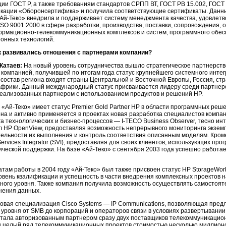
ии ГОСТ Р, а также требованиям стандартов СРПП ВТ, ГОСТ РВ 15.002, ГОС
кации «Оборонсертифика» и получила соответствующие сертификаты. Данны
Ай-Теко»
внедрила и поддерживает систему менеджмента качества, удовле
ISO 9001:2000 в сфере разработки, производства, поставки, сопровождения,
ормационно-телекоммуникационных
комплексов и систем, программного обесп
онных технологий.
к развивались отношения с партнерами компании?
Катаев:
На новый уровень сотрудничества вышло стратегическое партнерство
 компанией, получившей по итогам года статус крупнейшего системного инте
В состав региона входят страны Центральной и Восточной Европы, Россия, ст
Африки. Данный международный статус присваивается лидеру среди партнер
реализованных партнером с использованием продуктов и решений HP.
,
«Ай-Теко»
имеет статус Premier Gold Partner НР в области программных реш
на и активно применяется в проектах новая разработка специалистов комп
а технологических и
бизнес-процессов —
I-TECO
Business Observer, тесно 
 HP OpenView, предоставляя возможность непрерывного мониторинга экземп
ельности их выполнения и контроль соответствия описанным моделям. Кроме
ervices Integrator (SVI), предоставляя для своих клиентов, использующих п
ической поддержки. На базе
«Ай-Теко»
с сентября 2003 года успешно работае
атам работы в 2004 году
«Ай-Теко»
был также присвоен статус HP StorageWorks
овень квалификации и успешность в части внедрения комплексных проектов 
ного уровня. Также компания получила возможность осуществлять самостоят
нения данных.
овая специализация Cisco Systems — IP Communications, позволяющая пред
 уровня от SMB до корпораций и операторов связи в условиях развертывани
тала авторизованным партнером сразу двух поставщиков телекоммуникационно
 целый ряд телекоммуникационных проектов стоимостью несколько миллион