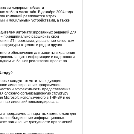
ировым лидером в области
ях любого масштаба. В декабре 2004 года
тво компаний развивается в трех
ми и мобильными устройствами, а также
водителем автоматизированных решений для
о»
принципиально расширить свой
вления
ИТ-проектами,
управление качеством
аструктуры
в целом, и рядом других.
аммного обеспечения для защиты и хранения
 уровень защиты информации и надежности
 одном из банков реализован проект по
4 году?
торых следует отметить следующие.
нное лицензирование программного
чество и эффективность предоставления
ая сложную организационную структуру
 Microsoft, используемого в
ТНК-BP
и ее
менных лицензий консолидировала
ы и
программно-аппаратных
комплексов для
в стало объединение информационных
также повышение доступности приложений