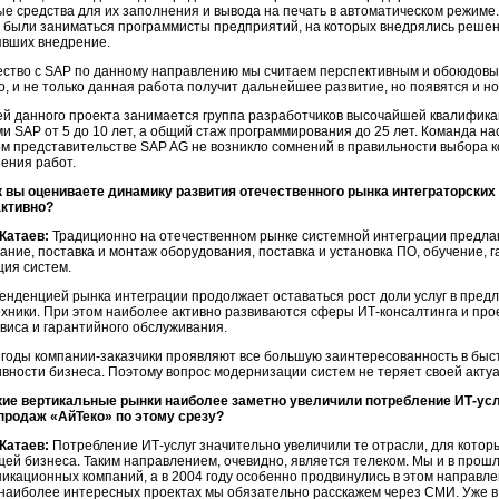
е средства для их заполнения и вывода на печать в автоматическом режим
были заниматься программисты предприятий, на которых внедрялись решени
вших внедрение.
ство с SAP по данному направлению мы считаем перспективным и обоюдовыг
, и не только данная работа получит дальнейшее развитие, но появятся и но
й данного проекта занимается группа разработчиков высочайшей квалифика
и SAP от 5 до 10 лет, а общий стаж программирования до 25 лет. Команда на
ом представительстве SAP AG не возникло сомнений в правильности выбора
ения работ.
 вы оцениваете динамику развития отечественного рынка интеграторских
активно?
Катаев:
Традиционно на отечественном рынке системной интеграции предлагаю
ание, поставка и монтаж оборудования, поставка и установка ПО, обучение, 
ия систем.
енденцией рынка интеграции продолжает оставаться рост доли услуг в пред
ехники. При этом наиболее активно развиваются сферы
ИТ-консалтинга
и про
рвиса и гарантийного обслуживания.
 годы
компании-заказчики
проявляют все большую заинтересованность в быс
вности бизнеса. Поэтому вопрос модернизации систем не теряет своей актуа
кие вертикальные рынки наиболее заметно увеличили потребление
ИТ-усл
продаж «АйТеко» по этому срезу?
Катаев:
Потребление
ИТ-услуг
значительно увеличили те отрасли, для кото
ей бизнеса. Таким направлением, очевидно, является телеком. Мы и в прош
икационных компаний, а в 2004 году особенно продвинулись в этом направл
 наиболее интересных проектах мы обязательно расскажем через СМИ. Уже 