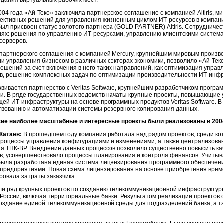
здания виртуальных рабочих мест.
2004 года
«Ай-Теко»
заключила партнерское соглашение с компанией Altiris, м
ективных решений для управления жизненным циклом
ИТ-ресурсов
в компани
ыл присвоен статус золотого партнера (GOLD PARTNER) Altiris. Сотрудничес
иях: решения по управлению
ИТ-ресурсами,
управлению клиентскими система
серверов.
партнерского соглашения с компанией Mercury, крупнейшим мировым произ
и управления бизнесом в различных секторах экономики, позволило
«Ай-Тек
ешений за счет включения в него таких направлений, как оптимизация упра
в,
решение комплексных задач по оптимизации производительности
ИТ-инфр
звивается партнерство с Veritas Software, крупнейшим разработчиком прогр
. В ряде государственных ведомств начаты крупные проекты, повышающие
ющей
ИТ-инфраструктуры
на основе программных продуктов Veritas Software. В
вованию и автоматизации системы резервного копирования данных.
кие наиболее масштабные и интересные проекты были реализованы в 200
Катаев:
В прошедшем году компания работала над рядом проектов, среди ко
роцессы управления конфигурациями и изменениями, а также централизова
ия
ТНК-ВР.
Внедрение данных процессов позволило существенно повысить ка
в,
усовершенствовало процессы планирования и контроля финансов. Учитыв
была разработана единая система лицензирования программного обеспечения
предприятиями. Новая схема лицензирования на основе приобретения вре
ровала затраты заказчика.
и ряд крупных проектов по созданию телекоммуникационной инфраструктур
России, включая территориальные банки. Результатом реализации проекто
создание единой телекоммуникационной среды для подразделений банка, а 