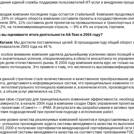
здания единой службы поддержки пользователей
ИТ-услуг
и внедрении проце
.
продаж компании последние годы остается стабильной. Компания продолжал
к, 26% от общего оборота компании составили проекты в государственном сек
аняли 38%, 11% составила доля проектов на промышленных и транспортных 
2%, на телекоммуникационную отрасль — 9% и 4% на отрасль торговли.
к вы оцениваете итоги деятельности
Ай-Теко
в 2004 году?
Катаев:
Мы достигли поставленных целей. В прошедшем году общий оборот к
показатели 2003 года на 46 %.
у особое внимание компания уделяла дальнейшему усилению своих позиций н
и значительных успехов, специализируясь в области консалтинга по управл
ую долю отечественного рынка. В 2004 году компания взяла курс не только на
рового потенциала. Это привело к тому, что численность высококвалифициров
 данной стратегии стало количественное и качественное преобразование де
та, департамента информационных систем, что принципиально изменило стр
интеллектуального потенциала компании и, в конечном итоге, производител
, а объем услуг увеличился на 22%.
ая свою структуру для принципиального изменения эффективности, необхо
змерности, в начале 2004 года в компании создан Офис управления проекта
 проектами «Совнет» — IPMA. В результате мы разрабатываем и активно пр
твия подразделений при проектном подходе к исполнению работ.
ем уровне качества реализуемых компанией проектов и предоставляемых усл
— успешное прохождение аудита системы менеджмента качества по выполне
01:2000 и получение сертификатов международной сертификационной сети IQ
недренной системы менеджмента качества на соответствие требованиям ГОС