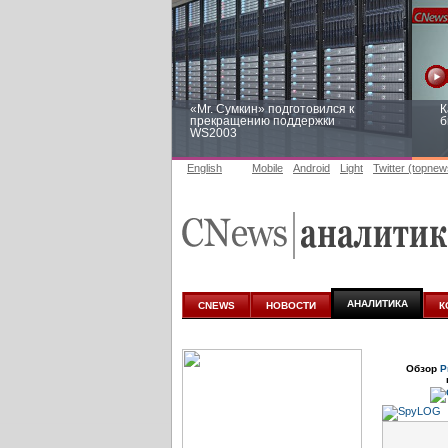
«Mr. Сумкин» подготовился к
К
прекращению поддержки
б
WS2003
English
Mobile
Android
Light
Twitter (topnew
Заоблачная оптимизация: как
Р
Faberlic изменил подход к
п
аналитике
АНАЛИТИКА
CNEWS
НОВОСТИ
К
Обзор
Р