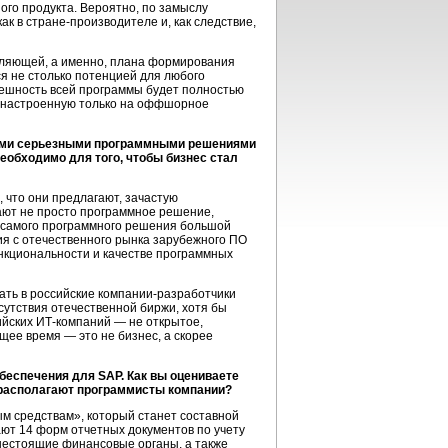
ого продукта. Вероятно, по замыслу
как в
стране-производителе
и, как следствие,
авляющей, а именно, плана формирования
 не столько потенцией для любого
пешность всей программы будет полностью
у, настроенную только на оффшорное
ными серьезными программными решениями
еобходимо для того, чтобы бизнес стал
, что они предлагают, зачастую
ают не просто программное решение,
 самого программного решения большой
ия с отечественного рынка зарубежного ПО
ункциональности и качестве программных
ать в российские
компании-разработчики
сутствия отечественной биржи, хотя бы
ийских
ИТ-компаний —
не открытое,
щее время — это не бизнес, а скорее
беспечения для SAP. Как вы оцениваете
 располагают программисты компании?
м средствам», который станет составной
ют 14 форм отчетных документов по учету
шестоящие финансовые органы, а также