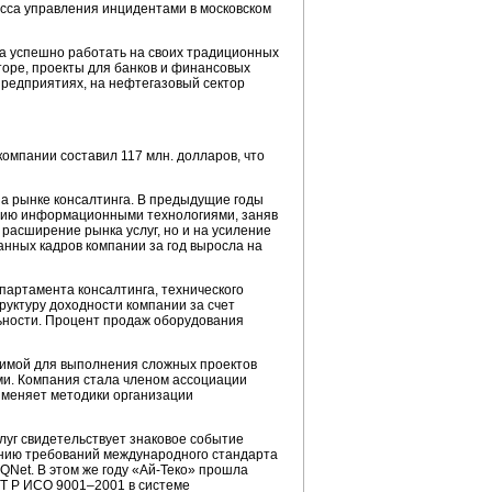
сса управления инцидентами в московском
а успешно работать на своих традиционных
торе, проекты для банков и финансовых
предприятиях, на нефтегазовый сектор
омпании составил 117 млн. долларов, что
а рынке консалтинга. В предыдущие годы
ению информационными технологиями, заняв
 расширение рынка услуг, но и на усиление
анных кадров компании за год выросла на
партамента консалтинга, технического
уктуру доходности компании за счет
ьности. Процент продаж оборудования
димой для выполнения сложных проектов
ми. Компания стала членом ассоциации
именяет методики организации
уг свидетельствует знаковое событие
нию требований международного стандарта
Net. В этом же году
«Ай-Теко»
прошла
Т Р ИСО 9001–2001 в системе