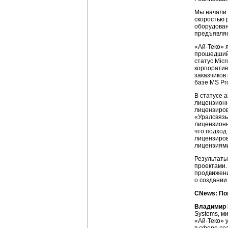
Мы начали 
скоростью 
оборудова
предъявляе
«Ай-Теко»
я
прошедший 
статус Micr
корпоратив
заказчиков
базе MS Pro
В статусе а
лицензионн
лицензиров
«Уралсвязь
лицензионн
что подход
лицензиров
лицензиями
Результаты
проектами.
продвижени
о создании
CNews: По
Владимир 
Systems, м
«Ай-Теко»
у