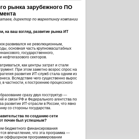
ого рынка зарубежного ПО
жмента
атаев, директор по маркетингу компании
и, на ваш взгляд, развитие рынка ИТ
ок развивался не революционным,
годы, основная часть крупномасштабных
нансового, государственного,
 нефтегазового секторов.
триваться, как центры затрат и стали
трумент.
При этом заметно возрос спрос на
тратегия развития
ИТ-служб
стала одним из
неса. Вследствие чего существенно вырос
, в частности, к построению процессного
бразование сразу двух госструктур —
 и связи РФ и Федерального агентства по
 за развитие
ИТ-отрасли
в России, что явно
нку со стороны государства.
равительства по созданию сети
тот почин был успешным?
ъем бюджетного финансирования
тся впечатление, что эта программа —
 при оффшорном программировании