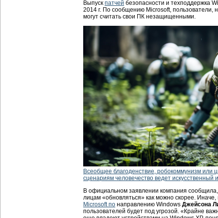
Выпуск
патчей
безопасности и техподдержка W
2014 г. По сообщению Microsoft, пользователи, 
могут считать свои ПК незащищенными.
Всеобщее благоденствие, робокоммунизм или 
сценариям человечество ведет искусственный 
В официальном заявлении компания сообщила, 
лицам «обновляться» как можно скорее. Иначе,
Microsoft по
направлению Windows
Джейсона Л
пользователей будет под угрозой. «Крайне важ
еще владеют устройствами на Windows XP, поня