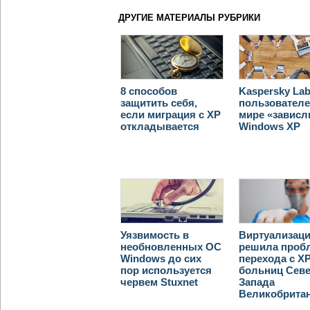
ДРУГИЕ МАТЕРИАЛЫ РУБРИКИ
8 способов
Kaspersky Lab
защитить себя,
пользователе
если миграция с XP
мире «зависл
откладывается
Windows XP
Уязвимость в
Виртуализац
необновленных ОС
решила проб
Windows до сих
перехода с X
пор используется
больниц Севе
червем Stuxnet
Запада
Великобрита