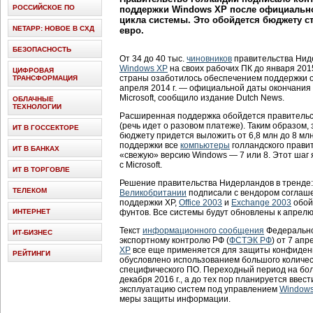
РОССИЙСКОЕ ПО
поддержки Windows XP после официально
цикла системы. Это обойдется бюджету ст
NETAPP: НОВОЕ В СХД
евро.
БЕЗОПАСНОСТЬ
От 34 до 40 тыс.
чиновников
правительства Нид
Windows XP
на своих рабочих ПК до января 2015
ЦИФРОВАЯ
страны озаботилось обеспечением поддержки 
ТРАНСФОРМАЦИЯ
апреля 2014 г. — официальной даты окончания
Microsoft, сообщило издание Dutch News.
ОБЛАЧНЫЕ
ТЕХНОЛОГИИ
Расширенная поддержка обойдется правительст
(речь идет о разовом платеже). Таким образом,
ИТ В ГОССЕКТОРЕ
бюджету придется выложить от 6,8 млн до 8 млн
поддержки все
компьютеры
голландского прави
ИТ В БАНКАХ
«свежую» версию Windows — 7 или 8. Этот шаг 
с Microsoft.
ИТ В ТОРГОВЛЕ
Решение правительства Нидерландов в тренде
ТЕЛЕКОМ
Великобритании
подписали с вендором соглаше
поддержки XP,
Office 2003
и
Exchange 2003
обойд
ИНТЕРНЕТ
фунтов. Все системы будут обновлены к апрелю 
Текст
информационного сообщения
Федерально
ИТ-БИЗНЕС
экспортному контролю РФ (
ФСТЭК РФ
) от 7 апр
XP
все еще применяется для защиты конфиден
РЕЙТИНГИ
обусловлено использованием большого количес
специфического ПО. Переходный период на бо
декабря 2016 г., а до тех пор планируется вве
эксплуатацию систем под управлением
Window
меры защиты информации.