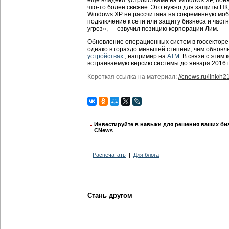
что-то более свежее. Это нужно для защиты ПК
Windows XP не рассчитана на современную моб
подключение к сети или защиту бизнеса и част
угроз», — озвучил позицию корпорации Лим.
Обновление операционных систем в госсекторе
однако в гораздо меньшей степени, чем обновл
устройствах
, например на
АТМ
. В связи с эти
встраиваемую версию системы до января 2016 г
Короткая ссылка на материал:
//cnews.ru/link/n
Инвестируйте в навыки для решения ваших биз
CNews
Распечатать
Для блога
Стань другом