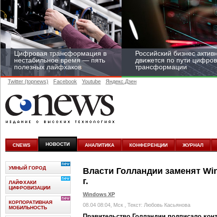
Цифровая трансформация в
Российский бизнес актив
нестабильное время — пять
движется по пути цифро
полезных лайфхаков
трансформации
Twitter (topnews)
Facebook
Youtube
Яндекс.Дзен
Средний бизнес начал
цифровизироваться со
скоростью крупных
НОВОСТИ
CNEWS
АНАЛИТИКА
КОНФЕРЕНЦИИ
ЖУРНАЛ
корпораций
УМНЫЙ ГОРОД
Власти Голландии заменят Wi
г.
ЛАЙФХАКИ
ЦИФРОВИЗАЦИИ
Windows XP
КОРПОРАТИВНАЯ
08.04 08:04, Мск
, Текст: Любовь Касьянова
МОБИЛЬНОСТЬ
Правительство Голландии подписало контр