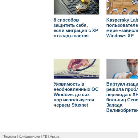
8 способов
Kaspersky Lab
защитить себя,
пользователе
если миграция с XP
мире «зависл
откладывается
Windows XP
Уязвимость в
Виртуализац
необновленных ОС
решила проб
Windows до сих
перехода с X
пор используется
больниц Севе
червем Stuxnet
Запада
Великобрита
Техника
Конференции
ТВ
Архив