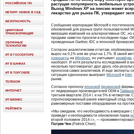
РОССИЙСКОЕ ПО
растущая популярность мобильных устро
Выход Windows XP на пенсию может всер
NETAPP: НОВОЕ В СХД
лекарство для рынка ПК, утверждают экс
БЕЗОПАСНОСТЬ
Сообщение корпорации Microsoft о постепенно
обновлений для разных групп пользователей Wi
ЦИФРОВАЯ
миграцию компаний на альтернативные ОС, но 
ТРАНСФОРМАЦИЯ
продажи заметно просели в последние годы. Об
проведенные Gartner, IDC и японской брокерск
ОБЛАЧНЫЕ
ТЕХНОЛОГИИ
Согласно аналитическим отчетам, опубликова
вырос на 0,1% или же упал на 1,7%. В своей ме
ИТ В ГОССЕКТОРЕ
планшеты
на
Windows
, но учитывает
хромбуки
,
наоборот. И хотя результаты исследований в ан
ИТ В БАНКАХ
несколько противоречат друг другу, оба резул
прогнозов самих аналитиков. И еще эксперты сх
ИТ В ТОРГОВЛЕ
ситуации однозначно выиграют
Microsoft
и
Intel
,
рынке.
ТЕЛЕКОМ
Согласно прогнозу
японской
брокерской
фирмы N
ИНТЕРНЕТ
от лидирующих производителей ODM в
Тайване
третьем квартале 2014 г. и на 5% в четвертом.
спрогнозированный ранее ежегодный спад спрос
ИТ-БИЗНЕС
равномерные поставки оборудования на протяже
РЕЙТИНГИ
«Мы ожидаем, что необходимость в миграции с
приведет к необходимости обновления парка
н
второй половине 2014 г.», — прокомментировал
Патрик Чен
(Patrick Chen).