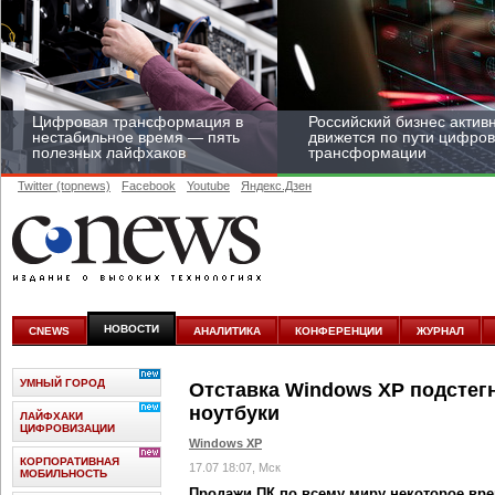
Цифровая трансформация в
Российский бизнес актив
нестабильное время — пять
движется по пути цифро
полезных лайфхаков
трансформации
Twitter (topnews)
Facebook
Youtube
Яндекс.Дзен
Средний бизнес начал
цифровизироваться со
скоростью крупных
НОВОСТИ
CNEWS
АНАЛИТИКА
КОНФЕРЕНЦИИ
ЖУРНАЛ
корпораций
УМНЫЙ ГОРОД
Отставка Windows XP подстегн
ноутбуки
ЛАЙФХАКИ
ЦИФРОВИЗАЦИИ
Windows XP
КОРПОРАТИВНАЯ
17.07 18:07, Мск
МОБИЛЬНОСТЬ
Продажи ПК по всему миру некоторое вре