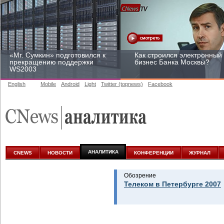
«Mr. Сумкин» подготовился к
Как строился электронный
прекращению поддержки
бизнес Банка Москвы?
WS2003
English
Mobile
Android
Light
Twitter (topnews)
Facebook
Заоблачная оптимизация:
Рейтинг CNewsInfrastructur
как Faberlic изменил подход
2015: приглашаем
к аналитике
участвовать
АНАЛИТИКА
CNEWS
НОВОСТИ
КОНФЕРЕНЦИИ
ЖУРНАЛ
Обозрение
Телеком в Петербурге 2007