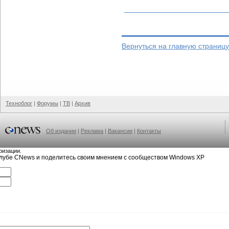
Вернуться на главную страниц
Техноблог
|
Форумы
|
ТВ
|
Архив
Об издании
|
Реклама
|
Вакансии
|
Контакты
ризации.
клубе CNews и поделитесь своим мнением с сообществом Windows XP