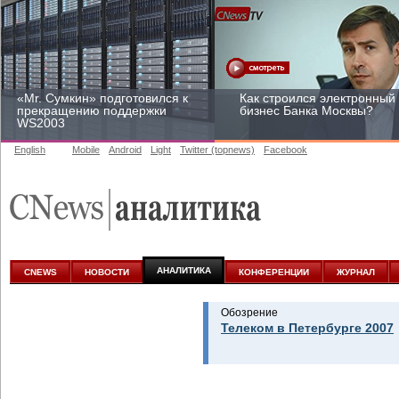
«Mr. Сумкин» подготовился к
Как строился электронный
прекращению поддержки
бизнес Банка Москвы?
WS2003
English
Mobile
Android
Light
Twitter (topnews)
Facebook
Заоблачная оптимизация:
Рейтинг CNewsInfrastructur
как Faberlic изменил подход
2015: приглашаем
к аналитике
участвовать
АНАЛИТИКА
CNEWS
НОВОСТИ
КОНФЕРЕНЦИИ
ЖУРНАЛ
Обозрение
Телеком в Петербурге 2007