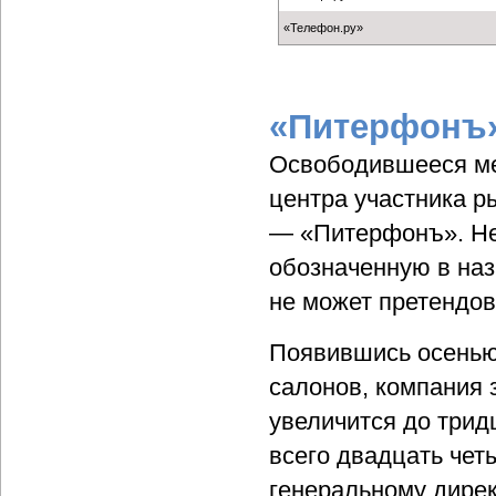
«Телефон.ру»
«Питерфонъ»
Освободившееся ме
центра участника р
— «Питерфонъ». Не
обозначенную в наз
не может претендов
Появившись осенью 
салонов, компания з
увеличится до трид
всего двадцать че
генеральному дирек