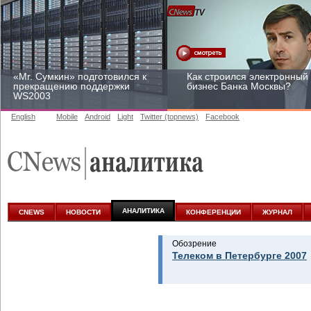
«Mr. Сумкин» подготовился к
Как строился электронный
прекращению поддержки
бизнес Банка Москвы?
WS2003
English
Mobile
Android
Light
Twitter (topnews)
Facebook
Заоблачная оптимизация:
Рейтинг CNewsInfrastructur
как Faberlic изменил подход
2015: приглашаем
к аналитике
участвовать
АНАЛИТИКА
CNEWS
НОВОСТИ
КОНФЕРЕНЦИИ
ЖУРНАЛ
Обозрение
Телеком в Петербурге 2007