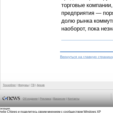
торговые компании,
предприятия — поря
долю рынка коммут
наоборот, пока нез
Вернуться на главную страниц
Техноблог
|
Форумы
|
ТВ
|
Архив
Об издании
|
Реклама
|
Вакансии
|
Контакты
ризации.
клубе CNews и поделитесь своим мнением с сообществом Windows XP