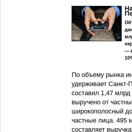
На
Пе
Об
да
мл
ок
— 
10
По объему рынка ин
удерживает Санкт-П
составил 1,47 млрд
выручено от частны
широкополосный дос
частные лица. 495 
составляет выручках