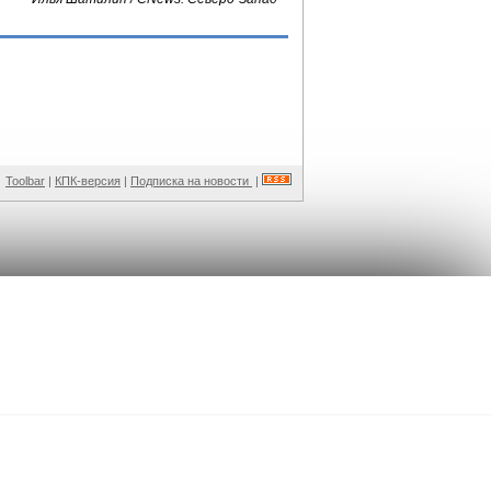
Toolbar
|
КПК-версия
|
Подписка на новости
|