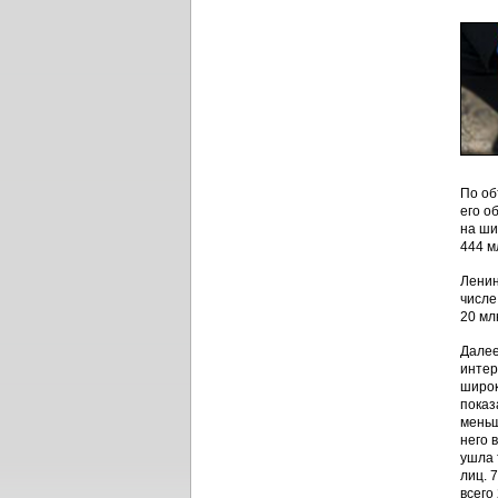
По об
его о
на ши
444 м
Ленин
числе
20 мл
Далее
интер
широк
показ
меньш
него 
ушла 
лиц. 
всего