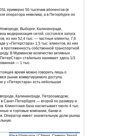
ADSL примерно 50 тысячам абонентов (в
оля оператора невелика, а в Петербурге он
Новгороде, Выборге, Калининграде,
ена модернизация сетей, состоялся запуск
ов, из них 52,4 тыс. — частные клиенты, 7,6
де у «Петерстара» 1,5 тыс. клиентов, из них
., а протяженность собственной транспортной
городу. В Мурманске количество активных
. «ПетерСтар» стабильно занимает здесь 1/3
рованная — 1 тыс.
стоящее время можно говорить лишь о
мся рынке коммутируемого доступа.
же у «Петерстара» есть небольшая
вгороде, Калининграде, Петрозаводске,
 в Санкт-Петербурге — второй по размеру и
в. Клиентская база насчитывает около 4 тыс.
нные и торговые компании, банки и
в. Оператор имеет значительную долю рынка
ельную.
Илья Шатилин / CNews. Северо-Запад