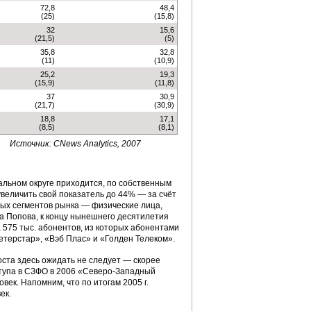
72,8
48,4
(25)
(15,8)
32
15,6
(21,5)
(5)
35,8
32,8
(11)
(10,9)
25,2
19,3
(15,9)
(11,8)
37
30,9
(21,7)
(30,9)
18,8
17,1
(8,5)
(8,1)
Источник: CNews Analytics, 2007
альном округе приходится, по собственным
увеличить свой показатель до 44% — за счёт
ых сегментов рынка — физические лица,
а Попова, к концу нынешнего десятилетия
 575 тыс. абонентов, из которых абонентами
етерстар», «Вэб Плас» и «Голден Телеком».
оста здесь ожидать не следует — скорее
ступа в СЗФО в 2006 «Северо-Западный
овек. Напомним, что по итогам 2005 г.
ек.