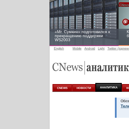
«Mr. Сумкин» подготовился к
К
прекращению поддержки
б
WS2003
English
Mobile
Android
Light
Twitter (topnew
Заоблачная оптимизация:
Р
как Faberlic изменил подход
2
к аналитике
у
АНАЛИТИКА
CNEWS
НОВОСТИ
К
Обоз
Тел