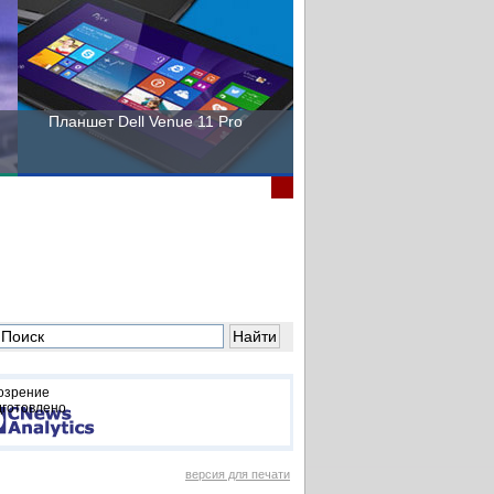
Планшет Dell Venue 11 Pro
Пора выбирать Fujitsu!
озрение
дготовлено
версия для печати