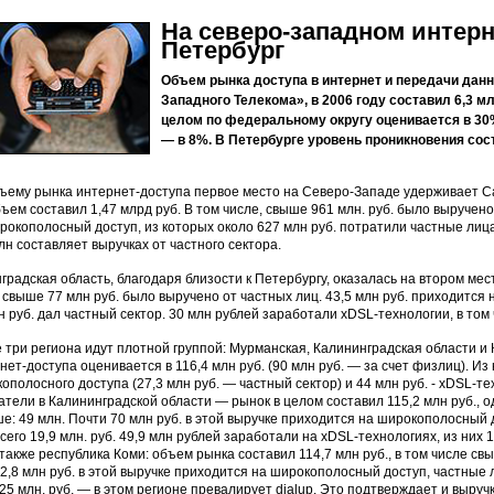
На северо-западном интер
Петербург
Объем рынка доступа в интернет и передачи дан
Западного Телекома», в 2006 году составил 6,3 м
целом по федеральному округу оценивается в 30
— в 8%. В Петербурге уровень проникновения сос
ъему рынка интернет-доступа первое место на Северо-Западе удерживает Са
бъем составил 1,47 млрд руб. В том числе, свыше 961 млн. руб. было выручено
рокополосный доступ, из которых около 627 млн руб. потратили частные лица
лн составляет выручках от частного сектора.
градская область, благодаря близости к Петербургу, оказалась на втором мест
 свыше 77 млн руб. было выручено от частных лиц. 43,5 млн руб. приходится
н руб. дал частный сектор. 30 млн рублей заработали xDSL-технологии, в том
 три региона идут плотной группой: Мурманская, Калининградская области и
нет-доступа оценивается в 116,4 млн руб. (90 млн руб. — за счет физлиц). Из 
ополосного доступа (27,3 млн руб. — частный сектор) и 44 млн руб. - xDSL-те
атели в Калининградской области — рынок в целом составил 115,2 млн руб., о
е: 49 млн. Почти 70 млн руб. в этой выручке приходится на широкополосный 
всего 19,9 млн. руб. 49,9 млн рублей заработали на xDSL-технологиях, из них
также республика Коми: объем рынка составил 114,7 млн руб., в том числе св
72,8 млн руб. в этой выручке приходится на широкополосный доступ, частны
 25 млн. руб, — в этом регионе превалирует dialup. Это подтверждает и выручк