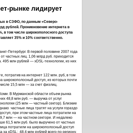
нет-рынке лидирует
ных в СЗФО, по данным «Северо-
лрд рублей. Проникновение интернета в
%, в том числе широкополосного доступа
тавляет 35% и 10% соответственно.
нкт-Петербург. В первой половине 2007 года
 от частных лиц. 1,06 млрд руб. приходится
. 495 млн рублей — xDSL-технологии, из них
е, потратив на интернет 122 млн. руб, в том
 на широкополосный доступ, из которых почти
 числе 15,5 млн — за счет физлиц.
 Коми. В Мурманской области объем рынка
них 48,8 млн руб. — выручка от услуг
хнологии (25 млн — частный сектор). Близкие
днако частные лица тратят на услуги гораздо
доступ, при этом частные лица потратили на
 19,7 млн — на частном секторе. И недалеко
ыше 61,5 млн руб. было выручено от частных
е лица потратили на широкополосный доступ
а за xDSL: 48,4 млн рублей всего по региону,