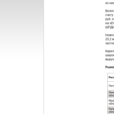
из ни
Волог
счету
руб. 
на xD
ШПДИ,
Новго
25,2 
частн
Карел
широк
выруч
Рынок
Рег
Пет
Лен
обл
Мур
обл
Кал
обл