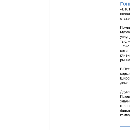
Гон
«Вэб 
начал
отста
Помим
Мурма
услуг
тыс. 
1 тыс
сети 
клиен
рынка
В Пет
серье
Широк
домаш
Друго
Псков
значи
корпо
финан
комму