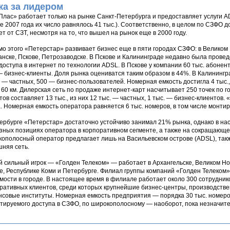
ка за лидером
Плас» работает только на рынке Санкт-Петербурга и предоставляет услуги 
е 2007 года их число равнялось 41 тыс.). Соответственно, в целом по СЗФО д
ет от СЗТ, несмотря на то, что вышел на рынок еще в 2000 году.
о этого «Петерстар» развивает бизнес еще в пяти городах СЗФО: в Великом 
нске, Пскове, Петрозаводске. В Пскове и Калининграде недавно была провед
 доступа в интернет по технологии ADSL. В Пскове у компании 60 тыс. абонент
— бизнес-клиенты. Доля рынка оцениватся таким образом в 44%. В Калинингра
. — частных, 500 — бизнес-пользователей. Номерная емкость достигла 4 тыс
- 60 км. Дилерская сеть по продаже интернет-карт насчитывает 250 точек по 
тов составляет 13 тыс., из них 12 тыс. — частных, 1 тыс. — бизнес-клиентов
. Номерная емкость оператора равняется 6 тыс. номеров, в том числе монти
ербурге «Петерстар» достаточно устойчиво занимал 21% рынка, однако в на
зных позициях оператора в корпоративном сегменте, а также на сокращающе
ополосный оператор предлагает лишь на Васильевском острове (ADSL), так
няя сеть.
й сильный игрок — «Голден Телеком» — работает в Архангельске, Великом Но
е, Республике Коми и Петербурге. Филиал группы компаний «Голден Телеком»
мости в городе. В настоящее время в филиале работает около 300 сотруднико
ративных клиентов, среди которых крупнейшие бизнес-центры, производстве
совые институты. Номерная емкость предприятия — порядка 30 тыс. номеро
тируемого доступа в СЗФО, по широкополосному — наоборот, пока незначит