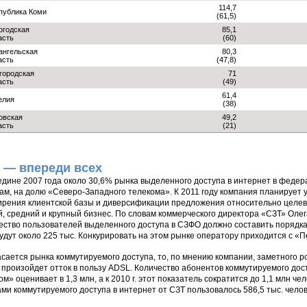
114,7
публика Коми
(61,5)
огодская
85,1
асть
(60)
ангельская
80,3
асть
(47,8)
городская
71
асть
(49)
61,4
елия
(38)
овская
49,2
асть
(21)
 — впереди всех
едине 2007 года около 30,6% рынка выделенного доступа в интернет в федер
ам, на долю «Северо-Западного телекома». К 2011 году компания планирует 
рения клиентской базы и диверсификации предложения относительно целев
, средний и крупный бизнес. По словам коммерческого директора «СЗТ» Олег
ество пользователей выделенного доступа в СЗФО должно составить порядка
удут около 225 тыс. Конкурировать на этом рынке оператору приходится с «П
асается рынка коммутируемого доступа, то, по мнению компании, заметного р
, произойдет отток в пользу ADSL. Количество абонентов коммутируемого до
ом» оценивает в 1,3 млн, а к 2010 г. этот показатель сократится до 1,1 млн чел
ами коммутируемого доступа в интернет от СЗТ пользовалось 586,5 тыс. челов