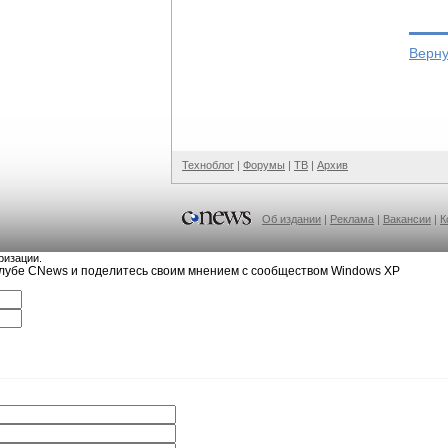
Верну
Техноблог
|
Форумы
|
ТВ
|
Архив
Об издании
|
Реклама
|
Вакансии
|
К
ризации.
клубе CNews и поделитесь своим мнением с сообществом Windows XP