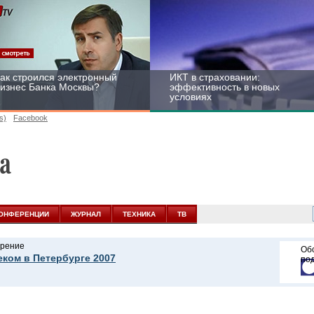
ак строился электронный
ИКТ в страховании:
изнес Банка Москвы?
эффективность в новых
условиях
s)
Facebook
ейтинг CNewsInfrastructure
Информационная
015: приглашаем
безопасность бизнеса и
частвовать
госструктур: развитие в
ОНФЕРЕНЦИИ
ЖУРНАЛ
ТЕХНИКА
ТВ
новых условиях
рение
Об
еком в Петербурге 2007
по