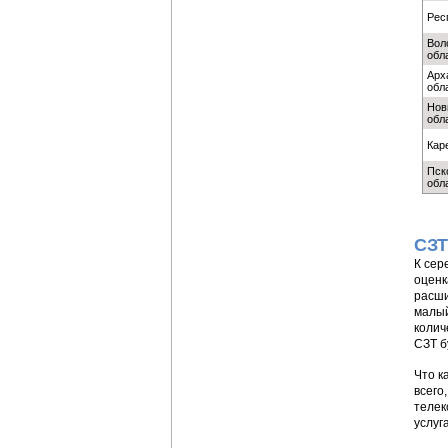
Рес
Вол
обл
Арх
обл
Нов
обл
Кар
Пск
обл
СЗТ
К сер
оценк
расши
малый
колич
СЗТ б
Что к
всего
телек
услуг