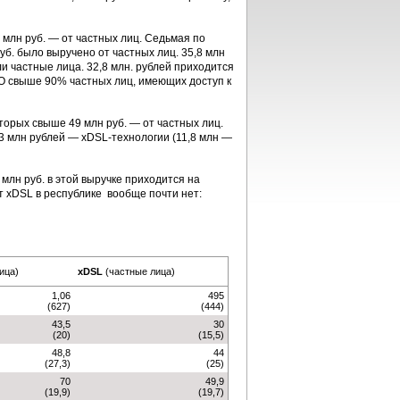
0 млн руб. — от частных лиц. Седьмая по
уб. было выручено от частных лиц. 35,8 млн
и частные лица. 32,8 млн. рублей приходится
ФО свыше 90% частных лиц, имеющих доступ к
торых свыше 49 млн руб. — от частных лиц.
,3 млн рублей — xDSL-технологии (11,8 млн —
 млн руб. в этой выручке приходится на
от xDSL в республике вообще почти нет:
ица)
xDSL
(частные лица)
1,06
495
(627)
(444)
43,5
30
(20)
(15,5)
48,8
44
(27,3)
(25)
70
49,9
(19,9)
(19,7)