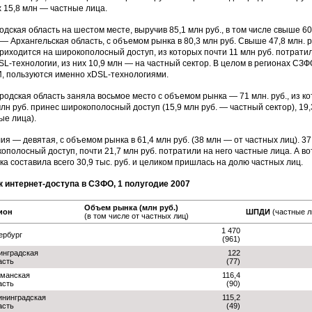
х 15,8 млн — частные лица.
одская область на шестом месте, выручив 85,1 млн руб., в том числе свыше 6
 — Архангельская область, с объемом рынка в 80,3 млн руб. Свыше 47,8 млн. р
приходится на широкополосный доступ, из которых почти 11 млн руб. потратил
SL-технологии, из них 10,9 млн — на частный сектор. В целом в регионах СЗ
 пользуются именно xDSL-технологиями.
родская область заняла восьмое место с объемом рынка — 71 млн. руб., из ко
млн руб. принес широкополосный доступ (15,9 млн руб. — частный сектор), 19
ые лица).
ия — девятая, с объемом рынка в 61,4 млн руб. (38 млн — от частных лиц). 37
ополосный доступ, почти 21,7 млн руб. потратили на него частные лица. А в
ка составила всего 30,9 тыс. руб. и целиком пришлась на долю частных лиц.
 интернет-доступа в СЗФО, 1 полугодие 2007
Объем рынка (млн руб.)
ион
ШПДИ
(частные л
(в том числе от частных лиц)
1 470
ербург
(961)
инградская
122
асть
(77)
манская
116,4
асть
(90)
ининградская
115,2
асть
(49)