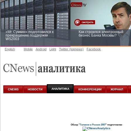
«Mr. Сумкин» подготовился к
Как строился электронный
прекращению поддержки
бизнес Банка Москвы?
WS2003
English
Mobile
Android
Light
Twitter (topnews)
Facebook
Заоблачная оптимизация: как
Рейтинг CNewsInfrastructure 20
Faberlic изменил подход к
приглашаем участвовать
аналитике
АНАЛИТИКА
CNEWS
НОВОСТИ
КОНФЕРЕНЦИИ
ЖУРНАЛ
Обзор "
Телеком в России 2007
" подготовлен