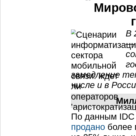
Миров
В 
— 
со
го
замедление те
числе и в Росси
Милл
По данным IDC 
продано
более 