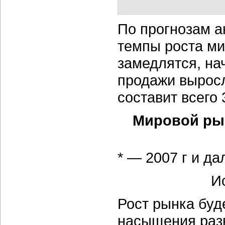
По прогнозам а
темпы роста ми
замедлятся, нач
продажи выросли
составит всего
Мировой рын
* — 2007 г и д
И
Рост рынка буд
насыщения раз