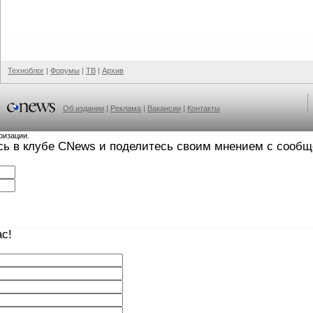
Техноблог
|
Форумы
|
ТВ
|
Архив
Об издании
|
Реклама
|
Вакансии
|
Контакты
ризации.
сь в клубе CNews и поделитесь своим мнением с сооб
с!