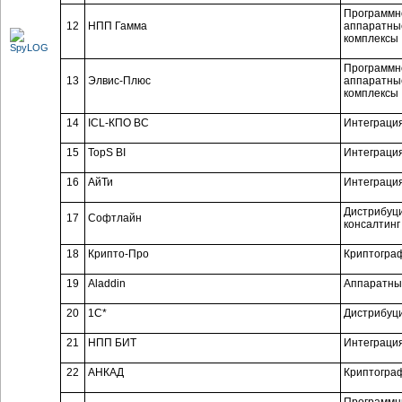
Программн
12
НПП Гамма
аппаратны
комплексы
Программн
13
Элвис-Плюс
аппаратны
комплексы
14
ICL-КПО ВС
Интеграци
15
TopS BI
Интеграци
16
АйТи
Интеграци
Дистрибуц
17
Софтлайн
консалтинг
18
Крипто-Про
Криптогра
19
Aladdin
Аппаратны
20
1C*
Дистрибуц
21
НПП БИТ
Интеграци
22
АНКАД
Криптогра