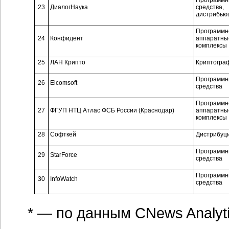
Программ
23
ДиалогНаука
средства,
дистрибью
Программн
24
Конфидент
аппаратны
комплексы
25
ЛАН Крипто
Криптогра
Программ
26
Elcomsoft
средства
Программн
27
ФГУП НТЦ Атлас ФСБ России (Краснодар)
аппаратны
комплексы
28
Софткей
Дистрибуц
Программ
29
StarForce
средства
Программ
30
InfoWatch
средства
* — по данным CNews Analyt