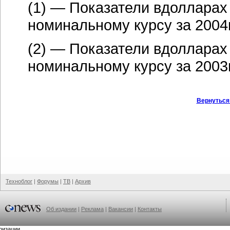
(1) — Показатели вдолларах
номинальному курсу за 2004
(2) — Показатели вдолларах
номинальному курсу за 2003
Вернуться
Техноблог
|
Форумы
|
ТВ
|
Архив
Об издании
|
Реклама
|
Вакансии
|
Контакты
ризации.