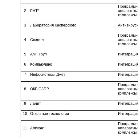
Программн
2
РНТ*
аппаратны
комплексы
3
Лаборатория Касперского
Антивирус
Программн
4
Свемел
аппаратны
комплексы
5
АМТ Груп
Интеграци
6
Компьюлинк
Интеграци
7
Инфосистемы Джет
Интеграци
Программн
8
ОКБ САПР
аппаратны
комплексы
9
Ланит
Интеграци
10
Открытые технологии
Интеграци
Программн
11
Амикон*
аппаратны
комплексы