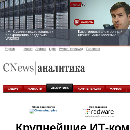
«Mr. Сумкин» подготовился к
Как строился электронный
прекращению поддержки
бизнес Банка Москвы?
WS2003
English
Mobile
Android
Light
Twitter (topnews)
Facebook
Заоблачная оптимизация: как
Рейтинг CNewsInfrastructure 20
Faberlic изменил подход к
приглашаем участвовать
аналитике
АНАЛИТИКА
CNEWS
НОВОСТИ
КОНФЕРЕНЦИИ
ЖУРНАЛ
Обзор подготовлен
При поддержке
Крупнейшие ИТ-ком