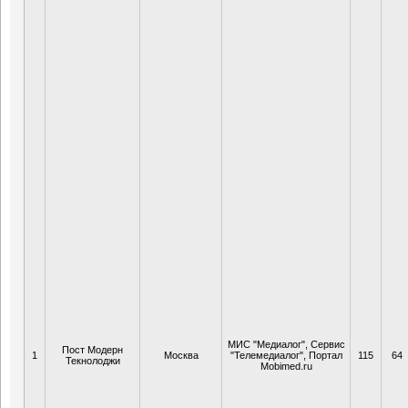
МИС "Медиалог", Сервис
Пост Модерн
1
Москва
"Телемедиалог", Портал
115
64
Текнолоджи
Mobimed.ru