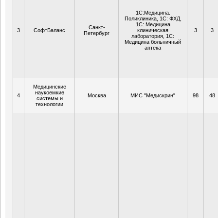
1С:Медицина.
Поликлиника, 1С: ФХД,
1С: Медицина
Санкт-
3
СофтБаланс
клиническая
3
3
Петербург
лаборатория, 1С:
Медицина больничный
аптека
Медицинские
наукоемкие
4
Москва
МИС "Медискрин"
98
48
системы и
технологии