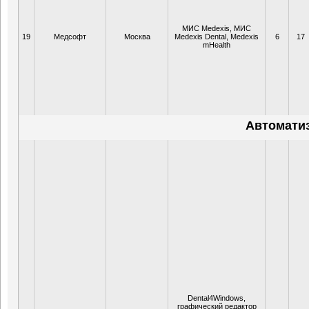
МИС Medexis, МИС
19
Медсофт
Москва
Medexis Dental, Medexis
6
17
mHealth
Автомати
Dental4Windows,
графический редактор