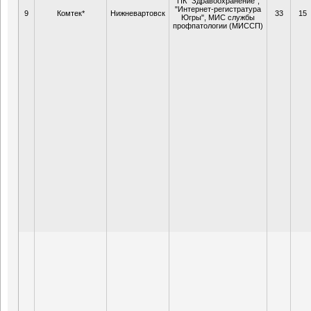
ПК "Здравоохранение",
"Интернет-регистратура
9
Комтек*
Нижневартовск
33
15
Югры", МИС службы
профпатологии (МИССП)