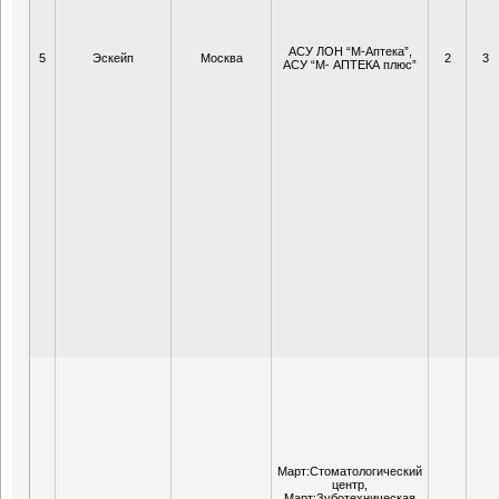
АСУ ЛОН “М-Аптека”,
5
Эскейп
Москва
2
3
АСУ “М- АПТЕКА плюс”
Март:Стоматологический
центр,
Март:Зуботехническая