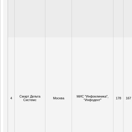
Смарт Дельта
МИС "Инфоклиника",
4
Москва
178
167
Системс
"Инфодент"