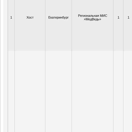
Региональная МИС
1
Хост
Екатеринбург
1
1
«МедВедь»