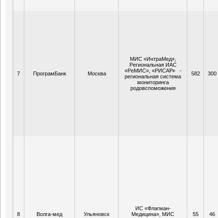
МИС «ИнтраМед»,
Региональная ИАС
«РеМИС», «РИСАР» -
7
ПрограмБанк
Москва
582
300
региональная система
мониторинга
родовспоможения
ИС «Флагман-
8
Волга-мед
Ульяновск
Медицина», МИС
55
46