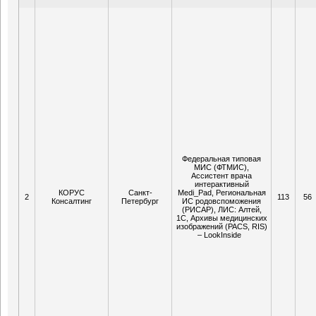
Федеральная типовая
МИС (ФТМИС),
Ассистент врача
интерактивный
КОРУС
Санкт-
Medi_Pad, Региональная
2
113
56
Консалтинг
Петербург
ИС родовспоможения
(РИСАР), ЛИС: Алтей,
1С, Архивы медицинских
изображений (PACS, RIS)
– LookInside