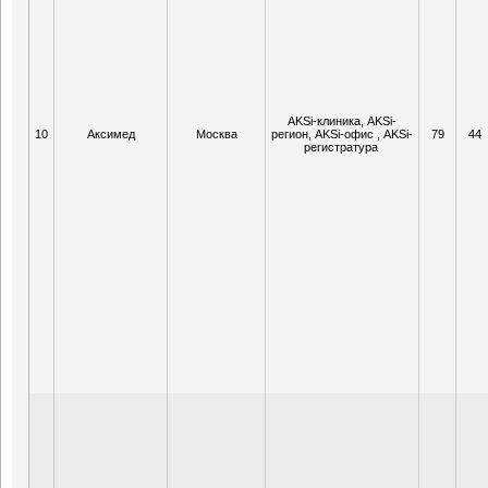
AKSi-клиника, AKSi-
10
Аксимед
Москва
регион, AKSi-офис , AKSi-
79
44
регистратура