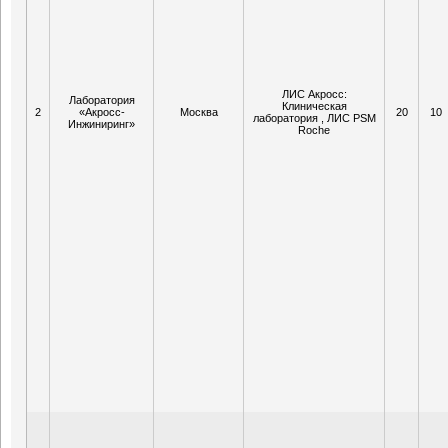
ЛИС Акросс:
Лаборатория
Клиническая
2
«Акросс-
Москва
20
10
лаборатория , ЛИС PSM
Инжиниринг»
Roche