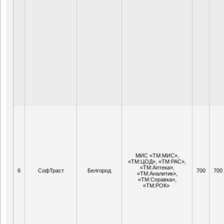
МИС «ТМ:МИС»,
«ТМ:ЦОД», «ТМ:РАС»,
«ТМ:Аптека»,
6
СофТраст
Белгород
700
700
«ТМ:Аналитик»,
«ТМ:Справка»,
«ТМ:РОК»