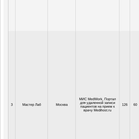
МИС MedWork, Портал
для удаленной записи
3
Мастер Лаб
Москва
126
60
пациентов на прием к
врачу Medihost.ru