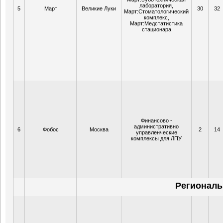
лаборатория,
5
Март
Великие Луки
30
32
Март:Стоматологический
комплекс,
Март:Медстатистика
стационара
Финансово -
административно
6
Фобос
Москва
2
14
управленческие
комплексы для ЛПУ
Региональ