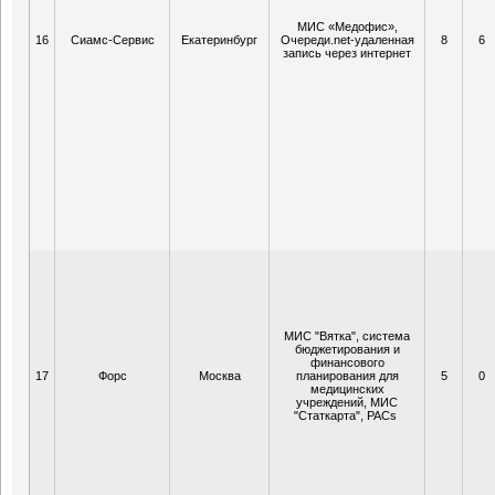
МИС «Медофис»,
16
Сиамс-Сервис
Екатеринбург
Очереди.net-удаленная
8
6
запись через интернет
МИС "Вятка", система
бюджетирования и
финансового
17
Форс
Москва
планирования для
5
0
медицинских
учреждений, МИС
"Статкарта", PACs