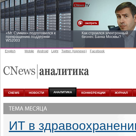
«Mr. Сумкин» подготовился к
Как строился электронный
прекращению поддержки
бизнес Банка Москвы?
WS2003
English
Mobile
Android
Light
Twitter (topnews)
Facebook
Заоблачная оптимизация: как
Рейтинг CNewsInfrastructure 20
Faberlic изменил подход к
приглашаем участвовать
аналитике
АНАЛИТИКА
CNEWS
НОВОСТИ
КОНФЕРЕНЦИИ
ЖУРНАЛ
ИТ в здравоохранени