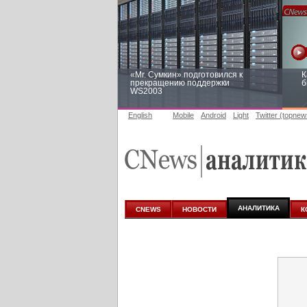
«Mr. Сумкин» подготовился к
К
прекращению поддержки
б
WS2003
English
Mobile
Android
Light
Twitter (topnew
Заоблачная оптимизация: как
Р
Faberlic изменил подход к
п
аналитике
АНАЛИТИКА
CNEWS
НОВОСТИ
К