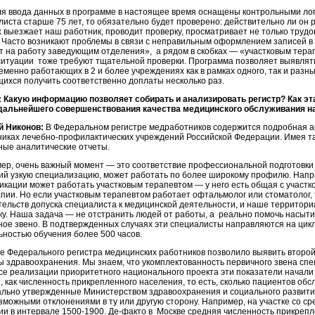
ля ввода данных в программе в настоящее время оснащены контрольными ло
листа старше 75 лет, то обязательно будет проверено: действительно ли он 
 выезжает наш работник, проводит проверку, просматривает не только трудов
. Часто возникают проблемы в связи с неправильным оформлением записей в 
т на работу заведующим отделения», а рядом в скобках — «участковым тера
ситуации тоже требуют тщательной проверки. Программа позволяет выявлят
еменно работающих в 2 и более учреждениях как в рамках одного, так и разн
ихся получить соответственно доплаты несколько раз.
 Какую информацию позволяет собирать и анализировать регистр? Как э
дальнейшего совершенствования качества медицинского обслуживания н
й Никонов:
В Федеральном регистре медработников содержится подробная а
никах лечебно-профилактических учреждений Российской Федерации. Имея 
ные аналитические отчеты.
ер, очень важный момент — это соответствие профессиональной подготовки 
й узкую специализацию, может работать по более широкому профилю. Напр
икации может работать участковым
терапевтом — у него есть
общая с участк
апии. Но если участковым терапевтом работает офтальмолог или стоматолог,
тельств допуска специалиста к медицинской деятельности, и наше территор
ку. Наша задача — не отстранить людей от работы, а реально помочь насы
ное звено. В подтвержденных случаях эти специалисты направляются на цик
ьностью обучения более 500 часов.
е Федерального регистра медицинских работников позволило выявить второй
ы здравоохранения. Мы знаем, что укомплектованность первичного звена спец
се реализации приоритетного национального проекта эти показатели начали 
, как численность прикрепленного населения, то есть, сколько пациентов об
льно утвержденные Министерством здравоохранения и социального развития
озможными отклонениями в ту или другую сторону. Например, на участке со с
ии в интервале 1500-1900. Де-факто в Москве средняя численность прикрепл