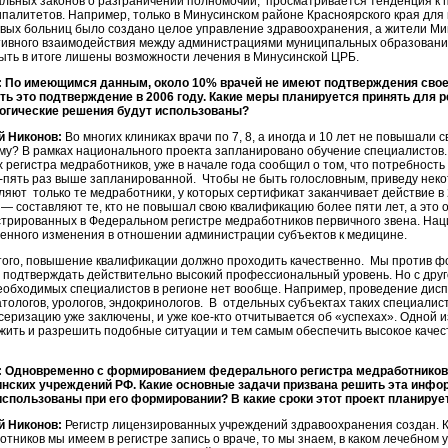
льных законов о разграничении полномочий, просматривается тенденция к
палитетов. Например, только в Минусинском районе Красноярского края для
овых больниц было создано целое управление здравоохранения, а жители Мин
ивного взаимодействия между администрациями муниципальных образований 
быть в итоге лишены возможности лечения в Минусинской ЦРБ.
 По имеющимся данным, около 10% врачей не имеют подтверждения свое
ть это подтверждение в 2006 году. Какие меры планируется принять для 
огические решения будут использованы?
й Никонов:
Во многих клиниках врачи по 7, 8, а иногда и 10 лет не повышали 
му? В рамках национального проекта запланировано обучение специалистов.
 регистра медработников, уже в начале года сообщил о том, что потребност
-пять раз выше запланированной. Чтобы не быть голословным, приведу нек
ляют только те медработники, у которых сертификат заканчивает действие в 
— составляют те, кто не повышал свою квалификацию более пяти лет, а это о
стрированных в Федеральном регистре медработников первичного звена. Нац
ренного изменения в отношении администрации субъектов к медицине.
того, повышение квалификации должно проходить качественно. Мы против ф
 подтверждать действительно высокий профессиональный уровень. Но с друго
необходимых специалистов в регионе нет вообще. Например, проведение дис
тологов, урологов, эндокринологов. В отдельных субъектах таких специалис
серизацию уже заключены, и уже кое-кто отчитывается об «успехах». Одной 
жить и разрешить подобные ситуации и тем самым обеспечить высокое каче
 Одновременно с формированием федерального регистра медработников 
нских учреждений РФ. Какие основные задачи призвана решить эта инфо
использованы при его формировании? В какие сроки этот проект планируе
й Никонов:
Регистр лицензированных учреждений здравоохранения создан. К
отников мы имеем в регистре запись о враче, то мы знаем, в каком лечебном