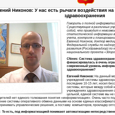
ений Никонов: У нас есть рычаги воздействия н
здравоохранения
Говорить о полной информатиз
Существующие в различных учр
собой, что приводит к невозмо
статистической информации в 
учета, контроля и планировани
Евгений Никонов, доктор медиц
Федеральной службы по надзору
развития (Росздравнадзор) по
национального проекта «Здоро
CNews: Система здравоохране
финансировалась в очень огра
современный уровень информ
здравоохранения?
Евгений Никонов:
На данный мо
учреждений системы здравоохра
последние 10-15 лет, носил бе
системы, которые между собой 
учреждениях здравоохранения о
цельной, единой системе мы не 
дителей нет единого толкования понятия «информатизация». Очень часто п
ение системы оперативного обмена данными на основе единых классификато
принимать управленческие решения, а поставку компьютеров, прокладку опт
 То есть, под информатизацией понимают автоматизацию непосредственн