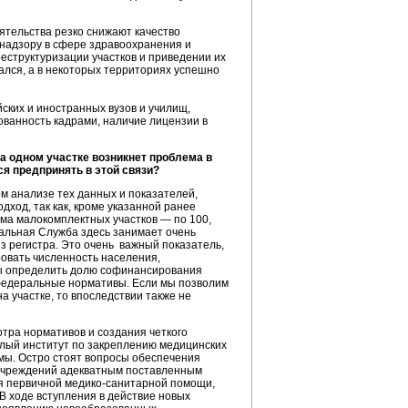
ятельства резко снижают качество
 надзору в сфере здравоохранения и
еструктуризации участков и приведении их
ался, а в некоторых территориях успешно
ских и иностранных вузов и училищ,
ованность кадрами, наличие лицензии в
а одном участке возникнет проблема в
ся предпринять в этой связи?
м анализе тех данных и показателей,
ход, так как, кроме указанной ранее
ма малокомплектных участков — по 100,
еральная Служба здесь занимает очень
 регистра. Это очень важный показатель,
овать численность населения,
обы определить долю софинансирования
 федеральные нормативы. Если мы позволим
 участке, то впоследствии также не
тра нормативов и создания четкого
елый институт по закреплению медицинских
емы. Остро стоят вопросы обеспечения
 учреждений адекватным поставленным
ия первичной медико-санитарной помощи,
 ходе вступления в действие новых