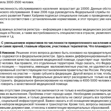
ляла 3000-3500 человек.
 численность обслуживаемого населения возрастает до 10000. Данные обсто
нского обслуживания. В мае 2006 года руководитель Федеральной службы по
ьного развития Рамил Хабриев подписал специальное письмо о проведении р
ности в соответствие с установленными нормативами, и этот процесс уже нач
ен.
д важных аспектов регистра – информация о выпускниках медицинских россий
ющих в России, а также востребованность специалистов в отрасли, укомплект
нии и т.д.
:
С уменьшением нормативов по численности прикрепленного населения н
и самих врачей, главным образом, участковых терапевтов. Что планирует
й Никонов:
Решение этого вопроса должно быть основано на предварительно
е содержатся в федеральном регистре. Здесь важен дифференцированный под
ы снижения качества оказания медицинской помощи, существует еще пробле
0 человек. Как правило, это отдаленные территории. Надо сказать, что Фед
ю позицию — терапевты, имеющие малокомплектные участки, не удаляются из
ированный соответствующим постановлением правительства России. Регулир
пленного на участке — право субъекта федерации. Другой вопрос в том, чт
том своих нормативов. Федеральные деньги могут расходоваться только на
странить федеральное финансирование на нормативы в 4000-5000 человек на
 говорить о качественной медицинской помощи.
ма отсутствия специалистов заключается не только в необходимости пересмо
зма их выполнения. Проблема стоит гораздо шире. Необходимо развивать ц
 в первичном звене, и только денежные выплаты не смогут решить все пробл
, социальной инфраструктурой. Важно сказать и об оснащении медицинских
м набором медицинской техники и транспортом. Кроме того, вопросы оказан
ивными документами, отнесены к компетенции муниципальных образований. В