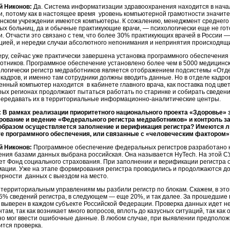
й Никонов:
Да. Система информатизации здравоохранения находится в начал
и, потому как в настоящее время уровень компьютерной грамотности значите
нском учреждении имеются компьютеры. К сожалению, менеджмент среднего
ых больниц, да и обычные практикующие врачи, — психологически еще не гот
и. Отчасти это связано с тем, что более 30% практикующих врачей в России 
цией, и нередки случаи абсолютного непонимания и непринятия происходящи
еру, сейчас уже практически завершена установка программного обеспечения
отников. Программное обеспечение установлено более чем в 5000 медицинск
логически регистр медработников является отображением подсистемы «Отдел
 кадров, и именно там сотрудники должны вводить данные. Но в отделе кадро
нный компьютер находится в кабинете главного врача, как поставка под цвет
рых регионах продолжают пытаться работать по старинке и собирать сведени
передавать их в территориальные информационно-аналитические центры.
:
В рамках реализации приоритетного национального проекта «Здоровье»
ование и ведение «Федерального регистра медработников» и контроль 
образом осуществляется заполнение и верификация регистра? Имеются ли
те программного обеспечения, или связанные с «человеческим фактором
й Никонов:
Программное обеспечение федеральных регистров разработано н
ения базами данных выбрана российская. Она называется HyTech. На этой С
ет Фонд социального страхования. При заполнении и верификации регистра 
ации. Уже на этапе формирования регистра проводились и продолжаются до
ерности данных с выездом на место.
территориальным управлениям мы разбили регистр по блокам. Скажем, в это
15% сведений регистра, в следующем — еще 20%, и так далее. За прошедшие п
 выверен в каждом субъекте Российской Федерации. Проверка данных идет не 
там, так как возникает много вопросов, вплоть до казусных ситуаций, так ка
но мог ввести ошибочные данные. В любом случае, при выявлении предполо
ится проверка.