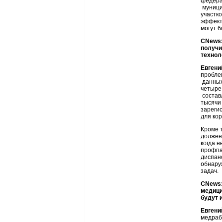
федера
муници
участк
эффект
могут 
CNews:
получи
технол
Евгени
пробле
данных
четыре
состав
тысячи 
зареги
для ко
Кроме 
должен
когда 
профпа
диспан
обнару
задач.
CNews:
медици
будут 
Евгени
медраб