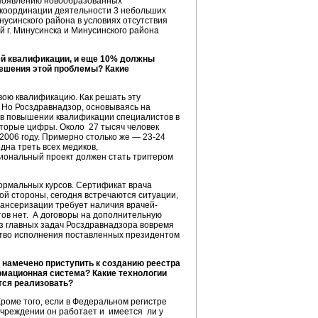
 появлению новообразованных
 координации деятельности 3 небольших
усинского района в условиях отсутствия
г. Минусинска и Минусинского района
й квалификации, и еще 10% должны
решения этой проблемы? Какие
свою квалификацию. Как решать эту
 Но Росздравнадзор, основываясь на
ь в повышении квалификации специалистов в
оторые цифры. Около 27 тысяч человек
2006 году. Примерно столько же — 23-24
дна треть всех медиков,
иональный проект должен стать триггером
ормальных курсов. Сертификат врача
й стороны, сегодня встречаются ситуации,
пансеризации требует наличия врачей-
тов нет. А договоры на дополнительную
из главных задач Росздравнадзора вовремя
ство исполнения поставленных президентом
намечено приступить к созданию реестра
рмационная система? Какие технологии
тся реализовать?
роме того, если в Федеральном регистре
 учреждении он работает и имеется ли у