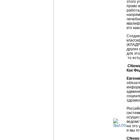
этого 
право 
работа
напряму
лечебн
квалиф
кто как
Создае
класси
(КЛАДР
других
для эт
то ест
CNews
Как Фе
Евгени
обязат
информ
админи
социал
здраво
Россий
систем
осущес
ведомс
на это 
и мы г
CNews: