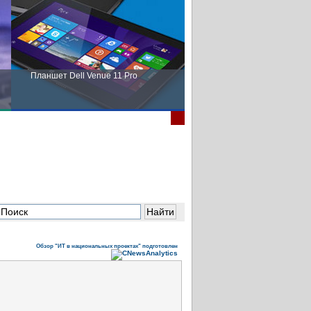
Планшет Dell Venue 11 Pro
Пора выбирать Fujitsu!
Обзор "ИТ в национальных проектах" подготовлен