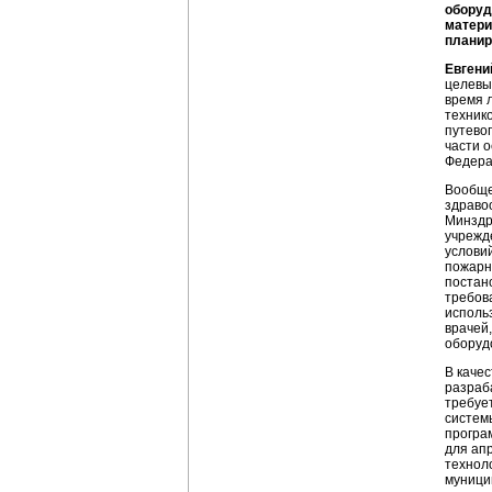
оборуд
матери
планир
Евгени
целевы
время 
технико
путево
части 
Федера
Вообще
здраво
Минздр
учрежд
услови
пожарн
постан
требов
использ
врачей,
оборудо
В каче
разраб
требует
систем
програ
для ап
технол
муници