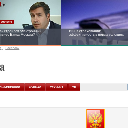
ак строился электронный
ИКТ в страховании:
изнес Банка Москвы?
эффективность в новых условиях
s)
Facebook
ейтинг CNewsInfrastructure 2015:
Информационная безопасность
риглашаем участвовать
бизнеса и госструктур: развитие в
новых условиях
ОНФЕРЕНЦИИ
ЖУРНАЛ
ТЕХНИКА
ТВ