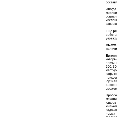
состав
Иногда
медици
социал
числен
заверш
Еще ря
работа
учрежде
CNews
наличи
Евгени
которы
причин
200, 30
жестку
зафикс
прикре
субъек
распро
сможем
Пробле
механи
кадров
жильем
задача
нормат