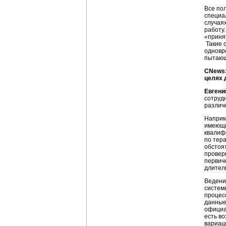
Все по
специа
случаях
работу
«приня
Такие 
одновр
пытающ
CNews:
целях 
Евгени
сотруд
различ
Наприм
имеющи
квалиф
по тер
обстоя
провер
первич
длител
Ведени
систем
процес
данные
официа
есть в
вариац