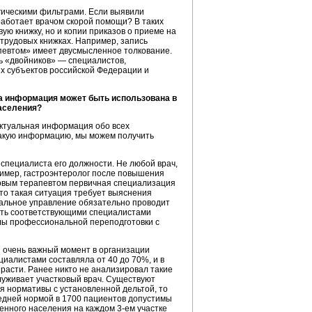
гическими фильтрами. Если выявили
работает врачом скорой помощи? В таких
ую книжку, но и копии приказов о приеме на
трудовых книжках. Например, запись
певтом» имеет двусмысленное толкование.
ь «двойников» — специалистов,
ых субъектов российской Федерации и
та информация может быть использована в
аселения?
ктуальная информация обо всех
такую информацию, мы можем получить
специалиста его должности. Не любой врач,
имер, гастроэнтеролог после повышения
овым терапевтом первичная специализация
 то такая ситуация требует выяснения
иальное управление обязательно проводит
тить соответствующими специалистами
лы профессиональной переподготовки с
 очень важный момент в организации
иалистами составляла от 40 до 70%, и в
расти. Ранее никто не анализировал такие
служивает участковый врач. Существуют
 нормативы с установленной дельтой, то
редней нормой в 1700 пациентов допустимы
енного населения на каждом 3-ем участке