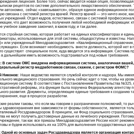
учреждения лицензия. Более того, сейчас вводится новая опция, позволяющая
выписки рецептов по системе дополнительного лекарственного обеспечения. 
ли автономно, сейчас «завязываются», образуя единое информационное по
ю связана с системой регистра врачей. Регистр врачей — это ничто иное, ка
ых учреждений. Отдел кадров, естественно, связан с системой профессиона
икации, что дает возможность получения любой необходимой информации: к
ое учебное заведение закончил, в каком году, и так далее.
тся стройная система, которая работает на единых классификаторах и едины
фикаторы, использованные для этой системы, общедоступны и известны. На
)» или учрежденный Минздравсоцразвития «Квалификационный справочник д
 служащих». Если возникает необходимость внести должность, которой нет в
ого существует специальное поле, куда вводится эта информация. Система 
ь в дальнейшем иметь возможность подстраиваться под новые требования.
: В системе ОМС внедрена информационная система, аналогичная вашей
деральный регистр медработников связан, скажем, с регистром ФОМС?
й Никонов:
Наше ведомство является службой контроля и надзора. Мы имее
ельного медицинского страхования. Но речь сейчас идет о том, чтобы на ур
ационную систему. В соответствии с Постановлением Правительства №325, 
стративной реформы, эта функция была поручена Федеральному агентству п
ьного развития. Документы, определяющие единые требования к созданию т
охранения, еще в процессе разработки.
ские реалии таковы, что если мы говорим о разграничении полномочий, то ры
ы здравоохранения вне зависимости от формы собственности, является тол
твляемый Росздравнадзором. В принципе, ни Фонд социального страхования,
тва не могут получить достоверные данные из лечебного учреждения. Потому 
учреждение, так как все приказы Минздравсоцразвития России носят рекоменд
отовы и будем использовать их на 100% для выполнения государственных цел
 Одной из основных задач Росздравнадзора является организация контро