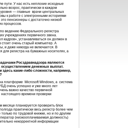
е пути. У нас есть неплохие исходные
льно возрос, практически в каждом
 уровня — главные врачи центральных
овы к работе с электронными историями
— это пенсионеры с достаточно низкой
х процессов.
 по ведению Федерального регистра
их учреждениях первичного звена.
 кадров», устанавливаться он должен в
в стоит очень старый компьютер. А
ы, и даже никогда не включается. В
я для регистра на бумажных носителях, а
 задачами Росздравнадзора являются
за осуществлением денежных выплат.
 здесь какие-либо сложности, например,
»?
а платформе Microsoft Windows, а система
УБД очень успешно и уже много лет
очень важно качество первичной
 настоящего времени проверки
м месяце планируется проверить блок
олгода практически весь регистр более чем
только по трудовой книжке, но и по другим
к оператор (низкооплачиваемая должность)
жительно некорректной информации