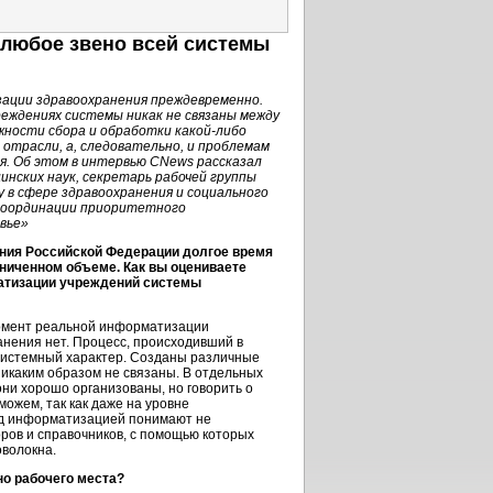
а любое звено всей системы
ации здравоохранения преждевременно.
еждениях системы никак не связаны между
жности сбора и обработки какой-либо
отрасли, а, следовательно, и проблемам
я. Об этом в интервью CNews рассказал
инских наук, секретарь рабочей группы
 в сфере здравоохранения и социального
 координации приоритетного
вье»
ния Российской Федерации долгое время
ниченном объеме. Как вы оцениваете
атизации учреждений системы
мент реальной информатизации
нения нет. Процесс, происходивший в
ссистемный характер. Созданы различные
никаким образом не связаны. В отдельных
ни хорошо организованы, но говорить о
можем, так как даже на уровне
од информатизацией понимают не
ров и справочников, с помощью которых
оволокна.
о рабочего места?