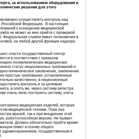
орта, за использованием оборудования и
хнические решения для этого
евозможно осуществлять контроль над
а Российской Федерации. В настоящее
ебований к оснащению медицинской
лужба не может ко мне прийти с проверкой
ля. Федеральная служба имеет полномочия в
нсовой, ни любой другой функции надзора
шанс спасти государственный сектор
яется в соответствии с приказом
онарно-поликлинических медицинских
приняло статус лицензионных требований и
тарно-гигиеническое заключение, заключение
чно простые требования, установленные
ительно качественно, в лицензионные
уществлять контроль и за целевым
кта, и опять же, через систему регистра
ве очень легко построить систему, учета
ониторинга медицинских изделий, которая
том медицинской техники. Пока она
гистра врачей, так и при внедрении этой
ую, работоспособную версию. Не бывает
зователи. Должно обязательно пройти время
 концов ляжет в основу общего
ия здравоохранением, государственным и
.