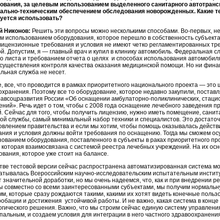
ования, за целевым использованием выделенного санитарного автотрансп
ально-техническим обеспечением обследования новорожденных. Какие те
уется использовать?
й Никонов:
Решить эти вопросы можно несколькими способами. Во-первых, н
м использованием оборудования, которое перешло в собственность субъект
лицензионные требования и условия не имеют четко регламентированных тр
й. Допустим, я — главный врач и купил в клинику автомобиль. Федеральная с
го листа и требованием отчета о целях и способах использования автомоби
осуществления контроля качества оказания медицинской помощи. Но ни фина
льная служба не несет.
, все, что проводится в рамках приоритетного национального проекта — это 
охранения. Поэтому все то оборудование, которое недавно закупили, поставл
авсоцразвития России «Об оснащении амбулаторно-поликлинических, стаци
ений». Речь идет о том, чтобы с 2008 года оснащение лечебного заведения 
й. Сейчас для того, чтобы получить лицензию, нужно иметь помещение, сани
ой службы, самый минимальный набор техники и специалистов. Это достато
овлением правительства и если мы хотим, чтобы помощь оказывалась действ
ания и условия должны войти требования по оснащению. Тогда мы сможем ос
ованием оборудования, поставленного в субъекты в раках приоритетного прое
 которая взаимосвязана с системой реестра лечебных учреждений. На их осно
вания, которое уже стоит на балансе.
стве тестовой версии сейчас распространена автоматизированная система м
атывалась Всероссийским научно-исследовательским испытательным институ
 значительной доработки, но мы очень надеемся, что, как и при внедрении ре
ы совместно со всеми заинтересованными субъектами, мы получим нормальн
мм, которые сразу рождаются такими, какими их хотят видеть конечные поль
робации и достижения устойчивой работы. И не важно, какая система в конце
огического решения. Важно, что мы строим сейчас единую систему управлен
пальным, и создаем условия для интеграции в него частного здравоохранения