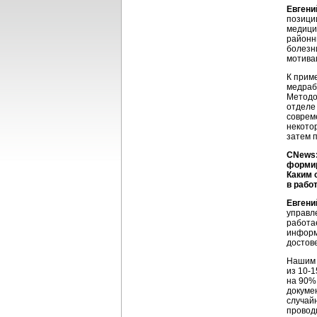
Евгени
позици
медици
районн
болезн
мотива
К прим
медраб
Методо
отделе
совреме
некото
затем 
CNews
формир
Каким 
в рабо
Евгени
управл
работа
информ
достов
Нашим 
из 10-
на 90%
докумен
случай
провод