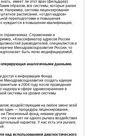
 знать, имеет ли этот врач (фельдшер)
Таким образом, все системы, которые ранее
ле. Например, система лицензирования
к штатное расписание, «отдел кадров»
льной переподготовки и повышения
то нуждается в повышении квалификации,
х справочниках. Справочники и
пример, «Классификатор адресов России
олжностей руководителей, специалистов и
 перечне Минздравсоцразвития России, то
предполагает быть легко модифицируемой,
, оперирующая аналогичными данными.
м доступ к информации Фонда
овне Минздравсоцразвития создать единую
принятым в 2004 году после проведения
о надзору в сфере здравоохранения и
акой системы на уровне системы
чагом, воздействующим на любое звено всей
ько один — процедура лицензирования,
 ни Пенсионный фонд, никакие другие
что у них нет ни одного рычага воздействия
ательный характер. У нас есть эти рычаги,
ей.
ля над использованием диагностического