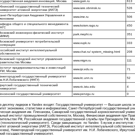
осударственная академия инноваций, Москва
www.gain.ru
613
бнинский государственный технический
www.iate.obninsk.ru
526
ниверситет атомной энергетики (ИАТЭ)
анкт-Петербургская Академия Управления и
www.ime.ru
506
кономики
афедра общего и специального менеджмента
www.koism.rags.ru
450
РАГС
осковский инженерно-физический институт
park.mephi.ru
351
МИФИ)
осковский университет потребительской
www.vupk.ru
333
ооперации
оссийский институт интеллектуальной
www.chat.ru/ system_missing.html
208
обственности
осковский городской институт управления
www.migm.ru
111
равительства Москвы
нститут предпринимательства и инвестиций
www.ipi.edu.ru
71
ПИ, Москва
ижегородский государственный университет
www.itc.unn.ru
52
м.Н.И.Лобачевского (ННГУ)
ркутский государственный технический
www.ric.istu.edu
4
ниверситет
ензенский государственный университет
www.penzgu.ru
0
ю десятку лидеров в Yandex входят: Государственный университет — Высшая школа э
итет экономики, статистики и информатики, Санкт-Петербургский государственный ун
ческая академия им. Плеханова, Самарский государственный аэрокосмический универ
ьный институт промышленной собственности, Москва, Финансовая академия при Прав
вительстве РФ, Российская академия государственной службы при Президенте РФ, Мо
 (технологический университет). Среди замыкающих по Yandex 5 вузов и институтов:
итет атомной энергетики (ИАТЭ), Российский институт интеллектуальной собственнос
сква), Нижегородский государственный университет им. Н.И. Лобачевского, Иркутски
кий государственный университет.