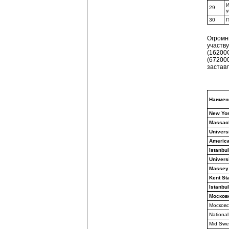
И
29
у
30
П
Огромн
участв
(16200
(672000
застав
Наимен
New Yor
Massach
Univers
America
Istanbul
Univers
Massey 
Kent St
Istanbu
Москов
Московс
National
Mid Swe