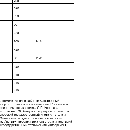
750
<10
550
90
220
100
7-10
<10
50
11-15
<10
<10
<10
<10
кономики, Московский государственный
иверситет экономики и финансов, Российская
ситет имени академика С.П. Королева,
ительстве РФ, Академия народного хозяйства
сковский государственный институт стали и
 Обнинский государственный технический
ти, Институт предпринимательства и инвестиций
й государственный технический университет,