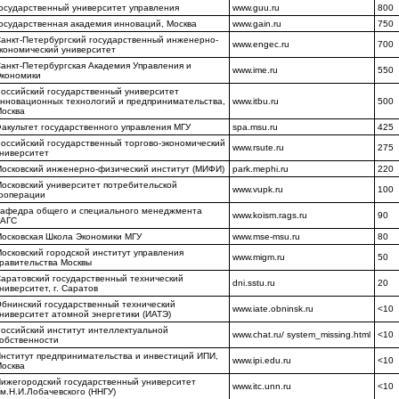
осударственный университет управления
www.guu.ru
800
осударственная академия инноваций, Москва
www.gain.ru
750
анкт-Петербургский государственный инженерно-
www.engec.ru
700
кономический университет
анкт-Петербургская Академия Управления и
www.ime.ru
550
кономики
оссийский государственный университет
нновационных технологий и предприни­мательства,
www.itbu.ru
500
осква
акультет государственного управления МГУ
spa.msu.ru
425
оссийский государственный торгово-экономический
www.rsute.ru
275
ниверситет
осковский инженерно-физический институт (МИФИ)
park.mephi.ru
220
осковский университет потребительской
www.vupk.ru
100
ооперации
афедра общего и специального менеджмента
www.koism.rags.ru
90
РАГС
осковская Школа Экономики МГУ
www.mse-msu.ru
80
осковский городской институт управления
www.migm.ru
50
равительства Москвы
аратовский государственный технический
dni.sstu.ru
20
ниверситет, г. Саратов
бнинский государственный технический
www.iate.obninsk.ru
<10
ниверситет атомной энергетики (ИАТЭ)
оссийский институт интеллектуальной
www.chat.ru/ system_missing.html
<10
обственности
нститут предпринимательства и инвестиций ИПИ,
www.ipi.edu.ru
<10
осква
ижегородский государственный университет
www.itc.unn.ru
<10
м.Н.И.Лобачевского (ННГУ)