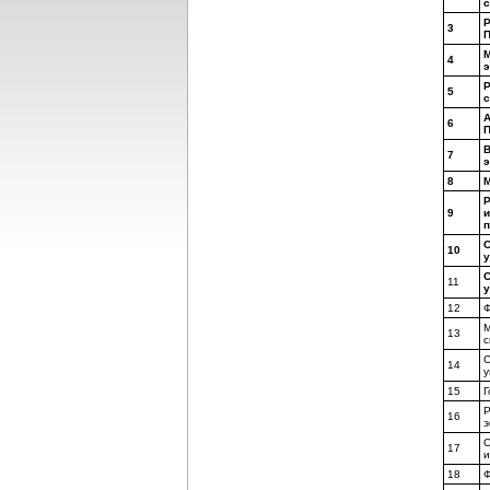
с
Р
3
М
4
э
Р
5
с
А
6
П
В
7
э
8
М
Р
9
и
п
С
10
у
С
11
у
12
Ф
М
13
с
С
14
у
15
Г
Р
16
э
С
17
и
18
Ф