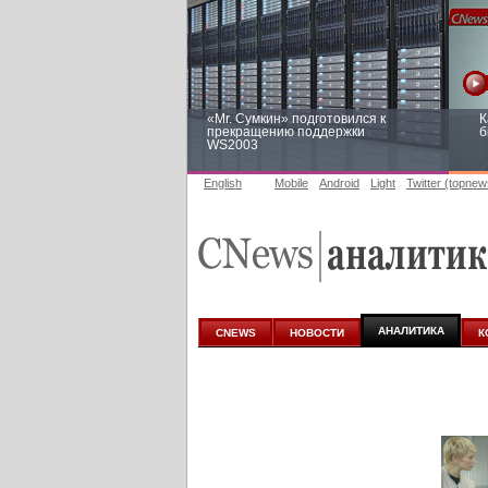
«Mr. Сумкин» подготовился к
К
прекращению поддержки
б
WS2003
English
Mobile
Android
Light
Twitter (topnew
Заоблачная оптимизация: как
Р
Faberlic изменил подход к
п
аналитике
АНАЛИТИКА
CNEWS
НОВОСТИ
К