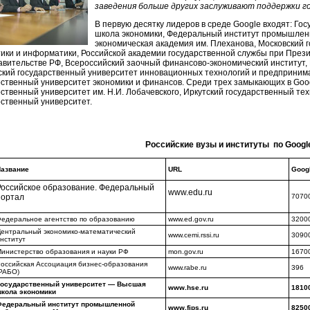
заведения больше других заслуживают поддержки г
В первую десятку лидеров в среде Google входят: Г
школа экономики, Федеральный институт промышленн
экономическая академия им. Плеханова, Московский 
тики и информатики, Российской академии государственной службы при През
авительстве РФ, Всероссийский заочный финансово-экономический институт,
ский государственный университет инновационных технологий и предпринима
рственный университет экономики и финансов. Среди трех замыкающих в Goog
рственный университет им. Н.И. Лобачевского, Иркутский государственный те
рственный университет.
Российские вузы и институты по Googl
азвание
URL
Goog
Российское образование. Федеральный
www.edu.ru
портал
7070
едеральное агентство по образованию
www.ed.gov.ru
3200
ентральный экономико-математический
www.cemi.rssi.ru
3090
нститут
инистерство образования и науки РФ
mon.gov.ru
1670
оссийская Ассоциация бизнес-образования
www.rabe.ru
396
РАБО)
Государственный университет — Высшая
www.hse.ru
1810
кола экономики
Федеральный институт промышленной
www.fips.ru
8250