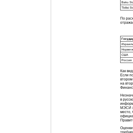
Baku Sta
Tbilisi S
По рас
отража
Госуда
Израил
Норвег
США
Россия
Как ви
Если п
втором
на вто
Финанс
Незнач
в русс
информ
МЭСИ з
место,
официа
Правит
Оценки
требую