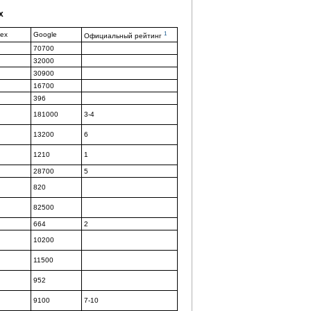
x
1
ex
Google
Официальный рейтинг
70700
32000
30900
16700
396
181000
3-4
13200
6
1210
1
28700
5
820
82500
664
2
10200
11500
952
9100
7-10