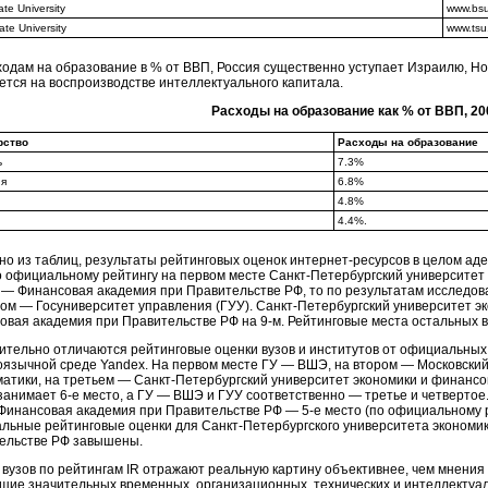
te University
www.bsu
tate University
www.tsu
ходам на образование в % от ВВП, Россия существенно уступает Израилю, Нор
ется на воспроизводстве интеллектуального капитала.
Расходы на образование как % от ВВП, 200
рство
Расходы на образование
ь
7.3%
ия
6.8%
4.8%
4.4%.
дно из таблиц, результаты рейтинговых оценок интернет-ресурсов в целом 
о официальному рейтингу на первом месте Санкт-Петербургский университет 
 — Финансовая академия при Правительстве РФ, то по результатам исследов
ром — Госуниверситет управления (ГУУ). Санкт-Петербургский университет эк
овая академия при Правительстве РФ на 9-м. Рейтинговые места остальных в
ительно отличаются рейтинговые оценки вузов и институтов от официальны
коязычной среде Yandex. На первом месте ГУ — ВШЭ, на втором — Московский 
атики, на третьем — Санкт-Петербургский университет экономики и финансов
анимает 6-е место, а ГУ — ВШЭ и ГУУ соответственно — третье и четвертое
 Финансовая академия при Правительстве РФ — 5-е место (по официальному р
льные рейтинговые оценки для Санкт-Петербургского университета экономи
ельстве РФ завышены.
 вузов по рейтингам IR отражают реальную картину объективнее, чем мнения
щие значительных временных, организационных, технических и интеллектуал