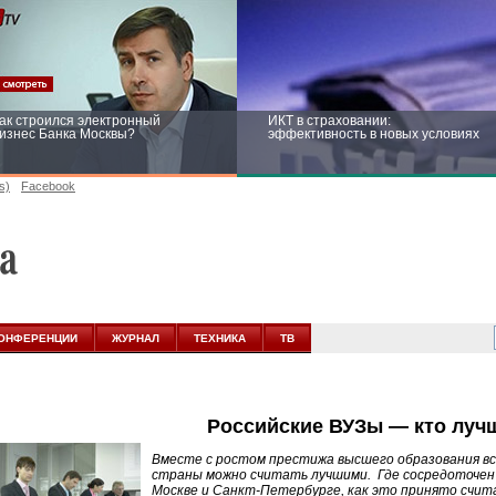
ак строился электронный
ИКТ в страховании:
изнес Банка Москвы?
эффективность в новых условиях
s)
Facebook
ейтинг CNewsInfrastructure 2015:
Информационная безопасность
риглашаем участвовать
бизнеса и госструктур: развитие в
новых условиях
ОНФЕРЕНЦИИ
ЖУРНАЛ
ТЕХНИКА
ТВ
Российские ВУЗы — кто луч
Вместе с ростом престижа высшего образования вс
страны можно считать лучшими. Где сосредоточен
Москве и Санкт-Петербурге, как это принято счита