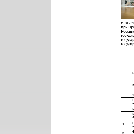
статис
при Пр
Россий
госуда
госуда
госуда
Н
Ф
Ц
и
М
Р
(
1
ш
2