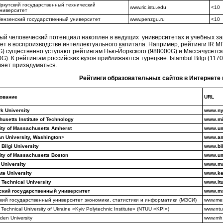
ркутский государственный технический
www.ric.istu.edu
<10
ниверситет
ензенский государственный университет
www.penzgu.ru
<10
ый человеческий потенциал накоплен в ведущих университетах и учебных за
ует в воспроизводстве интеллектуального капитала. Например, рейтинги IR 
G) существенно уступают рейтингам Нью-Йоркского (988000G) и Массачусетск
G). К рейтингам российских вузов приближаются турецкие: Istambul Bilgi (1170
ляет призадуматься.
Рейтинги образовательных сайтов в Интернете 
ование
URL
k University
www.ny
usetts Institute of Technology
www.mi
ity of Massachusetts Amherst
www.um
n University, Washington
>
www.am
 Bilgi University
www.bil
ity of Massachusetts Boston
www.um
University
www.ma
ate University
www.ke
l Technical University
www.itu
ский государственный университет
www.ms
кий государственный университет экономики, статистики и информатики (МЭСИ)
www.mes
 Technical University of Ukraine «Kyiv Polytechnic Institute» (NTUU «KPI»)
www.ntu-
den University
www.mh