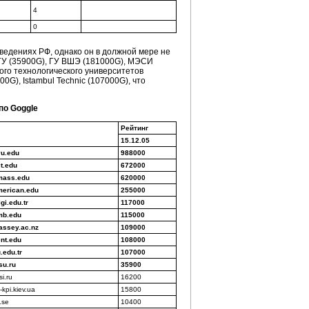
4
0
ведениях РФ, однако он в должной мере не
МГУ (35900G), ГУ ВШЭ (181000G), МЭСИ
ого технологического университетов
00G), Istambul Technic (107000G), что
по Goggle
Рейтинг
15.12.05
u.edu
988000
t.edu
672000
ass.edu
620000
erican.edu
255000
gi.edu.tr
117000
b.edu
115000
ssey.ac.nz
109000
nt.edu
108000
.edu.tr
107000
u.ru
35900
i.ru
16200
kpi.kiev.ua
15800
.se
10400