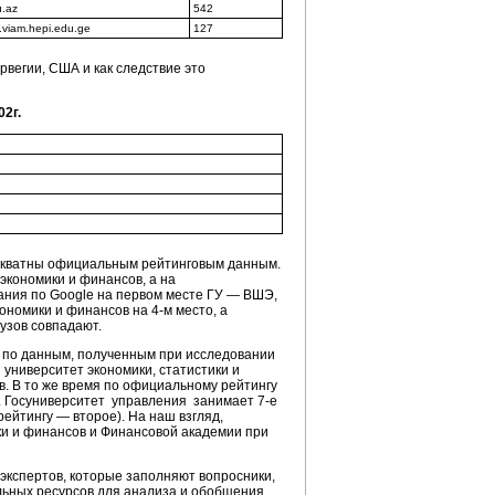
.az
542
.viam.hepi.edu.ge
127
вегии, США и как следствие это
2г.
адекватны официальным рейтинговым данным.
экономики и финансов, а на
ания по Google на первом месте ГУ — ВШЭ,
ономики и финансов на 4-м место, а
узов совпадают.
х по данным, полученным при исследовании
университет экономики, статистики и
. В то же время по официальному рейтингу
. Госуниверситет управления занимает 7-е
ейтингу — второе). На наш взгляд,
ки и финансов и Финансовой академии при
 экспертов, которые заполняют вопросники,
ьных ресурсов для анализа и обобщения.