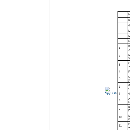
Н
Р
Ф
Ц
М
Р
Г
1
э
М
2
э
С
3
э
4
Р
С
5
у
Ф
6
с
7
Ф
А
8
Р
9
П
М
10
с
В
11
и