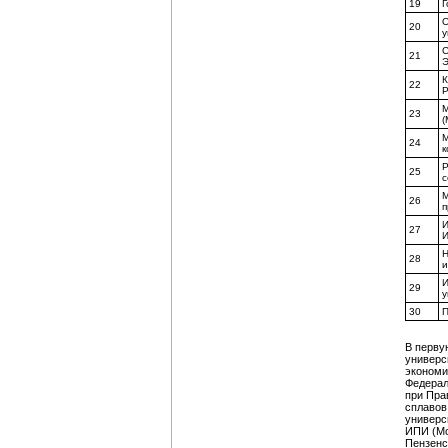
19
Г
О
20
у
С
21
Э
К
22
М
23
(
М
24
к
Р
25
с
М
26
п
И
27
И
Н
28
и
И
29
у
30
П
В перву
универс
экономи
Федерал
при Пра
сплавов
универс
ИПИ (Мо
Пензенс