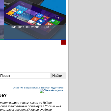
Планшет Dell Venue 11 Pro
Пора выбирать Fujitsu!
Обзор "ИТ в национальных проектах" подготовлен
ше?
тает вопрос о том, какие из ВУЗов
 образовательный потенциал России — в
ть, или в регионах? Какие учебные