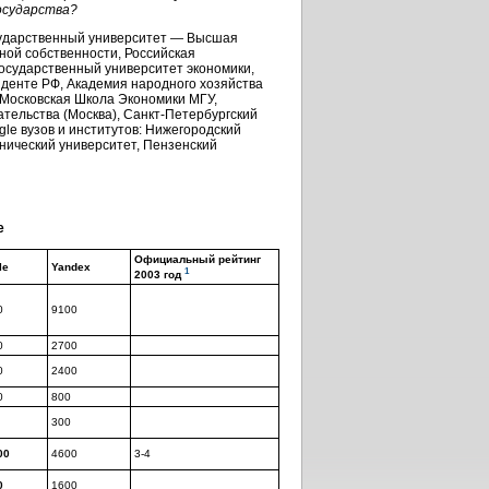
осударства?
осударственный университет — Высшая
ой собственности, Российская
государственный университет экономики,
иденте РФ, Академия народного хозяйства
 Московская Школа Экономики МГУ,
тельства (Москва), Санкт-Петербургский
le вузов и институтов: Нижегородский
хнический университет, Пензенский
e
Официальный рейтинг
le
Yandex
1
2003 год
0
9100
0
2700
0
2400
0
800
300
00
4600
3-4
0
1600