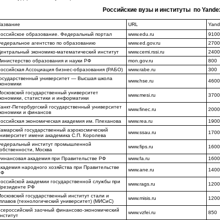
Российские вузы и институты по Yande
азвание
URL
Yand
оссийское образование. Федеральный портал
www.edu.ru
9100
едеральное агентство по образованию
www.ed.gov.ru
2700
ентральный экономико-математический институт
www.cemi.rssi.ru
2400
инистерство образования и науки РФ
mon.gov.ru
800
оссийская Ассоциация бизнес-образования (РАБО)
www.rabe.ru
300
осударственный университет — Высшая школа
www.hse.ru
4600
кономики
осковский государственный университет
www.mesi.ru
3700
кономики, статистики и информатики
анкт-Петербургский государственный университет
www.finec.ru
2000
кономики и финансов
оссийская экономическая академия им. Плеханова
www.rea.ru
1900
амарский государственный аэрокосмический
www.ssau.ru
1700
ниверситет имени академика С.П. Королева
едеральный институт промышленной
www.fips.ru
1600
обственности, Москва
инансовая академия при Правительстве РФ
www.fa.ru
1600
кадемия народного хозяйства при Правительстве
www.ane.ru
1400
РФ
оссийской академии государственной службы при
www.rags.ru
1200
резиденте РФ
осковский государственный институт стали и
www.misis.ru
1200
плавов (технологический университет) (МИСиС)
сероссийский заочный финансово-экономический
www.vzfei.ru
850
нститут