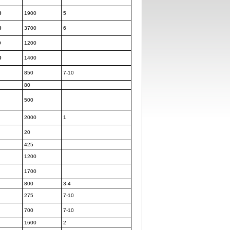
0
1900
5
0
3700
6
0
1200
0
1400
850
7-10
80
500
2000
1
20
425
1200
1700
800
3-4
275
7-10
700
7-10
1600
2