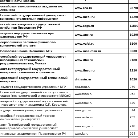
обственности, Москва
оссийская экономическая академия им.
www.rea.ru
2870
Плеханова
осковский государственный университет
www.mesi.ru
1320
кономики, статистики и информатики
оссийская академия государственной
www.rags.ru
1150
лужбы при Президенте РФ
кадемия народного хозяйства при
www.ane.ru
1020
равительстве РФ
сероссийский заочный финансово-
www.vzfei.ru
9100
кономический институт
осковская Школа Экономики МГУ
www.mse-msu.ru
3630
оссийский государственный университет
нновационных технологий и
www.itbu.ru
2180
редпринимательства, Москва
анкт-Петербургский государственный
www.finec.ru
1210
ниверситет экономики и финансов
аратовский государственный технический
dni.sstu.ru
1020
ниверситет
акультет государственного управления МГУ
spa.msu.ru
979
осковский государственный институт стали и
www.misis.ru
952
плавов (технологический университет) (МИСиС)
амарский государственный аэрокосмический
www.ssau.ru
820
ниверситет имени академика С.П. Королева
осударственный университет управления
www.guu.ru
814
оссийский государственный торгово-
www.rsute.ru
753
кономический университет
анкт-Петербургский государственный
www.engec.ru
718
нженерно-экономический университет
инансовая академия при Правительстве РФ
www.fa.ru
664