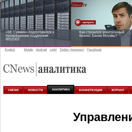
«Mr. Сумкин» подготовился к
Как строился электронный
прекращению поддержки
бизнес Банка Москвы?
WS2003
English
Mobile
Android
Light
Twitter (topnews)
Facebook
Заоблачная оптимизация: как
Рейтинг CNewsInfrastructure 20
Faberlic изменил подход к
приглашаем участвовать
аналитике
АНАЛИТИКА
CNEWS
НОВОСТИ
КОНФЕРЕНЦИИ
ЖУРНАЛ
Управлен