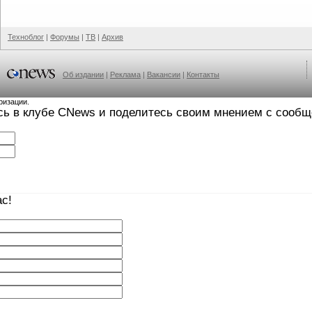
Техноблог
|
Форумы
|
ТВ
|
Архив
Об издании
|
Реклама
|
Вакансии
|
Контакты
ризации.
сь в клубе CNews и поделитесь своим мнением с сооб
с!