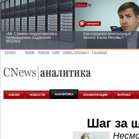
«Mr. Сумкин» подготовился к
Как строился электронный
прекращению поддержки
бизнес Банка Москвы?
WS2003
English
Mobile
Android
Light
Twitter (topnews)
Facebook
Заоблачная оптимизация: как
Рейтинг CNewsInfrastructure 20
Faberlic изменил подход к
приглашаем участвовать
аналитике
АНАЛИТИКА
CNEWS
НОВОСТИ
КОНФЕРЕНЦИИ
ЖУРНАЛ
Шаг за 
Несмо