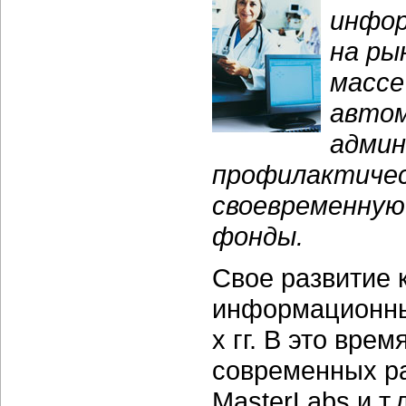
инфо
на ры
массе
авто
админ
профилактичес
своевременную
фонды.
Свое развитие
информационны
х гг. В это вре
современных р
MasterLabs и т.