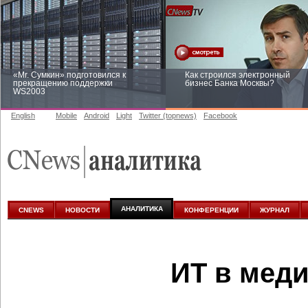
«Mr. Сумкин» подготовился к
Как строился электронный
прекращению поддержки
бизнес Банка Москвы?
WS2003
English
Mobile
Android
Light
Twitter (topnews)
Facebook
Заоблачная оптимизация: как
Рейтинг CNewsInfrastructure 20
Faberlic изменил подход к
приглашаем участвовать
аналитике
АНАЛИТИКА
CNEWS
НОВОСТИ
КОНФЕРЕНЦИИ
ЖУРНАЛ
ИТ в меди