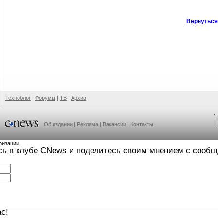
Вернуться
Техноблог
|
Форумы
|
ТВ
|
Архив
Об издании
|
Реклама
|
Вакансии
|
Контакты
ризации.
сь в клубе CNews и поделитесь своим мнением с сооб
с!