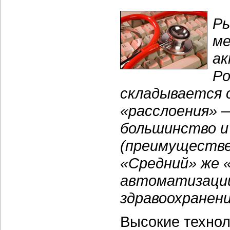
Ры
ме
ак
Ро
складывается 
«расслоения» 
большинство и
(преимуществе
«Средний» же «
автоматизации
здравоохранени
Высокие технол