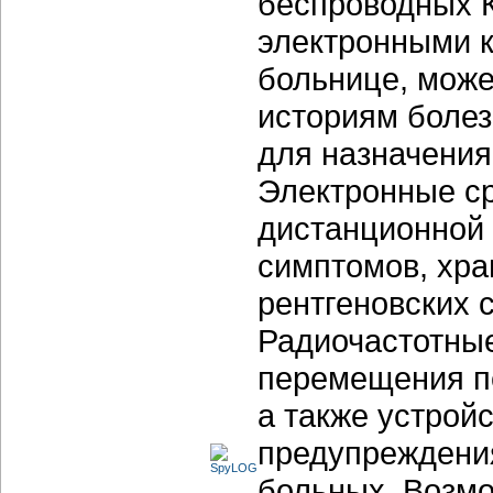
беспроводных 
электронными к
больнице, може
историям боле
для назначения
Электронные ср
дистанционной 
симптомов, хра
рентгеновских 
Радиочастотные
перемещения пе
а также устрой
предупреждения
больных. Возм