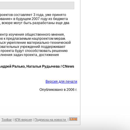
оектов составляет 3 года, уже принято
вание» в будущем 2007 году из бюджета
, вскоре могут быть разработаны еще два
центр изучения общественного мнения,
ию к предлагаемым нацпроектом мерам.
ться укрепление материально-технической
зовательных учреждений поддерживают
и проекта будут способствовать решению
олнения задач проекта, достижения
Андрей Ралько, Наталья Рудычева /
CNews
Версия для печати
Опубликовано в 2006 г.
Toolbar
|
КПК-версия
|
Подписка на новости
|