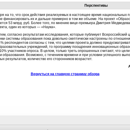
Перспективы
ря на то, что срок действия реализуемых в настоящее время национальных пр
е финансировать их и дальше примерно в том же объеме. На проект «Образо
ется 53 млрд. руб. Более того, по мнению вице-премьера Дмитрия Медведева
екта, один из которых — «Наука».
тем, согласно результатам исследования, которые публикует Всероссийский 
ики системы образования пока довольно скептически настроены по отношен
4% респондентов согласны с тем, что целями проекта должно предусматрива
бразовательных учреждений, то программу поощрения инновационных обра
 10% участников опроса. В целом, только треть опрошенных считают, что цел
м образования. Возможно, с течением времени и при условии успешного вып
х результатов, количество его сторонников возрастет.
Вернуться на главную страницу обзора