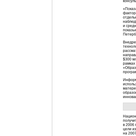
консул
«Показ
фактор
отдель
наблюд
и сред
показыв
Петербу
Внедре
технол
рассма
направ
$300 м
рамках
«Образ
програ
Информ
исполь
матери
образо
иннова
Национ
получи
в 2006
цели и
на 2007