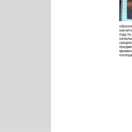
образо
насчиты
году п
началь
средни
предме
времен
посеща