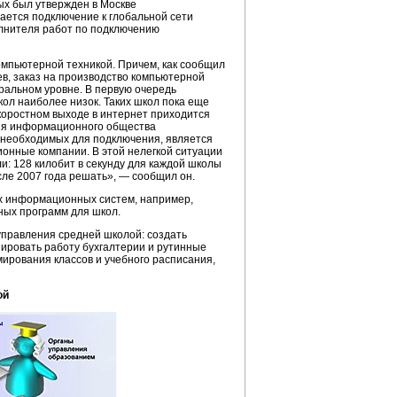
ых был утвержден в Москве
ается подключение к глобальной сети
олнителя работ по подключению
омпьютерной техникой. Причем, как сообщил
, заказ на производство компьютерной
ральном уровне. В первую очередь
ол наиболее низок. Таких школ пока еще
скоростном выходе в интернет приходится
ния информационного общества
 необходимых для подключения, является
ионные компании. В этой нелегкой ситуации
: 128 килобит в секунду для каждой школы
сле 2007 года решать», — сообщил он.
 информационных систем, например,
ных программ для школ.
правления средней школой: создать
зировать работу бухгалтерии и рутинные
ирования классов и учебного расписания,
ой