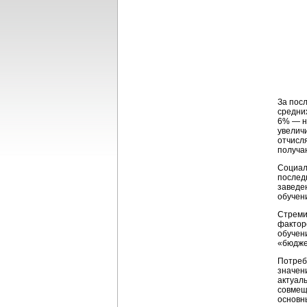
За пос
средни
6% — н
увелич
отчисл
получа
Социал
послед
заведе
обучен
Стреми
фактор
обучени
«бюджет
Потреб
значени
актуал
совмещ
основн