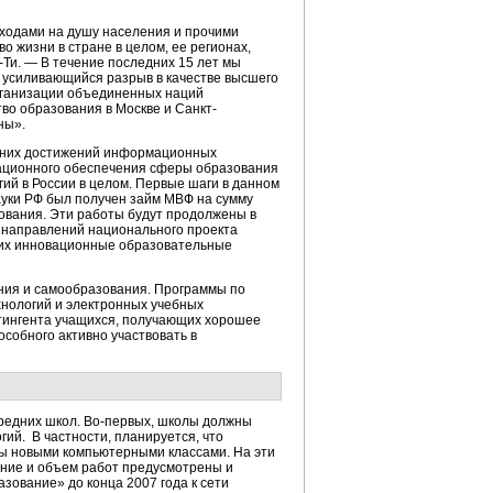
оходами на душу населения и прочими
 жизни в стране в целом, ее регионах,
-Ти. — В течение последних 15 лет мы
 усиливающийся разрыв в качестве высшего
Организации объединенных наций
тво образования в Москве и Санкт-
ны».
едних достижений информационных
мационного обеспечения сферы образования
ий в России в целом. Первые шаги в данном
ауки РФ был получен займ МВФ на сумму
зования. Эти работы будут продолжены в
з направлений национального проекта
их инновационные образовательные
ния и самообразования. Программы по
нологий и электронных учебных
тингента учащихся, получающих хорошее
собного активно участвовать в
едних школ. Во-первых, школы должны
ий. В частности, планируется, что
ены новыми компьютерными классами. На эти
ание и объем работ предусмотрены и
зование» до конца 2007 года к сети