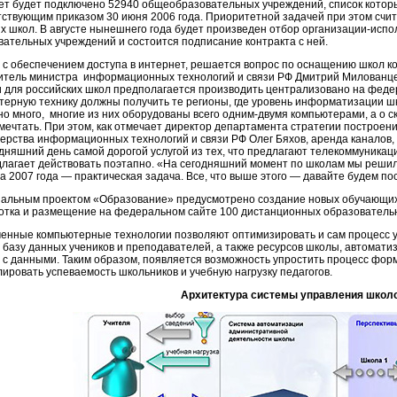
ет будет подключено 52940 общеобразовательных учреждений, список котор
тствующим приказом 30 июня 2006 года. Приоритетной задачей при этом счит
их школ. В августе нынешнего года будет произведен отбор организации-исп
вательных учреждений и состоится подписание контракта с ней.
 с обеспечением доступа в интернет, решается вопрос по оснащению школ к
итель министра информационных технологий и связи РФ Дмитрий Милованцев
и для российских школ предполагается производить централизовано на феде
терную технику должны получить те регионы, где уровень информатизации шк
но много, многие из них оборудованы всего одним-двумя компьютерами, а о 
 мечтать. При этом, как отмечает директор департамента стратегии построе
ерства информационных технологий и связи РФ Олег Бяхов, аренда каналов,
одняшний день самой дорогой услугой из тех, что предлагают телекоммуникац
длагает действовать поэтапно. «На сегодняшний момент по школам мы решили
а 2007 года — практическая задача. Все, что выше этого — давайте будем по
альным проектом «Образование» предусмотрено создание новых обучающих
отка и размещение на федеральном сайте 100 дистанционных образователь
енные компьютерные технологии позволяют оптимизировать и сам процесс у
 базу данных учеников и преподавателей, а также ресурсов школы, автомати
 с данными. Таким образом, появляется возможность упростить процесс форм
лировать успеваемость школьников и учебную нагрузку педагогов.
Архитектура системы управления школ