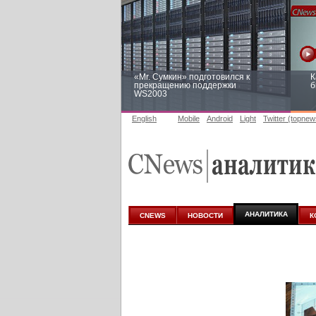
«Mr. Сумкин» подготовился к
К
прекращению поддержки
б
WS2003
English
Mobile
Android
Light
Twitter (topnew
Заоблачная оптимизация: как
Р
Faberlic изменил подход к
п
аналитике
АНАЛИТИКА
CNEWS
НОВОСТИ
К