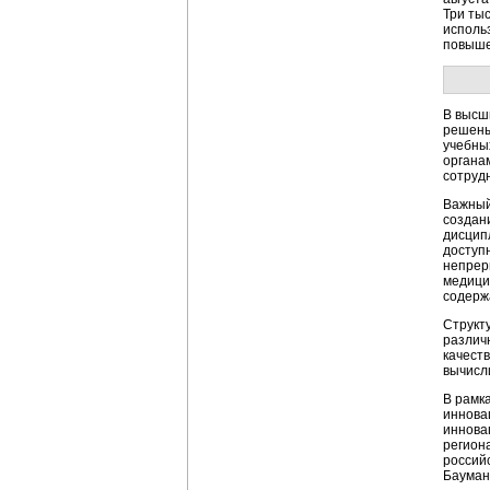
Три ты
исполь
повыше
В высш
решены
учебны
органа
сотруд
Важный
создан
дисцип
доступн
непрер
медици
содерж
Структ
различ
качест
вычисл
В рамк
иннова
иннова
регион
россий
Баумана