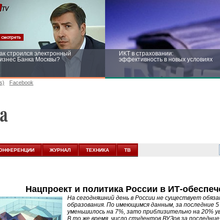
ак строился электронный
ИКТ в страховании:
изнес Банка Москвы?
эффективность в новых условиях
s)
Facebook
ейтинг CNewsInfrastructure 2015:
Информационная безопасность
риглашаем участвовать
бизнеса и госструктур: развитие в
новых условиях
ОНФЕРЕНЦИИ
ЖУРНАЛ
ТЕХНИКА
ТВ
Нацпроект и политика России в ИТ-обеспе
На сегодняшний день в России не существует обяз
образования. По имеющимся данным, за последние 
уменьшилось на 7%, зато приблизительно на 20% ув
В то же время, число студентов ВУЗов за последние 