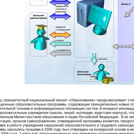
ц, приоритетный национальный проект «Образование» предусматривает сти
ционные образовательные программы, содержащие принципиально новые по
ительной техники и информационных обучающих систем. В конкурсе инновац
разовательные учреждения (школы, лицей, колледжи, кадетские корпуса), о
ленным Министерством образования и науки Российской Федерации. В их чи
итации, органов самоуправления, утвержденной программы развития, предост
твие в работе учреждения нарушений образовательного и трудового законод
ммы оказались лучшими в 2006 году, был утвержден на конкурсной основе в и
а 2006 года, 3 млрд руб, предназначенные для денежного поощрения инновац