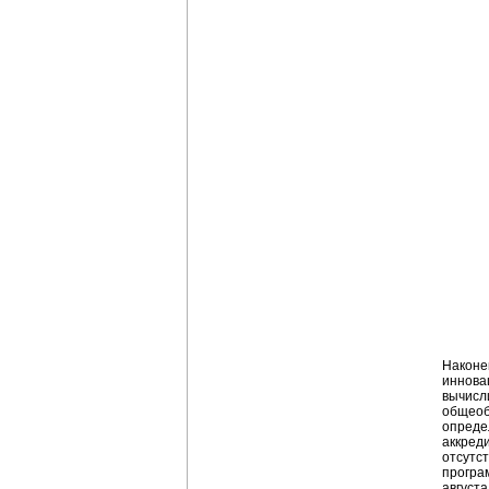
Наконе
иннова
вычисл
общеоб
опреде
аккред
отсутс
програ
август