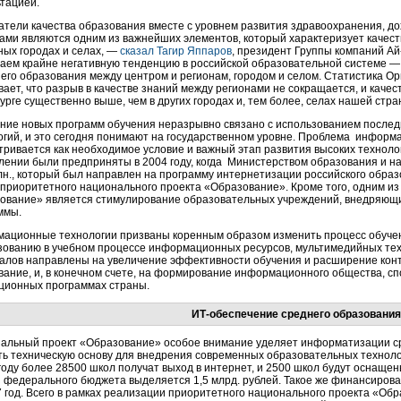
ьтацией.
атели качества образования вместе с уровнем развития здравоохранения, д
ами являются одним из важнейших элементов, который характеризует качество
ных городах и селах, —
сказал Тагир Яппаров
, президент Группы компаний Ай
аем крайне негативную тенденцию в российской образовательной системе —
него образования между центром и регионам, городом и селом. Статистика 
ает, что разрыв в качестве знаний между регионами не сокращается, и качес
рге существенно выше, чем в других городах и, тем более, селах нашей стра
ние новых программ обучения неразрывно связано с использованием посл
огий, и это сегодня понимают на государственном уровне. Проблема инфор
тривается как необходимое условие и важный этап развития высоких технолог
лении были предприняты в 2004 году, когда Министерством образования и н
лн., который был направлен на программу интернетизации российского обра
 приоритетного национального проекта «Образование». Кроме того, одним и
ование» является стимулирование образовательных учреждений, внедряющ
ммы.
ационные технологии призваны коренным образом изменить процесс обуче
зованию в учебном процессе информационных ресурсов, мультимедийных тех
алов направлены на увеличение эффективности обучения и расширение кон
вание, и, в конечном счете, на формирование информационного общества, спо
ционных программах страны.
ИТ-обеспечение среднего образования
альный проект «Образование» особое внимание уделяет информатизации ср
ть техническую основу для внедрения современных образовательных технолог
 году более 28500 школ получат выход в интернет, и 2500 школ будут оснащ
з федерального бюджета выделяется 1,5 млрд. рублей. Такое же финансиров
 год. Всего в рамках реализации приоритетного национального проекта «Обра