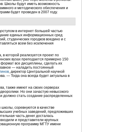
ов. Школы будут иметь возможность
аммного и методического обеспечения и
амм будет проведен в 2007 году.
оступом в интернет большей частью
здание единых информационных сред
, студенческих городков воедино и с
тавляться всем без исключения
, в которой реализуется проект по
инских вузах преподается примерно 150
 формат все дисциплины, сделать их
 главное — наладить постоянный
гинов
, директор Центральной научной
. — Тогда она всегда будет актуальна в
а, также имеют на своих серверах
деоролики. Но они зачастую невысокого
ти должно стать создание распределенных
 школы, соревнуются в качестве
7 высших учебных заведений, предложивших
ительная часть денег досталась
 входили и представители крупных
нновационную программу МГТУ имени