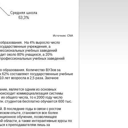
Источник: CNA
 образования. На 4% выросло число
осударственные учреждения, а
офессиональных учебных заведений
одит около 80% учащихся, а 20%
х профессиональных учебных заведений
о образования. Количество ВУЗов за
них 62% составляют государственные учебные
 лет возросла в 2,5 раза. Заочное
ние, является одним из основных
роисходит коммерциализация системы
их общего числа, то к 2000 году число
лн. студентов бесплатно обучается 600 тыс.
. В последние годы в связи с ростом
ческом опыте, становится все более
танционное обучение, позволяющее
й области, а также интерактивные курсы по
ься к преподавателям лишь за