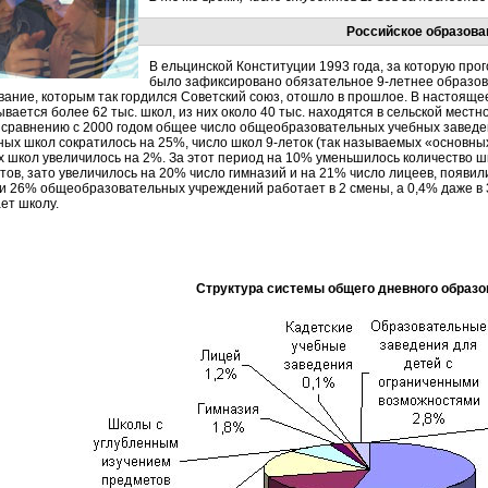
Российское образова
В ельцинской Конституции 1993 года, за которую про
было зафиксировано обязательное 9-летнее образов
вание, которым так гордился Советский союз, отошло в прошлое. В настояще
вается более 62 тыс. школ, из них около 40 тыс. находятся в сельской мест
о сравнению с 2000 годом общее число общеобразовательных учебных заведе
ных школ сократилось на 25%, число школ 9-леток (так называемых «основны
х школ увеличилось на 2%. За этот период на 10% уменьшилось количество ш
тов, зато увеличилось на 20% число гимназий и на 21% число лицеев, появил
и 26% общеобразовательных учреждений работает в 2 смены, а 0,4% даже в 
ет школу.
Структура системы общего дневного образо