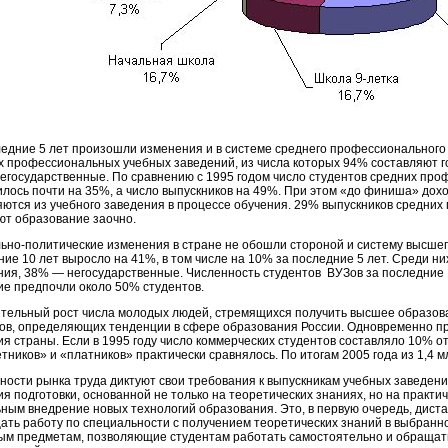
ледние 5 лет произошли изменения и в системе среднего профессионального
х профессиональных учебных заведений, из числа которых 94% составляют г
егосударственные. По сравнению с 1995 годом число студентов средних пр
илось почти на 35%, а число выпускников на 49%. При этом «до финиша» дох
яются из учебного заведения в процессе обучения. 29% выпускников средни
ют образование заочно.
ьно-политические изменения в стране не обошли стороной и систему высшег
ние 10 лет выросло на 41%, в том числе на 10% за последние 5 лет. Среди 
ния, 38% — негосударственные. Численность студентов ВУЗов за последние 10
ие предпочли около 50% студентов.
тельный рост числа молодых людей, стремящихся получить высшее образова
ов, определяющих тенденции в сфере образования России. Одновременно п
я страны. Если в 1995 году число коммерческих студентов составляло 10% от 
ников» и «платников» практически сравнялось. По итогам 2005 года из 1,4 м
ности рынка труда диктуют свои требования к выпускникам учебных заведений
я подготовки, основанной не только на теоретических знаниях, но на практи
ьным внедрение новых технологий образования. Это, в первую очередь, дис
ать работу по специальности с получением теоретических знаний в выбранно
ым предметам, позволяющие студентам работать самостоятельно и обращат