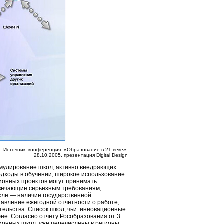
Источник: конференция «Образование в 21 веке»,
28.10.2005, презентация Digital Design
мулирование школ, активно внедряющих
дходы в обучении, широкое использование
ионных проектов могут принимать
твечающие серьезным требованиям,
сле — наличие государственной
авление ежегодной отчетности о работе,
ательства. Список школ, чьи инновационные
юне. Согласно отчету Рособразования от 3
ионных школ, уже перечислены в регионы.