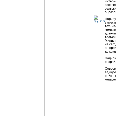
интерн
соотве
сельск
образо
Наряду
замест
техник
компью
доволь
только
Минист
на сег
он пре
до конц
Национ
разраб
Соврем
единую
работы
контро