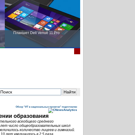
Планшет Dell Venue 11 Pro
Пора выбирать Fujitsu!
Обзор "ИТ в национальных проектах" подготовлен
чении образования
ательного всеобщего среднего
5 лет число общеобразовательных школ
еличилось количество лицеев и гимназий.
10 лет увеличилось в 2,5 раза.