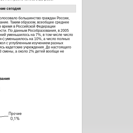
ние сегодня
голосовало большинство граждан России,
ание. Таким образом, всеобщее среднее
е время в Российской Федерации
ности. По данным Рособразования, в 2005
ний уменьшилось на 7%, в том числе число
х») уменьшилось на 10%, а число полных
кол с углубленным изучением разных
ись кадетские учреждения. До настоящего
3 смены, а около 2% детей вообще не
вания