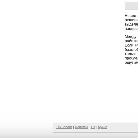
Несмот
решени
выделя
нацпро
Между 
работн
Если 7
базы о
только
пробле
ощутимы
Техноблог
|
Форумы
|
ТВ
|
Архив