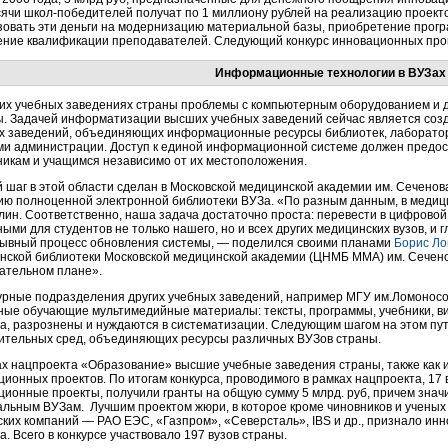
сячи школ-победителей получат по 1 миллиону рублей на реализацию проект
зовать эти деньги на модернизацию материальной базы, приобретение прогр
ние квалификации преподавателей. Следующий конкурс инновационных прогр
Информационные технологии в ВУЗах
их учебных заведениях страны проблемы с компьютерным оборудованием и д
. Задачей информатизации высших учебных заведений сейчас является со
х заведений, объединяющих информационные ресурсы библиотек, лабораторий
ми администрации. Доступ к единой информационной системе должен предос
никам и учащимся независимо от их местоположения.
 шаг в этой области сделан в Московской медицинской академии им. Сеченова
ию полноценной электронной библиотеки ВУЗа. «По разным данным, в медиц
лин. Соответственно, наша задача достаточно проста: перевести в цифровой
ыми для студентов не только нашего, но и всех других медицинских вузов, и
ывный процесс обновления системы, — поделился своими планами
Борис Ло
нской библиотеки Московской медицинской академии (ЦНМБ ММА) им. Сеченова
ательном плане».
урные подразделения других учебных заведений, например МГУ им.Ломоносов
ные обучающие мультимедийные материалы: тексты, программы, учебники, ви
ва, разрознены и нуждаются в систематизации. Следующим шагом на этом пу
ительных сред, объединяющих ресурсы различных ВУЗов страны.
ах нацпроекта «Образование» высшие учебные заведения страны, также как и
ционных проектов. По итогам конкурса, проводимого в рамках нацпроекта, 1
ционные проекты, получили гранты на общую сумму 5 млрд. руб, причем знач
альным ВУЗам. Лучшим проектом жюри, в которое кроме чиновников и ученых
ских компаний — РАО ЕЭС, «Газпром», «Северсталь», IBS и др., признало и
. Всего в конкурсе участвовало 197 вузов страны.