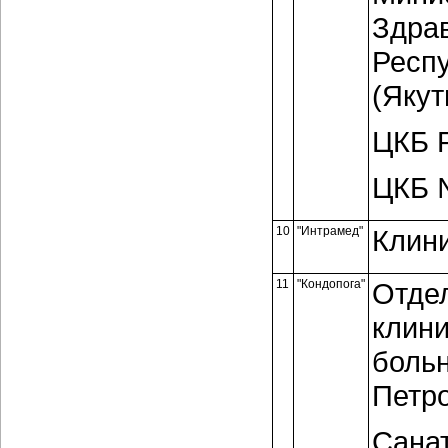
Здра
Респ
(Якут
ЦКБ 
ЦКБ 
10
"Интрамед"
Клин
11
"Кондопога"
Отде
клин
больн
Петро
Сана