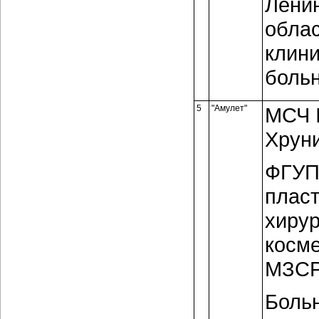
Лени
обла
клин
боль
5
"Амулет"
МСЧ 
Хруни
ФГУП
плас
хирур
косме
МЗСР
Боль