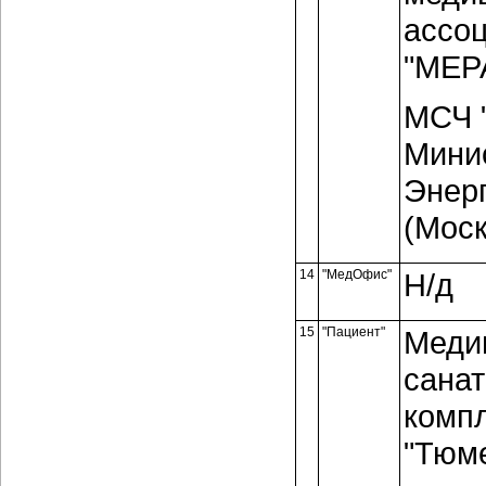
ассо
"МЕР
МСЧ 
Мини
Энер
(Моск
14
"МедОфис"
Н/д
15
"Пациент"
Меди
санат
комп
"Тюме