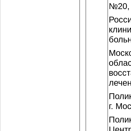
№20, 
Росси
клин
больн
Моск
обла
восст
лечен
Полик
г. Мо
Поли
Центр