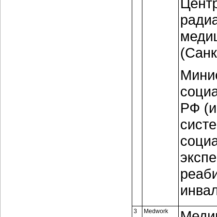
Центр
ради
меди
(Санк
Минис
социа
РФ (
систе
соци
экспе
реаб
инва
3
Medwork
Меди