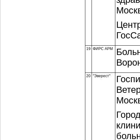
Моск
Цент
ГосС
19
ФИРС АРМ
Боль
Воро
20
"Эверест"
Госпи
Ветер
Москв
Горо
клин
боль