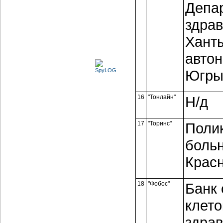
Депа
здра
Хант
автон
Югр
16
"Тонлайн"
Н/д
17
"Торинс"
Поли
боль
Красн
18
"Фобос"
Банк 
клето
здрав