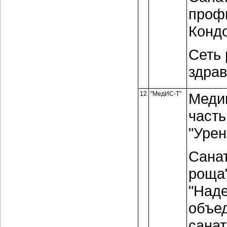
профи
Кондо
Сеть
здрав
12
"МедИС-Т"
Меди
част
"Урен
Сана
роща"
"Наде
объе
cанат