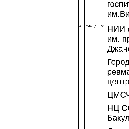
госпи
им.В
4
"Авиценна"
НИИ 
им. п
Джан
Горо
ревм
центр
ЦМСЧ
НЦ СС
Баку