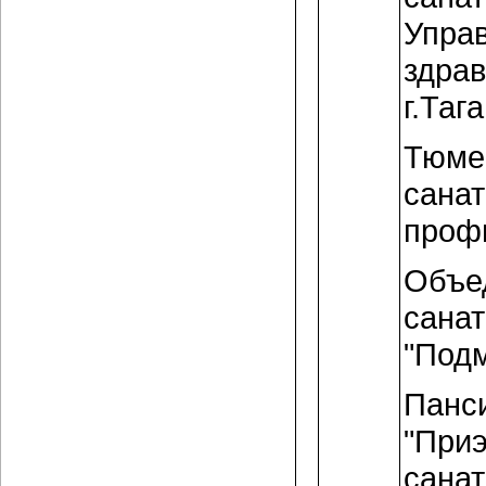
Упра
здра
г.Таг
Тюмен
санат
проф
Объе
сана
"Подм
Панс
"Приэ
cанат