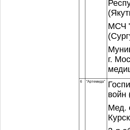
Респ
(Якут
МСЧ "
(Сург
Муни
г. Мо
меди
6
"Артемида"
Госпи
войн (
Мед. 
Курск