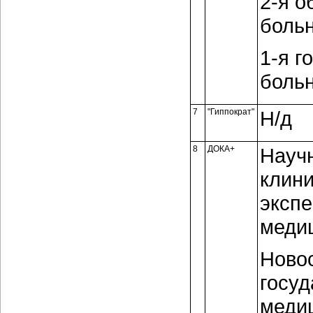
2-я о
больн
1-я г
больн
7
"Гиппократ"
Н/д
8
ДОКА+
Науч
клини
эксп
меди
Ново
госуд
меди