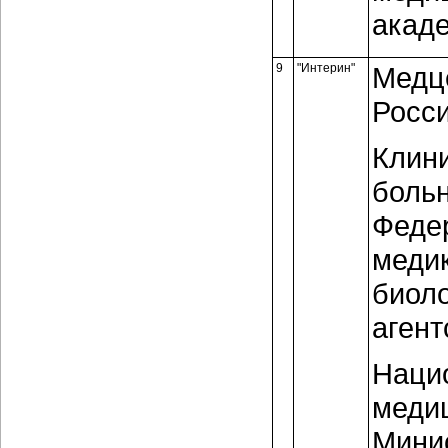
акад
9
"Интерин"
Медц
Росси
Клин
боль
Феде
медик
биоло
агент
Наци
меди
Мини