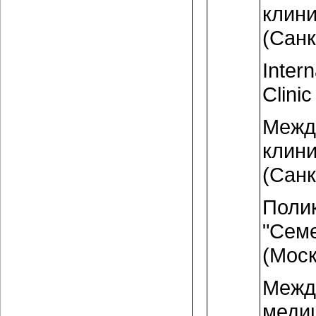
клин
(Санк
Intern
Clini
Межд
клин
(Санк
Поли
"Сем
(Моск
Межд
меди