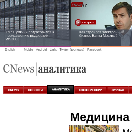
«Mr. Сумкин» подготовился к
Как строился электронный
прекращению поддержки
бизнес Банка Москвы?
WS2003
English
Mobile
Android
Light
Twitter (topnews)
Facebook
Заоблачная оптимизация: как
Рейтинг CNewsInfrastructure 20
Faberlic изменил подход к
приглашаем участвовать
аналитике
АНАЛИТИКА
CNEWS
НОВОСТИ
КОНФЕРЕНЦИИ
ЖУРНАЛ
Медицина 