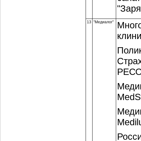
"Заря
13
"Медиалог"
Мног
клин
Полик
Стра
РЕСО
Меди
MedS
Меди
Medil
Росс