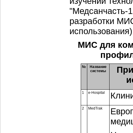
изучении техно
"Медсанчасть-1
разработки МИС
использования)
МИС для ком
профил
№
Название
При
системы
и
1
e-Hospital
Клин
2
MedTrak
Евро
медиц