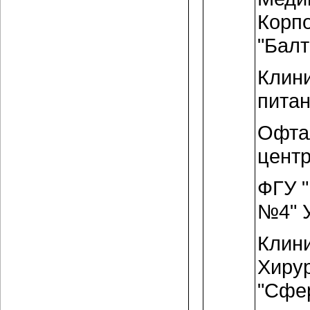
Корп
"Балт
Клини
питан
Офта
центр
ФГУ 
№4" 
Клин
Хирур
"Сфер