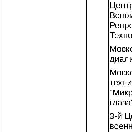
Цент
Вспо
Репр
Техно
Моск
диали
Моско
техни
"Мик
глаза
3-й 
воен