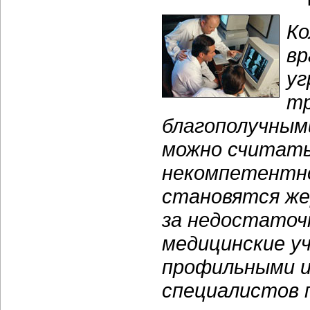
Ко
вр
уг
тр
благополучными
можно считать
некомпетентно
становятся же
за недостаточн
медицинские у
профильными и
специалистов 