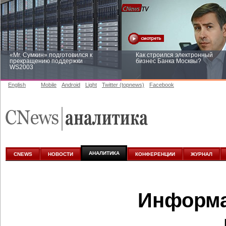
«Mr. Сумкин» подготовился к
Как строился электронный
прекращению поддержки
бизнес Банка Москвы?
WS2003
English
Mobile
Android
Light
Twitter (topnews)
Facebook
Заоблачная оптимизация: как
Рейтинг CNewsInfrastructure 20
Faberlic изменил подход к
приглашаем участвовать
аналитике
АНАЛИТИКА
CNEWS
НОВОСТИ
КОНФЕРЕНЦИИ
ЖУРНАЛ
Информа