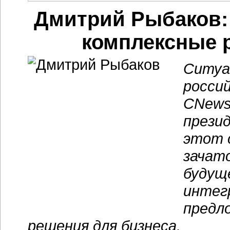
Дмитрий Рыбаков:
комплексные 
Ситуа
росси
CNews
прези
этот 
зачато
будущ
интег
предл
решения для бизнеса.