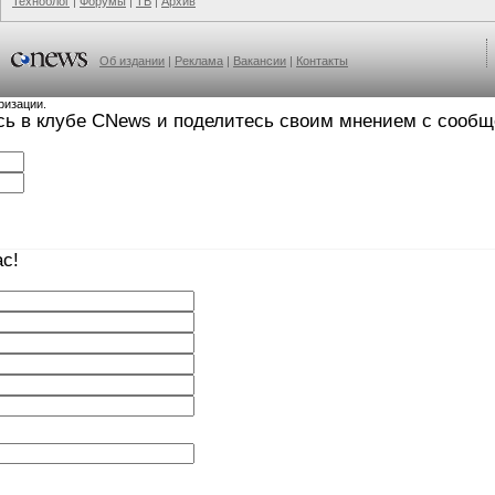
Техноблог
|
Форумы
|
ТВ
|
Архив
Об издании
|
Реклама
|
Вакансии
|
Контакты
ризации.
сь в клубе CNews и поделитесь своим мнением с сооб
с!