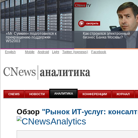
«Mr. Сумкин» подготовился к
Как строился электронный
прекращению поддержки
бизнес Банка Москвы?
WS2003
English
Mobile
Android
Light
Twitter (topnews)
Facebook
Заоблачная оптимизация: как
Рейтинг CNewsInfrastructure 20
Faberlic изменил подход к
приглашаем участвовать
аналитике
АНАЛИТИКА
CNEWS
НОВОСТИ
КОНФЕРЕНЦИИ
ЖУРНАЛ
Обзор
"Рынок ИТ-услуг: консалт