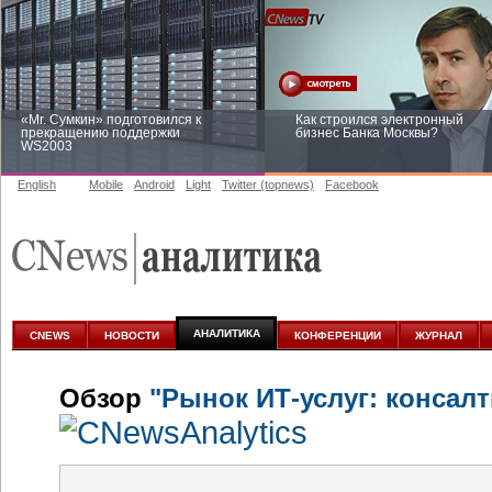
«Mr. Сумкин» подготовился к
Как строился электронный
прекращению поддержки
бизнес Банка Москвы?
WS2003
English
Mobile
Android
Light
Twitter (topnews)
Facebook
Заоблачная оптимизация: как
Рейтинг CNewsInfrastructure 20
Faberlic изменил подход к
приглашаем участвовать
аналитике
АНАЛИТИКА
CNEWS
НОВОСТИ
КОНФЕРЕНЦИИ
ЖУРНАЛ
Обзор
"Рынок ИТ-услуг: консалт