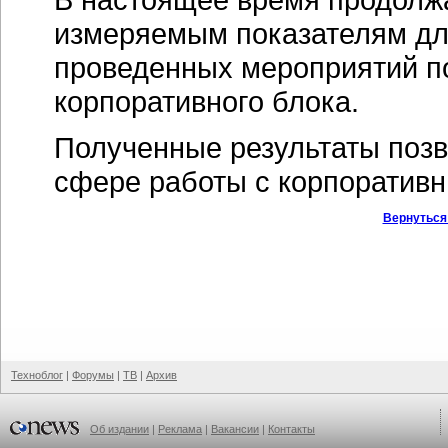
измеряемым показателям дл
проведенных мероприятий п
корпоративного блока.
Полученные результаты позв
сфере работы с корпоратив
Вернуться
Техноблог
|
Форумы
|
ТВ
|
Архив
Об издании
|
Реклама
|
Вакансии
|
Контакты