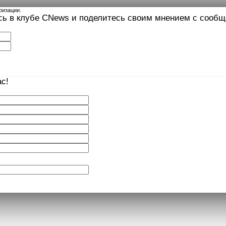
ризации.
сь в клубе CNews и поделитесь своим мнением с сооб
с!