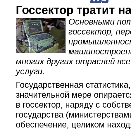
Госсектор тратит н
Основными по
госсектор, пе
промышленност
машиностроени
многих других отраслей все
услуги.
Государственная статистика,
значительной мере опирается
в госсектор, наряду с собс
государства (министерствам
обеспечение, целиком нахо