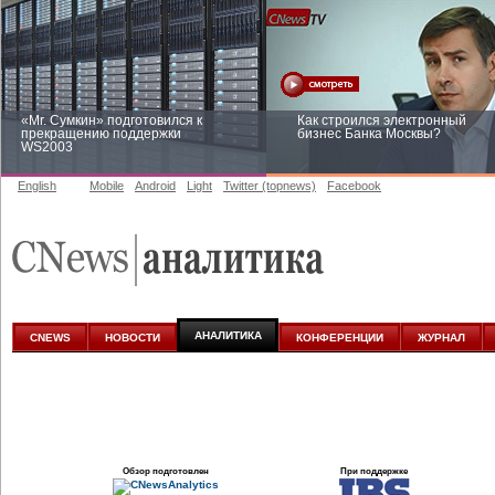
«Mr. Сумкин» подготовился к
Как строился электронный
прекращению поддержки
бизнес Банка Москвы?
WS2003
English
Mobile
Android
Light
Twitter (topnews)
Facebook
Заоблачная оптимизация: как
Рейтинг CNewsInfrastructure 20
Faberlic изменил подход к
приглашаем участвовать
аналитике
АНАЛИТИКА
CNEWS
НОВОСТИ
КОНФЕРЕНЦИИ
ЖУРНАЛ
Обзор подготовлен
При поддержке