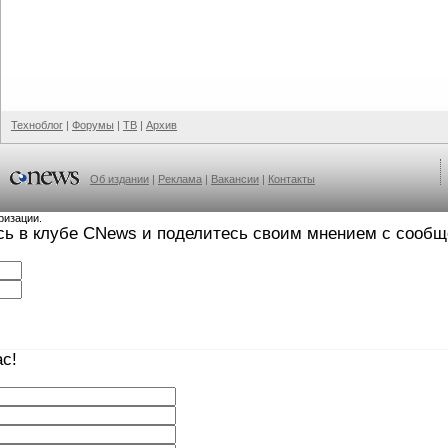
Техноблог
|
Форумы
|
ТВ
|
Архив
Об издании
|
Реклама
|
Вакансии
|
Контакты
ризации.
сь в клубе CNews и поделитесь своим мнением с сооб
с!