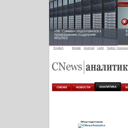
«Mr. Сумкин» подготовился к
К
прекращению поддержки
б
WS2003
English
Mobile
Android
Light
Twitter (topnew
Заоблачная оптимизация: как
Р
Faberlic изменил подход к
п
аналитике
АНАЛИТИКА
CNEWS
НОВОСТИ
К
Обзор подготовлен