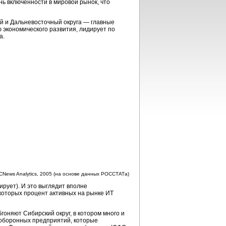
ь включенности в мировой рынок, что
ий и Дальневосточный округа — главные
 экономического развития, лидирует по
а.
 CNews Analytics, 2005 (на основе данных РОССТАТа)
рует). И это выглядит вполне
которых процент активных на рынке ИТ
гоняют Сибирский округ, в котором много и
 оборонных предприятий, которые