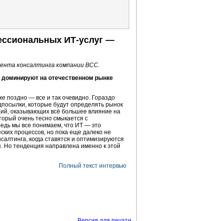
фессиональных
ИТ-услуг
—
мента консалтинга компании ВСС.
т доминируют на отечественном рынке
же поздно — все и так очевидно. Гораздо
посылки, которые будут определять рынок
ний, оказывающих всё большее влияние на
оторый очень тесно смыкается с
Ведь мы все понимаем, что ИТ — это
ских процессов, но пока еще далеко не
салтинга, когда ставятся и оптимизируются
я
. Но тенденция направлена именно к этой
Полный текст интервью
Версия для печати