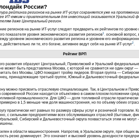
клондайк России?
ура рейтинга регионов на рынке
ИТ-услуг
сохраняется уже на протяжении
ее ИТ-емким и привлекательным для инвестиций оказывается Уральский ф
телям даже Центральный регион.
ние регионов на рынке
ИТ-услуг
следует предварить их рейтингом по уровню 
1
ого показателя уровня экономического развития регионов
. основной вопрос,
между уровнем экономического развития региона и уровнем его информационн
2
, действительно ли те, кто богаче, активнее ведут себя на рынке
ИТ-услуг
.
Рейтинг ВРП
ого развития образуют Центральный, Приволжский и Уральский федеральные 
не может быть представлена Москва, с которой не сравнится ни один округ —
считать без Москвы, ЦФО покидает тройку лидеров. Вторая группа — Сибирск
конец, принадлежащие третьей группе, Южный и Дальневосточный федеральн
иону можно присвоить отраслевую специализацию. Так, в Центральном и Прив
 современной России находится объективно в самом плохом положении среди 
топливной промышленности. Для ЦФО — доля топливной отрасли практическ
римерно в 1,5 меньше чем доля машиностроения, но по объему обеих отрас
ругу практически нет равных по размеру сферы услуг и розничной торговли. К
нно, с сильными предприятиями всех обслуживающих отраслей (бытовые, фин
, Уральский, Сибирский и Дальневосточный округа похвастаться этим не могут
лишены.
силен в области машиностроения. Напротив, в Уральском округе, при общих 
сть резко доминирует. Это означает и высокий уровень доходности предпри