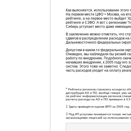
Как выясняется, использование этого 
На первом месте ЦФО + Москва, на вто
рейтинге, а на первое место выйдет У
рейтинге и СЗФО. А вот с регионами 
Сибирь уступает место даже имеющем
В заключение можно отметить, что ст
сдвигов в распределении расходов на
Дальневосточного федеральных округо
Допустим в каком-то федеральном ок
Очевидно, мы наблюдали бы резкий ска
работу по внедрению. Подобного скачк
начавших внедрение, к 2005 году его
систем. Этого тоже не заметно. След
часть расходов уходит на оплату реа
*
Рейтинги регионов строились исходя из об
дистрибуция АО и ПО, вообще говоря, уже не
ли рейтинг информатизации регионов слишко
расчеты расходы на АО и ПО примерно в
3,5
1
Здесь приводятся оценки ВРП за 2005 год,
2
Под ИТ-услугами понимаются только чистые 
организациями лицензий на использование 