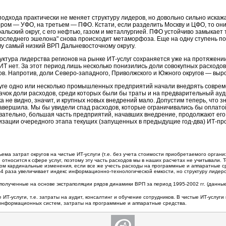
подхода практически не меняет структуру лидеров, но довольно сильно иска
ром — УФО, на третьем — ПФО. Кстати, если разделить Москву и ЦФО, то они 
ральский округ, с его нефтью, газом и металлургией. ПФО устойчиво замыкает
"последнего эшелона" снова происходит метаморфоза. Еще на одну ступень по
у самый низкий ВРП Дальневосточному округу.
руктура лидерства регионов на рынке
ИТ-услуг
сохраняется уже на протяжени
 ИТ нет. За этот период лишь несколько понизились доли совокупных расходо
в. Напротив, доли Северо-западного, Приволжского и Южного округов — выро
руге одно или несколько промышленных предприятий начали внедрять совр
чок доли расходов, среди которых были бы траты и на предварительный ауди
а не видно, значит, и крупных новых внедрений мало. Допустим теперь, что 
 завершила. Мы бы увидели спад расходов, которые ограничивались бы оплат
овательно, большая часть предприятий, начавших внедрение, продолжают его
лизации очередного этапа текущих (запущенных в предыдущие год-два) ИТ-про
ъема затрат округов на чистые
ИТ-услуги
(т.е. без учета стоимости приобретаемого органи
 относится к сфере услуг, поэтому эту часть расходов мы в наших расчетах не учитывали. 
м кардинальные изменения, если все же учесть расходы на программные и аппаратные с
-4 раза
увеличивает индекс информационно-технологической емкости, но структуру лидеро
 полученные на основе экстраполяции рядов динамики ВРП за период 1995-2002 гг. (данн
ИТ-услуги, т.е. затраты на аудит, консалтинг и обучение сотрудников. В чистые ИТ-услуг
информационных систем, затраты на программные и аппаратные средства.