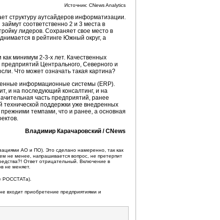
Источник: CNews Analytics
жает структуру аутсайдеров информатизации.
займут соответственно 2 и 3 места в
 тройку лидеров. Сохраняет свое место в
днимается в рейтинге Южный округ, а
и как минимум
2-3-х лет
. Качественных
в предприятий Центрального, Северного и
сли. Что может означать такая картина?
еменные информационные системы (ERP).
т, и на последующий консалтинг, и на
значительная часть предприятий, ранее
ой технической поддержки уже внедренных
 прежними темпами, что и ранее, а основная
ектов.
Владимир Карачаровский / CNews
зациями АО и ПО). Это сделано намеренно, так как
Тем не менее, напрашивается вопрос, не претерпит
редства?! Ответ отрицательный. Включение в
в не меняет.
ые РОССТАТа).
и не входит приобретение предприятиями и