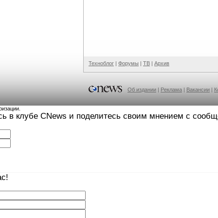
Техноблог
|
Форумы
|
ТВ
|
Архив
Об издании
|
Реклама
|
Вакансии
|
К
ризации.
сь в клубе CNews и поделитесь своим мнением с сооб
с!