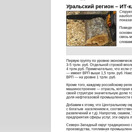
Уральский регион – ИТ-
Структ
наибол
показа
Поведе
основн
связь 
словами
Первую группу по уровню экономическ
3-5 трлн.
руб. Отдельной строкой впол
4 трлн.руб. Примечательно, что если 
— имеют ВРП выше 1,5 трлн. руб. На
ВРП — на уровне 1 трлн. руб.
Кроме того, каждому российскому рег
машиностроение — отрасль, которая в
своей структуре значительную долю 
доля нефтегазовой промышленности п
Добавим к этому, что Центральному ок
с богатым населением и, соответстве
развлечений и т.д). Напротив, скажем
предприятия сферы услуг, эти округа 
Северо-Западный
округ традиционно 
производства, топливная промышленно