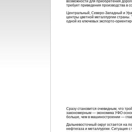
возможности для приобретения дорого
требует приведения производства в со
Центральный,
Северо-Западный
и Ура
центры цветной металлургии страны. 
одной из ключевых
экспорто-ориенти
Сразу становится очевидным, что тро
закономерным — экономика УФО основа
больше, чем в машиностроении — глав
Дальневосточный округ остается на п
нефтегаза и металлургии. Ситуация 