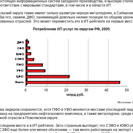
стоящих информационных систем западного производства, и высокую степен
ответствие с мировыми стандартами, в том числе и в области ИТ.
льский округа также имеют сильно развитую черную металлургию, а Сибирск
Так что, скажем, ДФО, занимающий довольно низкие позиции по общему уроню
рованных
отраслей. Это может переместить его в
ИТ-рейтинге
на первые мест
Потребление ИТ-услуг по округам РФ, 2005
Источник:
йка лидеров сохраняется, хотя ПФО и УФО меняются местами (последний лиди
на на предприятиях нефтегазового комплекса, а также металлургии, среди 
ной отрасли в Поволжском округе.
оследнем месте и в
ИТ-рейтинге
. Зато странным выглядит, что СЗФО и ЮФО об
с СЗФО еще более или менее объяснима — там много работающих на экспорт