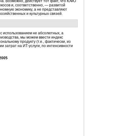
на. Возможно, действует тот факт, что ЮФО
косов и, соответственно, — развитой
ономную экономику, а не представляют
 хозяйственных и культурных связей.
 с использованием не абсолютных, а
оизводства, мы можем ввести индекс
альному продукту (т.е., фактически, из
ии затрат на
ИТ-услуги
, по интенсивности
2005