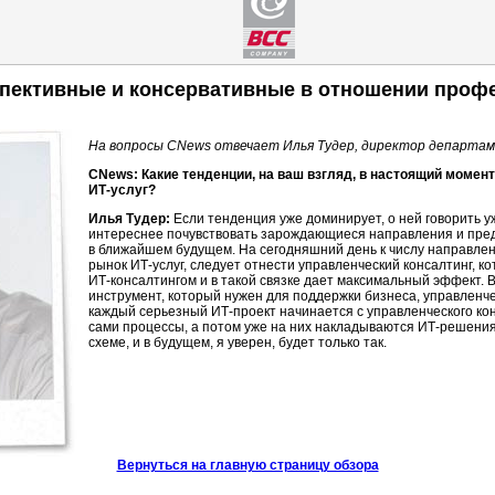
спективные и консервативные в отношении про
На вопросы CNews отвечает Илья Тудер, директор департа
CNews: Какие тенденции, на ваш взгляд, в настоящий момен
ИТ-услуг
?
Илья Тудер:
Если тенденция уже доминирует, о ней говорить у
интереснее почувствовать зарождающиеся направления и пред
в ближайшем будущем. На сегодняшний день к числу направле
рынок
ИТ-услуг
, следует отнести управленческий консалтинг, к
ИТ-консалтингом
и в такой связке дает максимальный эффект. 
инструмент, который нужен для поддержки бизнеса, управленче
каждый серьезный
ИТ-проект
начинается с управленческого кон
сами процессы, а потом уже на них накладываются
ИТ-решени
схеме, и в будущем, я уверен, будет только так.
Вернуться на главную страницу обзора