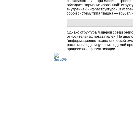
составляют авангард машиностроения 
обладает "гармонизированной" структ
внутренней инфраструктурой, в услов
собой систему типа "вышка — труба", 
Однако структура лидеров среди реги
относительных показателей. По анало
"информационно-технологической емкос
расчета на единицу производимой про
процессов информатизации.