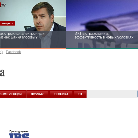
ак строился электронный
ИКТ в страховании:
изнес Банка Москвы?
эффективность в новых условиях
s)
Facebook
ейтинг CNewsInfrastructure 2015:
Информационная безопасность
риглашаем участвовать
бизнеса и госструктур: развитие в
новых условиях
ОНФЕРЕНЦИИ
ЖУРНАЛ
ТЕХНИКА
ТВ
При поддержке