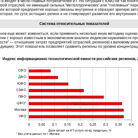
и входят в число главных потребителей ИТ. Но ситуация с ЮФО не так понят
урой отраслей, не имеющей сильных "металлургических" или "топливных" пере
иях которой предприятия хорошо связаны внутренне и образуют крепкую авт
которая, по сути, истощает регион и не стимулирует развитие его внутренних
Система относительных показателей
онов еще может измениться, если применить несколько иную методику оценки
гии с хорошо известным в экономическом анализе индексом наукоемкости пр
ти" — отношение затрат предприятий (отраслей, регионов) к валовому регион
дукции). Этот показатель позволяет сравнить регионы по уровню концентрац
Индекс информационно-технологической емкости российских регионов, 