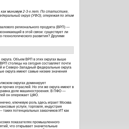
 как минимум
2-3-х лет
. По статистике,
едеральный округ (УФО), опережая по этим
валового регионального продукта (ВРП) —
 возникающий в этой связи: существует ли
о-технологического развития? Другими
округа. Объем ВРП в этих округах выше
 ВРП столицы на сегодня составляет почти
ий и
Северо-Западный
федеральные округа
ые округа имеют самые низкие значения
олжском округах доминирует
прочих отраслей. Но эти же округа имеют в
и равна доле машиностроения. В ПФО —
лей он опережает ЦФО.
онечно, ключевую роль здесь играет Москва
ансовые услуги, торговля, индустрия
 — таких потенциальных заказчиков ИТ как
высоких показателях промышленного
ятий, что открывает значительные