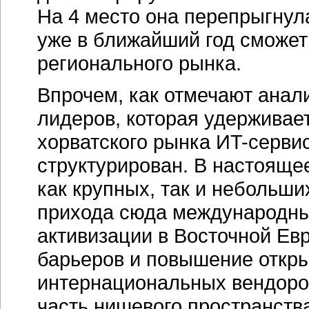
На 4 место она перепрыгну
уже в ближайший год сможет 
регионального рынка.
Впрочем, как отмечают анали
лидеров, которая удерживае
хорватского рынка
ИT-серви
структурирован. В настояще
как крупных, так и небольш
прихода сюда международных
активизации в Восточной Ев
барьеров и повышение откры
интернациональных вендоро
часть нишевого пространств