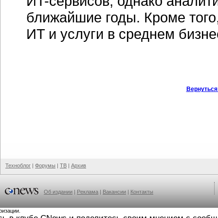
ИT-сервисов
, однако аналит
ближайшие годы. Кроме того,
ИT и услуги в среднем бизне
Вернуться
Техноблог
|
Форумы
|
ТВ
|
Архив
Об издании
|
Реклама
|
Вакансии
|
Контакты
ризации.