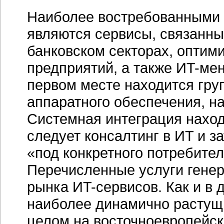
Наиболее востребованными 
являются сервисы, связанны
банковском секторах, оптим
предприятий, а также
ИT-ме
первом месте находится гру
аппаратного обеспечения, н
Системная интеграция наход
следует консалтинг в ИT и з
«под конкретного потребител
Перечисленные услуги генер
рынка
ИT-сервисов
. Как и в
наиболее динамично растущи
целом на восточноевропейск