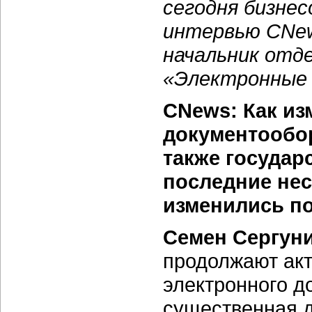
сегодня бизнес
интервью CNew
начальник отд
«Электронные
CNews: Как из
документообор
также государ
последние нес
изменились по
Семен Сергун
продолжают акт
электронного д
существенная д