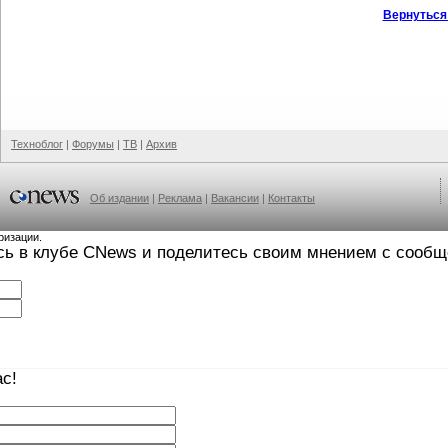
Вернуться
Техноблог
|
Форумы
|
ТВ
|
Архив
Об издании
|
Реклама
|
Вакансии
|
Контакты
ризации.
сь в клубе CNews и поделитесь своим мнением с сооб
с!