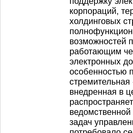
поддержку элек
корпораций, т
холдинговых ст
полнофункциона
возможностей 
работающим чер
электронных до
особенностью п
стремительная 
внедренная в 
распространяет
ведомственной 
задач управлен
потребовало се