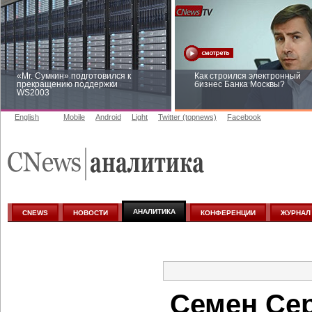
«Mr. Сумкин» подготовился к
Как строился электронный
прекращению поддержки
бизнес Банка Москвы?
WS2003
English
Mobile
Android
Light
Twitter (topnews)
Facebook
Заоблачная оптимизация: как
Рейтинг CNewsInfrastructure 
Faberlic изменил подход к
приглашаем участвовать
аналитике
АНАЛИТИКА
CNEWS
НОВОСТИ
КОНФЕРЕНЦИИ
ЖУРНАЛ
Семен Сер