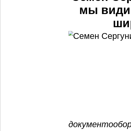
мы види
ши
документообо