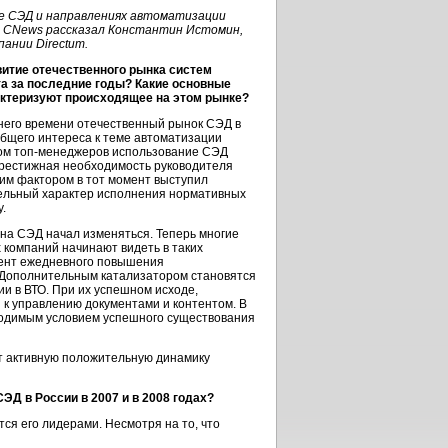
ке СЭД и направлениях автоматизации
 CNews рассказал Константин Истомин,
ании Directum.
витие отечественного рынка систем
а за последние годы? Какие основные
рактеризуют происходящее на этом рынке?
него времени отечественный рынок СЭД в
общего интереса к теме автоматизации
ом топ-менеджеров использование СЭД
престижная необходимость руководителя
им фактором в тот момент выступил
ельный характер исполнения нормативных
.
 на СЭД начал изменяться. Теперь многие
 компаний начинают видеть в таких
ент ежедневного повышения
 Дополнительным катализатором становятся
ии в ВТО. При их успешном исходе,
 к управлению документами и контентом. В
ходимым условием успешного существования
т активную положительную динамику
ЭД в России в 2007 и в 2008 годах?
ся его лидерами. Несмотря на то, что