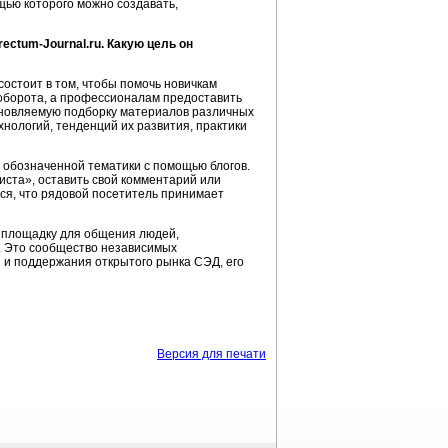
щью которого можно создавать,
ctum-Journal.ru. Какую цель он
состоит в том, чтобы помочь новичкам
оборота, а профессионалам предоставить
бновляемую подборку материалов различных
нологий, тенденций их развития, практики
 обозначенной тематики с помощью блогов.
листа», оставить свой комментарий или
тся, что рядовой посетитель принимает
ь площадку для общения людей,
. Это сообщество независимых
 и поддержания открытого рынка СЭД, его
Версия для печати