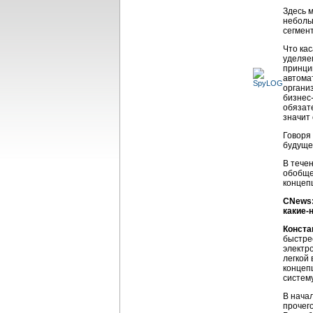
Здесь 
неболь
сегмен
Что ка
уделяе
принци
автома
органи
бизнес-
обязат
значит
Говоря
будуще
В тече
обобще
концеп
CNews:
какие-
Конста
быстре
электр
легкой
концеп
систему
В нача
прочег