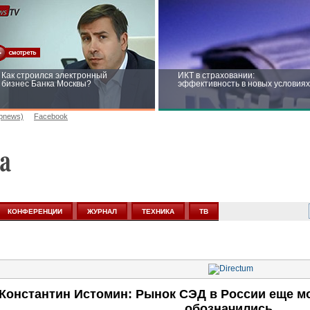
Как строился электронный
ИКТ в страховании:
бизнес Банка Москвы?
эффективность в новых условиях
opnews)
Facebook
Рейтинг CNewsInfrastructure 2015:
Информационная безопасность
приглашаем участвовать
бизнеса и госструктур: развитие 
новых условиях
КОНФЕРЕНЦИИ
ЖУРНАЛ
ТЕХНИКА
ТВ
Константин Истомин: Рынок СЭД в России еще мо
обозначились