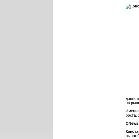
данном
на рынк
Именно
роста.
CNews:
Конста
рынок 