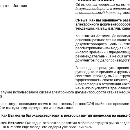
Об основных процессах на рын
документооборота в интервью
исполнительный директор комп
CNews: Как вы оцениваете раз
электронного документооборот
тенденции, на ваш взгляд, ха
Константин Истомин: До послед
основном развивался на волне 
документооборота. Большинств
рассматривалось как модная и 
«нового времени». Определяющ
рекомендательный, а не обязат
документов по делопроизводству
В последнее время, угол зрения
руководители средних и крупных
системах необходимый инструм
эффективности своего бизнеса.
и переговоры о вступлении Росс
неизбежно усилятся требования
 случае использование систем электронного документооборота станет необ
е.
 поэтому, в последнее время отечественный рынок СЭД стабильно проявляе
 Эти выводы подтверждаются и аналитиками.
 Как Вы могли бы охарактеризовать вектор развития процессов на рынке С
нтин Истомин:
Очевидно, что вектор развития любого растущего рынка задает
СЭД в России еще молод, его лидеры уже обозначились.