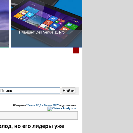
Планшет Dell Venue 11 Pro
Пора выбирать Fujitsu!
в
Обозрение
"Рынок СЭД в России 2007"
подготовлено
лод, но его лидеры уже