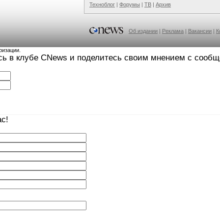
Техноблог
|
Форумы
|
ТВ
|
Архив
Об издании
|
Реклама
|
Вакансии
|
К
ризации.
сь в клубе CNews и поделитесь своим мнением с сооб
с!