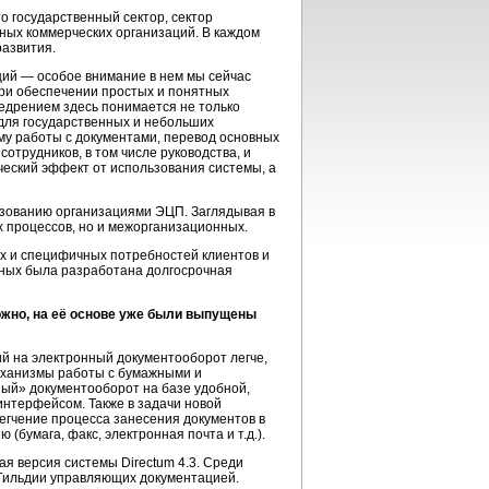
 государственный сектор, сектор
ных коммерческих организаций. В каждом
развития.
ций — особое внимание в нем мы сейчас
ри обеспечении простых и понятных
едрением здесь понимается не только
 для государственных и небольших
му работы с документами, перевод основных
отрудников, в том числе руководства, и
ческий эффект от использования системы, а
ьзованию организациями ЭЦП. Заглядывая в
х процессов, но и межорганизационных.
х и специфичных потребностей клиентов и
нных была разработана долгосрочная
ожно, на её основе уже были выпущены
й на электронный документооборот легче,
механизмы работы с бумажными и
ый» документооборот на базе удобной,
интерфейсом. Также в задачи новой
егчение процесса занесения документов в
(бумага, факс, электронная почта и т.д.).
я версия системы Directum 4.3. Среди
 Гильдии управляющих документацией.