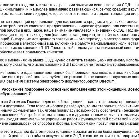
можно четко выделить сегменты с разными задачами использования СЭД — это
ших компаний, и, наиболее динамично развивающийся, сектор средних и круп
те рынка есть свои лидеры, которые соответственно и задают тенденции его 
сается тенденций профильного для нас сегмента средних и крупных организа
м потребностям клиентов: предоставлении широкого функционала системы п
пов работы в них. Также, наше внимание уделяется и внедрению СЭД. Под вн
тизация конкретных отделов (например, канцелярии), что сейчас характерно
заций. Внедрение для крупного заказчика — это переход на электронную фор
процессов в электронный вид, включение в работу максимального количества с
ельное использование ЭЦП. Только такой подход даст максимальный синерги
 обеспечивает лояльность клиентов.
 об изменениях на рынке СЭД, нужно отметить тенденцию к активному испол
е, могу сказать, что использование ЭЦП коснется не только внутрифирменны
ние прошлого года нашей компанией был проведен комплексный анализ общи
ние опыта российского и зарубежного рынков. На основании полученных да
ция развития системы электронного документооборота Directum.
 Расскажите подробнее об основных направлениях этой концепции. Возм
нибудь решения?
нтин Истомин:
Главная идея новой концепции — сделать переход организаци
е и доступнее. Если говорить более развёрнуто, то мы стараемся сблизить 
онными документами так, чтобы появилась возможность обеспечить «бесшовн
 в освоении, быстрой системы с простым и дружественным пользовательским 
ции входят максимальное упрощение работы руководителей с системой и обл
 вне зависимости от способа и формы, в котором они поступили в организацию 
ле этого года под флагом новой концепции развития нами была выпушена нова
о в ней реализован обмен документами с ЭЦП, в соответствии со стандартом