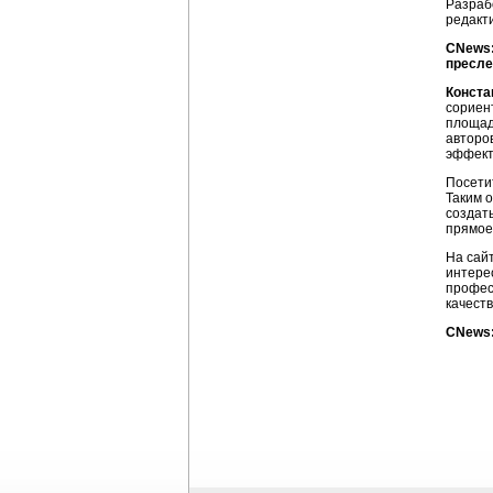
Разраб
редакт
CNews:
пресле
Конста
сориен
площад
авторо
эффект
Посети
Таким о
создат
прямое 
На сай
интере
профес
качест
CNews: