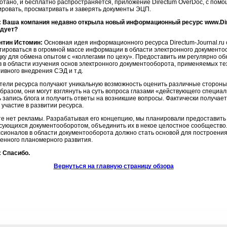
отано, и бесплатно распространяется, приложение Directum OverDoc, с помо
ировать, просматривать и заверять документы ЭЦП.
 Ваша компания недавно открыла новый информационный ресурс www.Dire
дует?
нтин Истомин:
Основная идея информационного ресурса Directum-Journal.ru 
тироваться в огромной массе информации в области электронного документо
ку для обмена опытом с «коллегами по цеху». Предоставить им регулярно о
в в области изучения основ электронного документооборота, применяемых тех
ивного внедрения СЭД и т.д.
тели ресурса получают уникальную возможность оценить различные стороны
бразом, они могут взглянуть на суть вопроса глазами «действующего специа
ь запись блога и получить ответы на возникшие вопросы. Фактически получае
участие в развитии ресурса.
те нет рекламы. Разрабатывая его концепцию, мы планировали предоставит
сующихся документооборотом, объединить их в некое целостное сообщество
сионалов в области документооборота должно стать основой для построения
венного планомерного развития.
 Спасибо.
Вернуться на главную страницу обзора