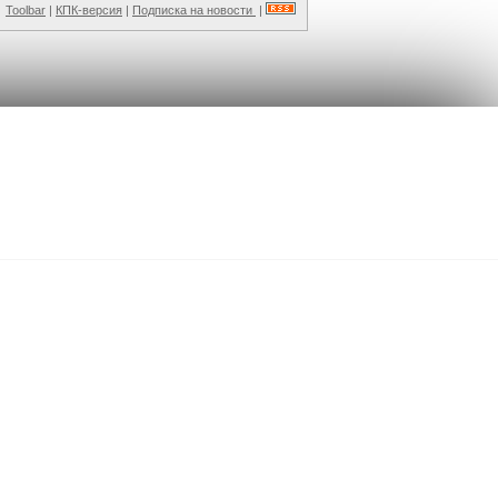
Toolbar
|
КПК-версия
|
Подписка на новости
|