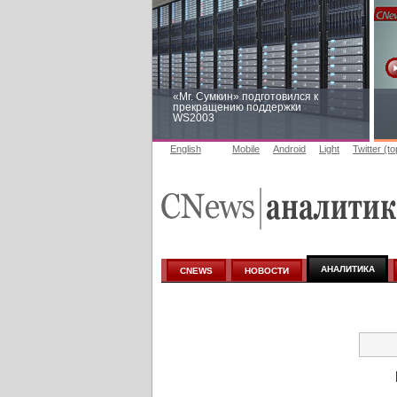
«Mr. Сумкин» подготовился к
прекращению поддержки
WS2003
English
Mobile
Android
Light
Twitter (t
Заоблачная оптимизация: как
Faberlic изменил подход к
аналитике
АНАЛИТИКА
CNEWS
НОВОСТИ