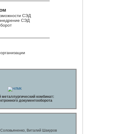
ком
озможности СЭД
 внедрение СЭД
оборот
 организации
 металлургический комбинат:
ктронного документооборота
 Соловьяненко, Виталий Шакуров