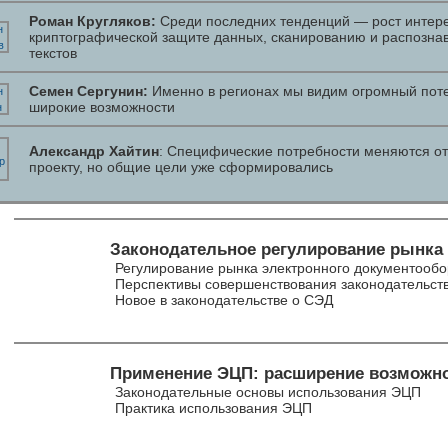
Роман Кругляков:
Среди последних тенденций — рост интере
криптографической защите данных, сканированию и распозна
текстов
Семен Сергунин:
Именно в регионах мы видим огромный пот
широкие возможности
Александр Хайтин
: Специфические потребности меняются от
проекту, но общие цели уже сформировались
Законодательное регулирование рынка
Регулирование рынка электронного документообо
Перспективы совершенствования законодательст
Новое в законодательстве о СЭД
Применение ЭЦП: расширение возможн
Законодательные основы использования ЭЦП
Практика использования ЭЦП