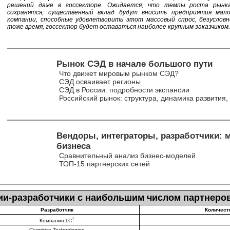
решений даже в госсекторе. Ожидается, что темпы роста рын
сохранятся; существенный вклад будут вносить предприятия мало
компании, способные удовлетворить этот массовый спрос, безусловн
тоже время, госсектор будет оставаться наиболее крупным заказчиком.
Рынок СЭД в начале большого пути
Что движет мировым рынком СЭД?
СЭД осваивает регионы
СЭД в России: подробности экспансии
Российский рынок: структура, динамика развития,
Вендоры, интеграторы, разработчики: 
бизнеса
Сравнительный анализ бизнес-моделей
ТОП-15 партнерских сетей
и-разработчики с наибольшим числом партнеро
Разработчик
Количест
1
Компания 1С
Cognitive Technologies