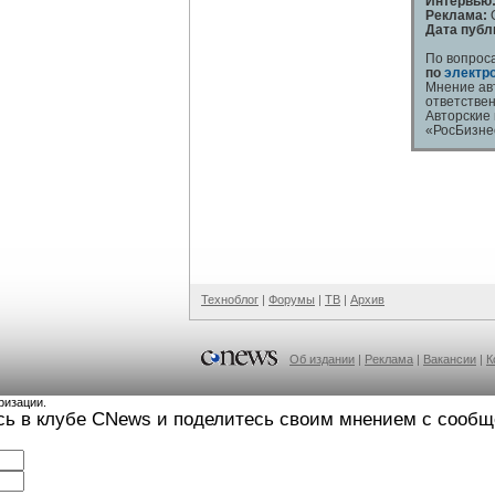
Интервью
Реклама:
О
Дата публ
По вопрос
по
электр
Мнение ав
ответствен
Авторские
«РосБизне
Техноблог
|
Форумы
|
ТВ
|
Архив
Об издании
|
Реклама
|
Вакансии
|
К
ризации.
сь в клубе CNews и поделитесь своим мнением с сооб