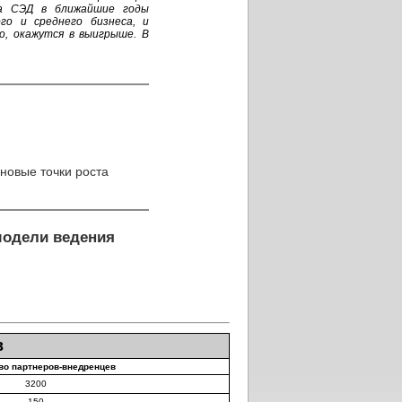
ка СЭД в ближайшие годы
го и среднего бизнеса, и
о, окажутся в выигрыше. В
 новые точки роста
модели ведения
в
во партнеров-внедренцев
3200
150