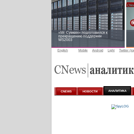
«Mr. Сумкин» подготовился к
прекращению поддержки
WS2003
English
Mobile
Android
Light
Twitter (t
Заоблачная оптимизация: как
Faberlic изменил подход к
аналитике
АНАЛИТИКА
CNEWS
НОВОСТИ