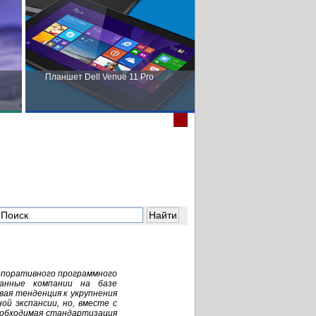
Планшет Dell Venue 11 Pro
Пора выбирать Fujitsu!
в
рпоративного программного
ванные компании на базе
ая тенденция к укрупнения
й экспансии, но, вместе с
обходимая стандартизация