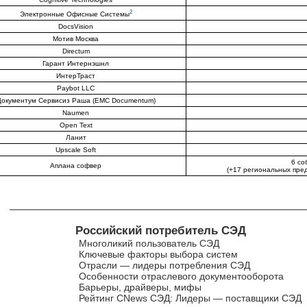
2
Электронные Офисные Системы
DocsVision
Мотив Москва
Directum
Гарант Интернэшнл
ИнтерТраст
Paybot LLC
Документум Сервисиз Раша (EMC Documentum)
Naumen
Open Text
Ланит
Upscale Soft
6 со
Аплана софвер
(+17 региональных пред
Российский потребитель СЭД
Многоликий пользователь СЭД
Ключевые факторы выбора систем
Отрасли — лидеры потребления СЭД
Особенности отраслевого документооборота
Барьеры, драйверы, мифы
Рейтинг CNews СЭД: Лидеры — поставщики СЭД