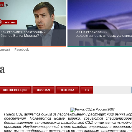
Как строился электронный
ИКТ в страховании:
бизнес Банка Москвы?
эффективность в новых условиях
opnews)
Facebook
Рейтинг CNewsInfrastructure 2015:
Информационная безопасность
приглашаем участвовать
бизнеса и госструктур: развитие 
новых условиях
КОНФЕРЕНЦИИ
ЖУРНАЛ
ТЕХНИКА
ТВ
Рынок СЭД является одним из перспективных и растущих ниш рынка ко
обеспечения. Появляются новые игроки, создаются специализиро
департаментов, занимающихся разработкой СЭД, отмечается устойчив
проектов. Неудовлетворенный спрос находит отражение в регионально
тем, рынок продолжает оставаться не насыщенным, отсутствует не