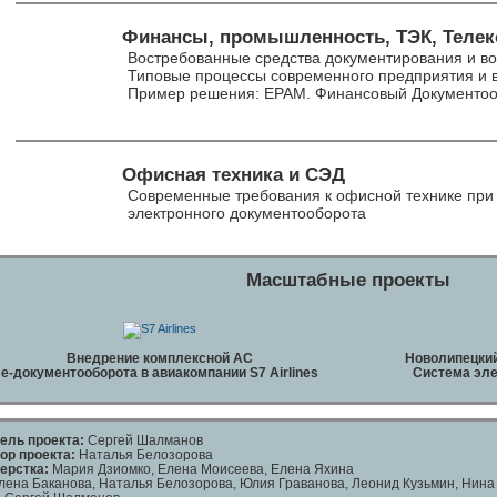
Финансы, промышленность, ТЭК, Теле
Востребованные средства документирования и в
Типовые процессы современного предприятия и
Пример решения: ЕРАМ. Финансовый Документо
Офисная техника и СЭД
Современные требования к офисной технике при
электронного документооборота
Масштабные проекты
Внедрение комплексной АС
Новолипецкий
е-документооборота в авиакомпании S7 Airlines
Система эле
ель проекта:
Cергей Шалманов
ор проекта:
Наталья Белозорова
ерстка:
Мария Дзиомко, Елена Моисеева, Елена Яхина
ена Баканова, Наталья Белозорова, Юлия Граванова, Леонид Кузьмин, Нина