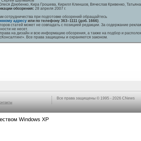
:
Сергей Шалманов
леся Дзюбенко, Кира Грошева, Кирилл Клиншов, Вячеслав Кривенко, Татьян
икации обозрения:
28 апреля 2007 г.
ам сотрудничества при подготовке обозрений обращайтесь
онному адресу
или по телефону
363–1111 (доб. 1666)
.
торов статей может не совпадать с позицией редакции. За содержание рекл
ности не несет.
 права на дизайн и всю информацию обозрения, а также на подбор и распол
сКонсалтинг». Все права защищены и охраняются законом.
Все права защищены © 1995 - 2026
CNews
онтакты
ществом Windows XP