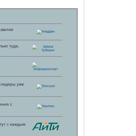
азвития
ько туда,
 лидеры уже
ения с
тут с каждым