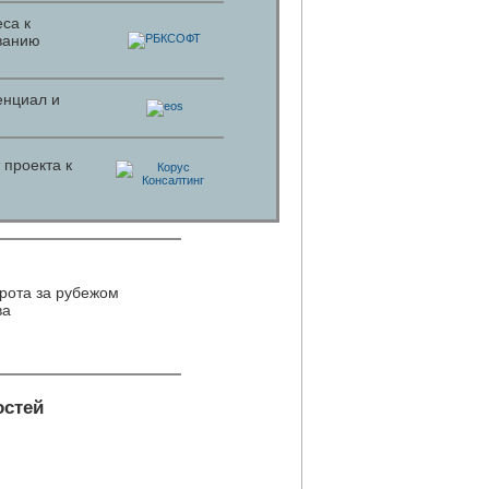
са к
ванию
енциал и
 проекта к
рота за рубежом
ва
остей