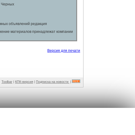
а Черных
амных объявлений редакция
ожение материалов принадлежат компании
Версия для печати
Toolbar
|
КПК-версия
|
Подписка на новости
|