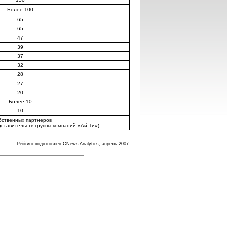
Более 100
65
65
47
39
37
32
28
27
20
Более 10
10
бственных партнеров
ставительств группы компаний «Ай-Ти»)
Рейтинг подготовлен CNews Analytics, апрель 2007