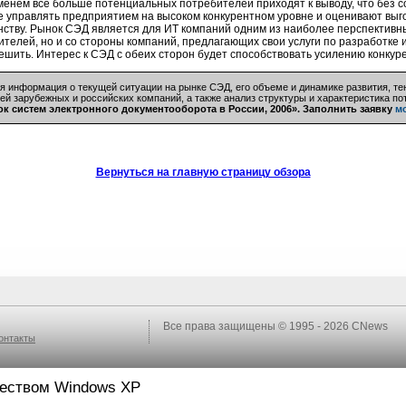
менем все больше потенциальных потребителей приходят к выводу, что без 
е управлять предприятием на высоком конкурентном уровне и оценивают выг
нству. Рынок СЭД является для ИТ компаний одним из наиболее перспективны
ителей, но и со стороны компаний, предлагающих свои услуги по разработке
ешить. Интерес к СЭД с обеих сторон будет способствовать усилению конкуре
я информация о текущей ситуации на рынке СЭД, его объеме и динамике развития, тен
ей зарубежных и российских компаний, а также анализ структуры и характеристика п
к систем электронного документооборота в России, 2006». Заполнить заявку
м
Вернуться на главную страницу обзора
Все права защищены © 1995 - 2026
CNews
онтакты
ществом Windows XP