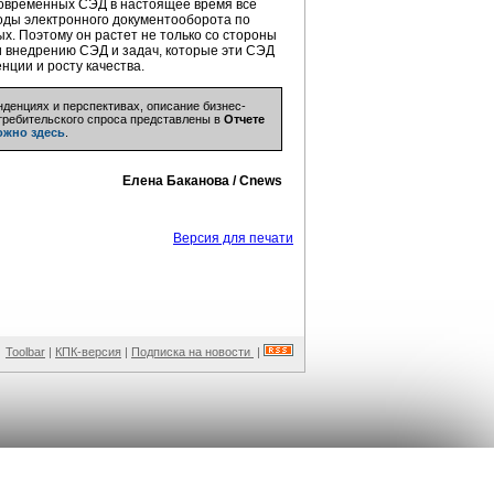
современных СЭД в настоящее время все
оды электронного документооборота по
х. Поэтому он растет не только со стороны
 и внедрению СЭД и задач, которые эти СЭД
нции и росту качества.
денциях и перспективах, описание бизнес-
отребительского спроса представлены в
Отчете
ожно здесь
.
Елена Баканова / Cnews
Версия для печати
Toolbar
|
КПК-версия
|
Подписка на новости
|