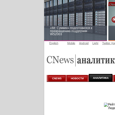
«Mr. Сумкин» подготовился к
прекращению поддержки
WS2003
English
Mobile
Android
Light
Twitter (t
Заоблачная оптимизация: как
Faberlic изменил подход к
аналитике
АНАЛИТИКА
CNEWS
НОВОСТИ