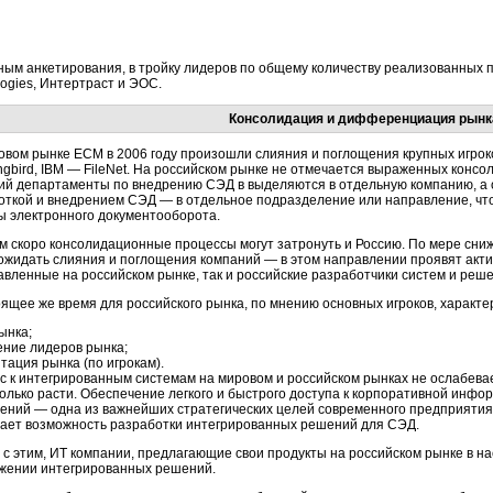
ным анкетирования, в тройку лидеров по общему количеству реализованных п
ogies, Интертраст и ЭОС.
Консолидация и дифференциация рынк
овом рынке ECM в 2006 году произошли слияния и поглощения крупных игрок
gbird, IBM — FileNet. На российском рынке не отмечается выраженных консо
ий департаменты по внедрению СЭД в выделяются в отдельную компанию, а 
откой и внедрением СЭД — в отдельное подразделение или направление, что
ы электронного документооборота.
м скоро консолидационные процессы могут затронуть и Россию. По мере сни
ожидать слияния и поглощения компаний — в этом направлении проявят акти
авленные на российском рынке, так и российские разработчики систем и реш
оящее же время для российского рынка, по мнению основных игроков, характ
ынка;
ение лидеров рынка;
тация рынка (по игрокам).
с к интегрированным системам на мировом и российском рынках не ослабевае
только расти. Обеспечение легкого и быстрого доступа к корпоративной инфо
ений — одна из важнейших стратегических целей современного предприятия
ает возможность разработки интегрированных решений для СЭД.
и с этим, ИТ компании, предлагающие свои продукты на российском рынке в н
жении интегрированных решений.