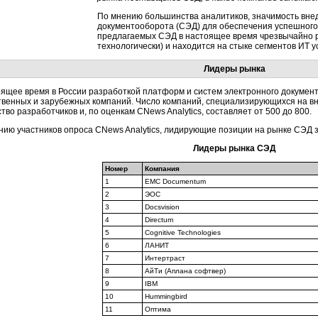
По мнению большинства аналитиков, значимость вне
документооборота (СЭД) для обеспечения успешного
предлагаемых СЭД в настоящее время чрезвычайно р
технологически) и находится на стыке сегментов ИТ у
Лидеры рынка
оящее время в России разработкой платформ и систем электронного докумен
твенных и зарубежных компаний. Число компаний, специализирующихся на в
тво разработчиков и, по оценкам CNews Analytics, составляет от 500 до 800.
нию участников опроса CNews Analytics, лидирующие позиции на рынке СЭД
Лидеры рынка СЭД
Номер
Компания
1
EMC Documentum
2
ЭОС
3
Docsvision
4
Directum
5
Cognitive Technologies
6
ЛАНИТ
7
Интертраст
8
АйТи (Аплана софтвер)
9
IBM
10
Hummingbird
11
Оптима