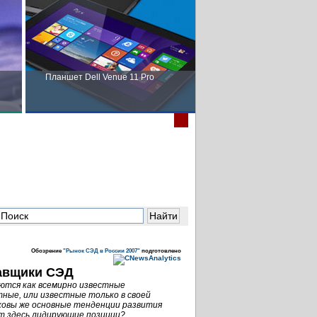
Планшет Dell Venue 11 Pro
Пора выбирать Fujitsu!
в
Обозрение
"Рынок СЭД в России 2007"
подготовлено
авщики СЭД
ются как всемирно известные
ные, или известные только в своей
ковы же основные тенденции развития
т здесь лидирующие позиции?