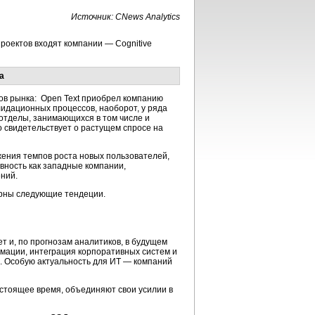
Источник: CNews Analytics
роектов входят компании — Cognitive
а
ов рынка: Open Text приобрел компанию
лидационных процессов, наоборот, у ряда
отделы, занимающихся в том числе и
 свидетельствует о растущем спросе на
жения темпов роста новых пользователей,
вность как западные компании,
ений.
ерны следующие тендеции.
т и, по прогнозам аналитиков, в будущем
рмации, интеграция корпоративных систем и
. Особую актуальность для ИТ — компаний
астоящее время, объединяют свои усилии в