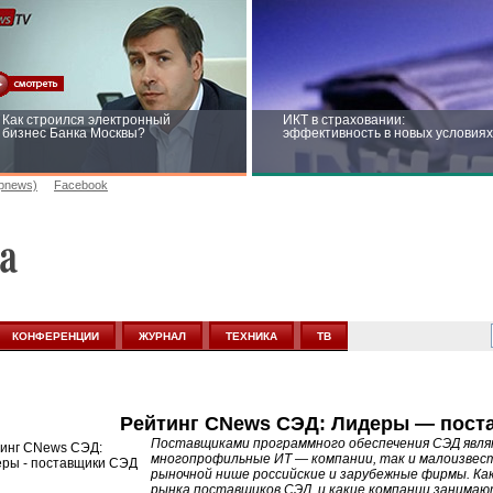
Как строился электронный
ИКТ в страховании:
бизнес Банка Москвы?
эффективность в новых условиях
opnews)
Facebook
Рейтинг CNewsInfrastructure 2015:
Информационная безопасность
приглашаем участвовать
бизнеса и госструктур: развитие 
новых условиях
КОНФЕРЕНЦИИ
ЖУРНАЛ
ТЕХНИКА
ТВ
Рейтинг CNews СЭД: Лидеры — пост
Поставщиками программного обеспечения СЭД явля
многопрофильные ИТ — компании, так и малоизвест
рыночной нише российские и зарубежные фирмы. Ка
рынка поставщиков СЭД, и какие компании занимаю