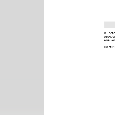
В наст
отечес
количес
По мне