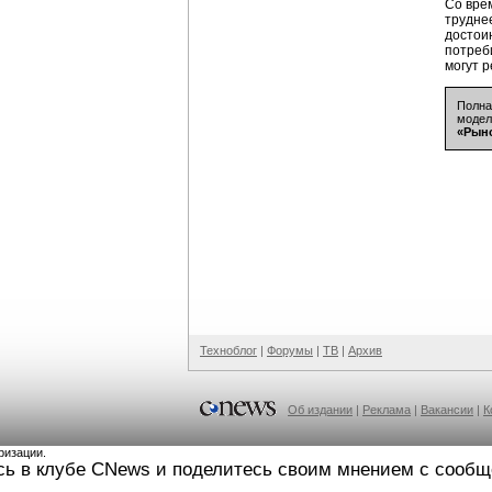
Со вре
трудне
достои
потреб
могут р
Полна
модел
«Рыно
Техноблог
|
Форумы
|
ТВ
|
Архив
Об издании
|
Реклама
|
Вакансии
|
К
ризации.
сь в клубе CNews и поделитесь своим мнением с сооб