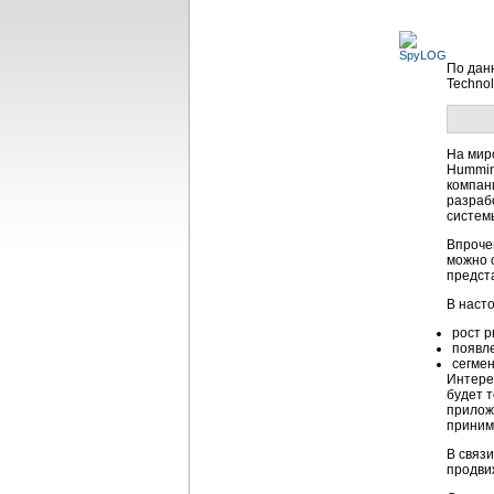
По дан
Technol
На мир
Hummin
компан
разраб
систем
Впроче
можно 
предст
В наст
рост р
появл
сегмен
Интере
будет 
прилож
приним
В связ
продви