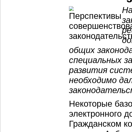
На
за
ре
до
общих законод
специальных за
развития сист
необходимо да
законодательс
Некоторые баз
электронного д
Гражданском к