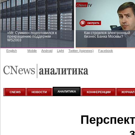
«Mr. Сумкин» подготовился к
Как строился электронный
прекращению поддержки
бизнес Банка Москвы?
WS2003
English
Mobile
Android
Light
Twitter (topnews)
Facebook
Заоблачная оптимизация: как
Рейтинг CNewsInfrastructure 
Faberlic изменил подход к
приглашаем участвовать
аналитике
АНАЛИТИКА
CNEWS
НОВОСТИ
КОНФЕРЕНЦИИ
ЖУРНАЛ
Перспек