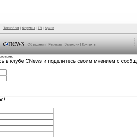
Техноблог
|
Форумы
|
ТВ
|
Архив
Об издании
|
Реклама
|
Вакансии
|
Контакты
ризации.
сь в клубе CNews и поделитесь своим мнением с сооб
с!