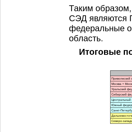
Таким образом
СЭД являются 
федеральные ок
область.
Итоговые по
Приволжский 
Москва + Моск
Уральский фе
Сибирский фе
Центральный 
Южный федера
Санкт-Петербу
Дальневосточ
Северо-запад