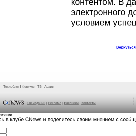
контентом. В д
электронного д
условием успеш
Вернуться
Техноблог
|
Форумы
|
ТВ
|
Архив
Об издании
|
Реклама
|
Вакансии
|
Контакты
ризации.
сь в клубе CNews и поделитесь своим мнением с сооб