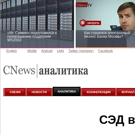
«Mr. Сумкин» подготовился к
Как строился электронный
прекращению поддержки
бизнес Банка Москвы?
WS2003
English
Mobile
Android
Light
Twitter (topnews)
Facebook
Заоблачная оптимизация: как
Рейтинг CNewsInfrastructure 
Faberlic изменил подход к
приглашаем участвовать
аналитике
АНАЛИТИКА
CNEWS
НОВОСТИ
КОНФЕРЕНЦИИ
ЖУРНАЛ
СЭД в