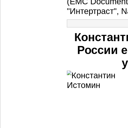
(EMC Documentum
"Интертраст", 
Констант
России е