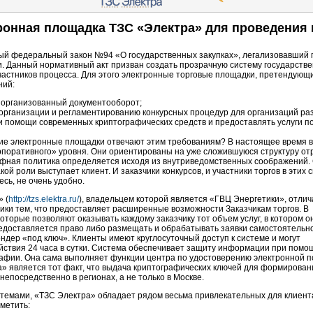
ронная площадка ТЗС «Электра» для проведения 
овый федеральный закон №94 «О государственных закупках», легализовавший 
и. Данный нормативный акт призван создать прозрачную систему государстве
частников процесса. Для этого электронные торговые площадки, претендую
ний:
 организованный документооборот;
организации и регламентированию конкурсных процедур для организаций ра
 помощи современных криптографических средств и предоставлять услуги п
щие электронные площадки отвечают этим требованиям? В настоящее время 
поративного» уровня. Они ориентированы на уже сложившуюся структуру отр
ифная политика определяется исходя из внутриведомственных соображений
акой роли выступает клиент. И заказчики конкурсов, и участники торгов в эт
есь, не очень удобно.
 (
http://tzs.elektra.ru/
), владельцем которой является «ГВЦ Энергетики», отлич
тики тем, что предоставляет расширенные возможности Заказчикам торгов. В
торые позволяют оказывать каждому заказчику тот объем услуг, в котором о
едоставляется право либо размещать и обрабатывать заявки самостоятельно
ндер «под ключ». Клиенты имеют круглосуточный доступ к системе и могут
ействия 24 часа в сутки. Система обеспечивает защиту информации при помо
афии. Она сама выполняет функции центра по удостоверению электронной п
 является тот факт, что выдача криптографических ключей для формирован
епосредственно в регионах, а не только в Москве.
темами, «ТЗС Электра» обладает рядом весьма привлекательных для клиент
тметить: