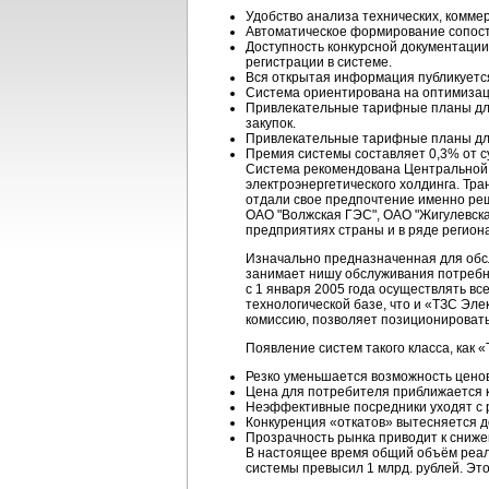
Удобство анализа технических, комме
Автоматическое формирование сопост
Доступность конкурсной документации
регистрации в системе.
Вся открытая информация публикуетс
Система ориентирована на оптимиза
Привлекательные тарифные планы для 
закупок.
Привлекательные тарифные планы для 
Премия системы составляет 0,3% от с
Система рекомендована Центральной 
электроэнергетического холдинга. Тр
отдали свое предпочтение именно ре
ОАО "Волжская ГЭС", ОАО "Жигулевска
предприятиях страны и в ряде регион
Изначально предназначенная для обсл
занимает нишу обслуживания потребно
с 1 января 2005 года осуществлять в
технологической базе, что и «ТЗС Эл
комиссию, позволяет позиционировать
Появление систем такого класса, как 
Резко уменьшается возможность ценов
Цена для потребителя приближается к
Неэффективные посредники уходят с р
Конкуренция «откатов» вытесняется д
Прозрачность рынка приводит к сниже
В настоящее время общий объём реал
системы превысил 1 млрд. рублей. Эт