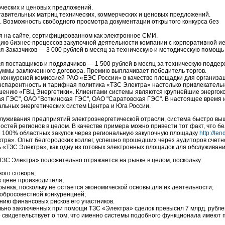
рческих и ценовых предложений.
авительных матриц технических, коммерческих и ценовых предложений.
. Возможность свободного просмотра документации открытого конкурса без
я на сайте, сертифицированном как электронное СМИ.
цию
бизнес-процессов
закупочной деятельности компании с корпоративной и
Заказчиков — 3 000 рублей в месяц за техническую и методическую помощь
поставщиков и подрядчиков — 1 500 рублей в месяц за техническую поддер
уммы заключенного договора. Премию выплачивает победитель торгов.
конкурсной комиссией РАО «ЕЭС России» в качестве площадки для организац
анспарентность и тарифная политика «ТЗС Электра» настолько привлекательн
шению «ГВЦ Энергетики». Клиентами системы являются крупнейшие энергоко
я ГЭС", ОАО "Воткинская ГЭС", ОАО "Саратовская ГЭС". В настоящее время 
альных энергетических систем Центра и Юга России.
уживания предприятий электроэнергетической отрасли, система быстро выш
стей регионов в целом. В качестве примера можно привести тот факт, что б
се 100% областных закупок через региональную закупочную площадку
http://ten
ектра». Опыт белгородских коллег, успешно прошедших через аудиторов счет
 «ТЗС Электра», как одну из готовых электронных площадок для обслуживан
«ТЗС Электра» положительно отражается на рынке в целом, поскольку:
ого сговора;
 цене производителя;
ынка, поскольку не остается экономической основы для их деятельности;
обросовестной конкуренцией;
нию финансовых рисков его участников.
ьно заключенных при помощи ТЗС «Электра» сделок превысил 7 млрд. рубле
о свидетельствует о том, что именно системы подобного функционала имеют