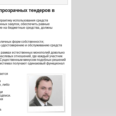
прозрачных тендеров в
практику использования средств
нных закупок, обеспечить равные
щие на бюджетные средства, должны
зличных форм собственности;
о удостоверению и обслуживанию средств
в рамках естественных монополий довольно
аслевых отношений, где каждый участник
. Существенным минусом подобных решений
их системах получают одинаковый функционал
ается
н
, либо
щи
одписи.
ия
а