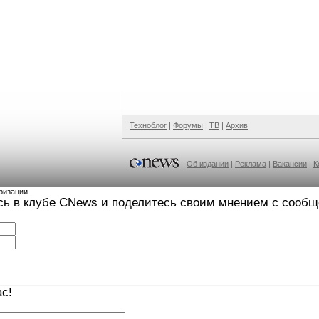
Техноблог
|
Форумы
|
ТВ
|
Архив
Об издании
|
Реклама
|
Вакансии
|
К
ризации.
сь в клубе CNews и поделитесь своим мнением с сооб
с!