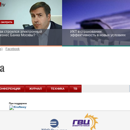
ак строился электронный
ИКТ в страховании:
изнес Банка Москвы?
эффективность в новых условиях
s)
Facebook
ейтинг CNewsInfrastructure 2015:
Информационная безопасность
риглашаем участвовать
бизнеса и госструктур: развитие в
новых условиях
ОНФЕРЕНЦИИ
ЖУРНАЛ
ТЕХНИКА
ТВ
При поддержке