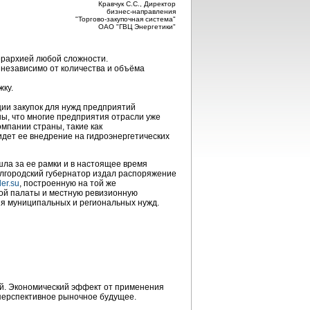
Кравчук С.С., Директор
бизнес-направления
"Торгово-закупочная система"
ОАО "ГВЦ Энергетики"
ерархией любой сложности.
 независимо от количества и объёма
жку.
ии закупок для нужд предприятий
ы, что многие предприятия отрасли уже
мпании страны, такие как
идет ее внедрение на гидроэнергетических
ла за ее рамки и в настоящее время
елгородский губернатор издал распоряжение
der.su
, построенную на той же
ной палаты и местную ревизионную
ия муниципальных и региональных нужд.
й. Экономический эффект от применения
 перспективное рыночное будущее.