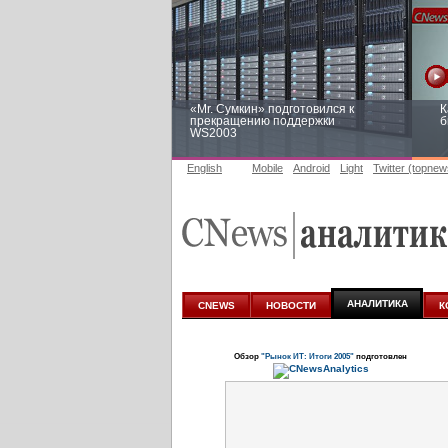
«Mr. Сумкин» подготовился к
К
прекращению поддержки
б
WS2003
English
Mobile
Android
Light
Twitter (topnew
Заоблачная оптимизация: как
Р
Faberlic изменил подход к
п
аналитике
АНАЛИТИКА
CNEWS
НОВОСТИ
К
Обзор
"Рынок ИТ: Итоги 2005"
подготовлен