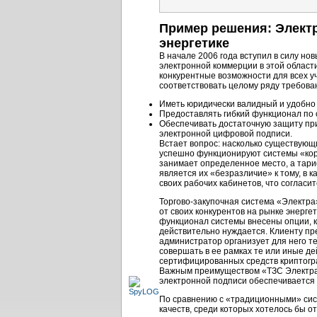
Пример решения: Элект
энергетике
В начале 2006 года вступил в силу н
электронной коммерции в этой област
конкурентные возможности для всех у
соответствовать целому ряду требова
Иметь юридически валидный и удобно
Предоставлять гибкий функционал по 
Обеспечивать достаточную защиту при
электронной цифровой подписи.
Встает вопрос: насколько существую
успешно функционируют системы «кор
занимает определенное место, а тар
является их «безразличие» к тому, в к
своих рабочих кабинетов, что согласит
Торгово-закупочная
система «Электра»
от своих конкурентов на рынке энерге
функционал системы внесены опции, ко
действительно нуждается. Клиенту пр
администратор организует для него те
совершать в ее рамках те или иные д
сертифицированных средств криптогр
Важным преимуществом «ТЗС Электра»
электронной подписи обеспечивается н
По сравнению с «традиционными» сис
качеств, среди которых хотелось бы о