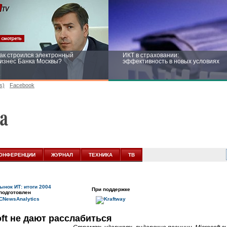
ак строился электронный
ИКТ в страховании:
изнес Банка Москвы?
эффективность в новых условиях
s)
Facebook
ейтинг CNewsInfrastructure 2015:
Информационная безопасность
риглашаем участвовать
бизнеса и госструктур: развитие в
новых условиях
ОНФЕРЕНЦИИ
ЖУРНАЛ
ТЕХНИКА
ТВ
ынок ИТ: итоги 2004
При поддержке
подготовлен
oft не дают расслабиться