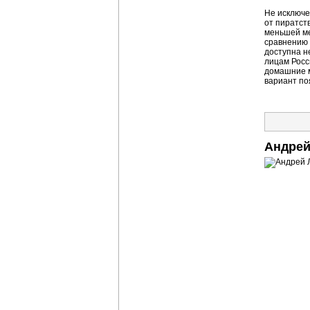
Не исключе
от пиратст
меньшей ме
сравнению 
доступна н
лицам Росс
домашние м
вариант по
Андрей