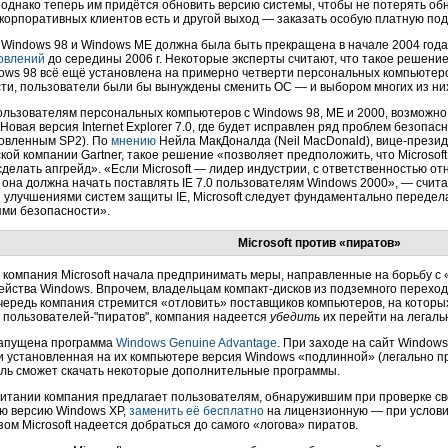
 однако теперь им придётся обновить версию системы, чтобы не потерять об
 корпоративных клиентов есть и другой выход — заказать особую платную по
Windows 98 и Windows ME должна была быть прекращена в начале 2004 год
овлений
до середины 2006 г. Некоторые эксперты считают, что такое решени
dows 98 всё ещё установлена на примерно четверти персональных компьютер
ти, пользователи были бы вынуждены сменить ОС — и выбором многих из них 
ользователям персональных компьютеров с Windows 98, ME и 2000, возможно,
Новая версия Internet Explorer 7.0, где будет исправлен ряд проблем безопас
новленным SP2). По
мнению
Нейла МакДоналда (Neil MacDonald),
вице-прези
кой компании Gartner, такое решение «позволяет предположить, что Microsof
делать апгрейд». «Если Microsoft — лидер индустрии, с ответственностью от
, она должна начать поставлять IE 7.0 пользователям Windows 2000», — счита
 улучшениями систем защиты IE, Microsoft следует фундаментально передела
ми безопасности».
Microsoft против «пиратов»
у компания Microsoft начала предпринимать меры, направленные на борьбу 
ейства Windows. Впрочем, владельцам
компакт-дисков
из подземного переход
чередь компания стремится «отловить» поставщиков компьютеров, на которы
х
пользователей-"пиратов",
компания надеется
убедить
их перейти на легаль
запущена программа
Windows Genuine Advantage
. При заходе на сайт Window
и установленная на их компьютере версия Windows «подлинной» (легально пр
ль сможет скачать некоторые дополнительные программы.
итании компания предлагает пользователям, обнаружившим при проверке с
ю версию Windows XP,
заменить её бесплатно
на лицензионную — при услови
зом Microsoft надеется добраться до самого «логова» пиратов.