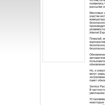
«отомстить
появились 
рассылки с
Массовые «
участки ин
компьютера
безопаснос
производит
уязвимосте
Internet E
Пожалуй, и
корпоратив
безопаснос
безопаснос
Обновления
автоматиче
пользовате
обновления
Но, к сожа
могут закр
затрагиваю
пакет обно
Service Pa
В частност
умолчанию 
Установивш
некоторые 