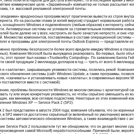
», либо похитить пароли для доступа в интернет, то в последнее время у мн
чёткие коммерческие цели. «Заражённый» компьютер не только рассылает коп
пама, т.е. массовой рекламной электронной почты.
эпидемии» вредоносных программ могут практически вывести из строя внут
тернета. Из-за рассылки спама (и копий вирусов) страдает нормальная работ
, оснащённого Windows и подключённого (любым образом) к интернету, сейча
ти. Антивирусные системы не успевали за стремительным появлением новых
елей были далеко не у всех, настроить их было зачастую непросто, и они «
й. Множество компонентов, поставляемых в составе операционной системы 
xplorer и программы для электронной почты Outlook Express — представляли из
менно проблемы безопасности более всего вредили имиджу Windows в глазах 
ных). Компания Microsoft была вынуждена реагировать. Во-первых, было объ
ть; этот проект был назван «Trustworthy Computing». По заявлению Билла Ге
ти своей продукции 2 миллиарда долларов в год — треть от всего 6-миллиард
 и «заплатки», закрывающие уязвимости системы, полились рекой. Компания
ского обновления системы (сайт Windows Update, а также программы, позвол
ля, «скачивать» и устанавливать новые «заплаты»; в современных версиях 
 поставляются вместе с системой).
лению, проблемы безопасности Windows во многом связаны с архитектурой 
ывать ту или иную конкретную уязвимость; но чтобы серьёзно уменьшить их к
щие, как минимум, всю сетевую подсистему. Некоторые из этих изменений ком
вления Windows XP — Service Pack 2 (SP2).
ck 2 был представлен в августе 2004 года; компания объявила, что он корен
и, в SP2 имеется достаточно серьёзный (и включённый по умолчанию) межсет
системы автоматического обновления Windows, а также взаимодействие с а
ие Service Pack 2 пользователи тут же обнаружили, что он делает многие с
произведения самой Microsoft) неработоспособными. Причиной были, вероятн