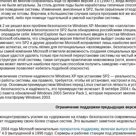
indows во многом сохранилась ещё со времён версии 3.0 (1990 г.), когда воп
 не были актуальны. За столь долгие годы были наработаны типичные спосо
ое поведение системы. Изменения, внесённые в SP2, были серьёзным отход
к этому не готовы. Впрочем, в большинстве случаев запуск программ всё же 
дителей, либо при помощи тщательной и умелой настройки системы.
ck 2 не решил всех проблем безопасности Windows XP. Множество «заплаток» 
упнейших проблем в безопасности SP2 была обнаружена российскими специ
 оправдали себя: Internet Explorer был окончательно введён в состав Windo
crosoft объявила, что следующая версия Internet Explorer выйдет снова как 
амечают, что SP2 и другие доработки Microsoft исправляют лишь наиболее в
чих аспектах, не столь лёгких для потенциальных «взломщиков», безопаснос
ы самой компании Microsoft отметили возможность создания специальных вр
которые удастся удалить только при полной переустановке системы на чистый ж
структуре этой системы, такая ситуация практически невозможна (хотя, конеч
ка может являться наиболее простым способом получить заведомо «чистую»
рование позволяет избегать подобной опасности).
величение степени надежности Windows XP при установке SP2 — реальность; 
 работы системы, как правило, требуется, чтобы её установил, настроил и
тор. Основным преимуществом Windows перед Linux считается лёгкость в уст
 безопасность и надёжность, это преимущество исчезает. В октябре 2004 г. 
1) пакета обновлений Windows 2003 Service Pack 1, которая переносит мног
ую платформу Windows 2003.
Ограничение поддержки предыдущих верс
концентрировать усилия на «удержание на плаву» безопасности современных
ет поддержку своих более старых систем. Это вызывает заметное недовольс
е 2004 года Microsoft окончательно
прекратила поддержку, включая выпуск об
 4.0 (выпущенной в 1996 году). Серверы и рабочие станции под управлением