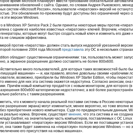
торое время Microsoft планирует ввести требование обязательной автоматич
качиванием обновлений с сайта. Однако, по словам Андрея Рыковского, мене
ых систем «Microsoft Россия», пользователи «пиратских» версий не останутс
остью. Эти обновления
по-прежнему
будут доступны без ограничений через с
 в эти версии Windows.
то в Windows XP Service Pack 2 были приняты некоторые меры против «пира
влена с одним из наиболее известных «пиратских» ключей. Впрочем, «пираты
-генераторы,
которые могут быстро создать новый ключ и изменить его даже 
та не слишком эффективна.
мерой против «пиратства» должен стать выпуск недорогой урезанной версии 
 второй половине 2004 года Microsoft
представила
эту ОС в нескольких странах
 Edition обладает существенным ограничениями: так, пользователь может зап
но, а экранное разрешение должно составлять не более 800x600.
ействительно много пользователей, для которых таких возможностей было б
 «пишущей машинки» — и, как правило, вполне довольны своими «рабочими л
зователи, возможно, приобрели бы Windows XP Starter Edition, чтобы перест
что именно для них эта система окажется недоступна. Согласно анонсам, она
ми. Причём новый компьютер продаётся с новым монитором, для которого (в
разрешения 800x600 категорически недостаточно; а всё более распространё
ально работать с таким разрешением.
метить, что к моменту начала реальной поставки системы в Россию некоторы
ое разрешение экрана) могут измениться; менее вероятно, но тоже вполне в
 без приобретения нового компьютера. Судя по предварительным данным, Wind
она реально нужна. Впрочем, существует
мнение
, что эта система и не создан
окладу Gartner, на значительную часть компьютеров, поставляемых с ОС Linux 
ли устанавливают «пиратскую» версию Windows. Если же поставщики устано
ition, она также будет заменена на «пиратскую» полную версию Windows — но 
увеличению его присутствия на новых машинах».