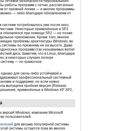
росы сетевой безопасности персонального
бы работы программ с сетью, рассчитанные
ом от прежней логики — и многие программы
возможен — либо благодаря обновлениям от
к системе потребовалось уже после него;
алистами. Некоторые применённые в SP2
ws и обновлялся при помощи SP2 — но позже
отдельное приложение. Кроме того, многие
опиющие проблемы архитектуры Windows; во
ть системы по-прежнему не на высоте. Даже
едоносных программ (так называемых kernel
ёсткий диск. Заметим, что в Linux, благодаря
но, в некоторых случаях полная
 систему — но грамотное
однако для сколь-либо устойчивой и
 поддерживал профессиональный системный
ановке и поддержке; но если нужно
была выпущена пробная версия (Release
ие решения, применённые в Windows XP SP2,
ий
 версий Windows, компания Microsoft
тво пользователей.
новлений
для весьма популярной системы
 этой системы остаются пока во многих