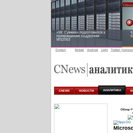
«Mr. Сумкин» подготовился к
К
прекращению поддержки
б
WS2003
English
Mobile
Android
Light
Twitter (topnew
Заоблачная оптимизация: как
Р
Faberlic изменил подход к
п
аналитике
АНАЛИТИКА
CNEWS
НОВОСТИ
К
Обзор
Р
Micros