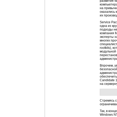
развития W
компьютера
на привычн
оказались 
их произво
Service Pa
одна из кр
подходы не
компания Mi
эксперты з
многих про
специалист
rootkits), 
модульной 
перестанов
администри
Впрочем, у
безопасной
администра
обеспечить
Candidate 
на серверн
Стремясь с
ограничива
Так, в конц
Windows NT