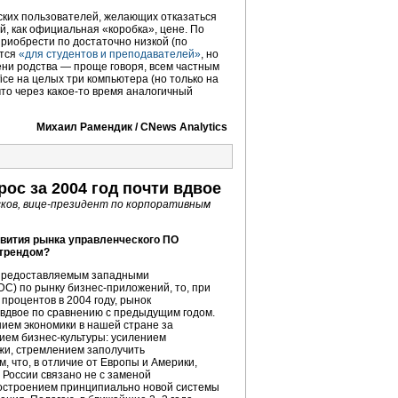
йских пользователей, желающих отказаться
й, как официальная «коробка», цене. По
приобрести по достаточно низкой (по
ется
«для студентов и преподавателей»
, но
ени родства — проще говоря, всем частным
ce на целых три компьютера (но только на
что через
какое-то
время аналогичный
Михаил Рамендик / CNews Analytics
ос за 2004 год почти вдвое
ков,
вице-президент
по корпоративным
звития рынка управленческого ПО
 трендом?
 предоставляемым западными
IDC) по рынку
бизнес-приложений,
то, при
процентов в 2004 году, рынок
 вдвое по сравнению с предыдущим годом.
нием экономики в нашей стране за
тием
бизнес-культуры:
усилением
жи, стремлением заполучить
, что, в отличие от Европы и Америки,
 России связано не с заменой
остроением принципиально новой системы