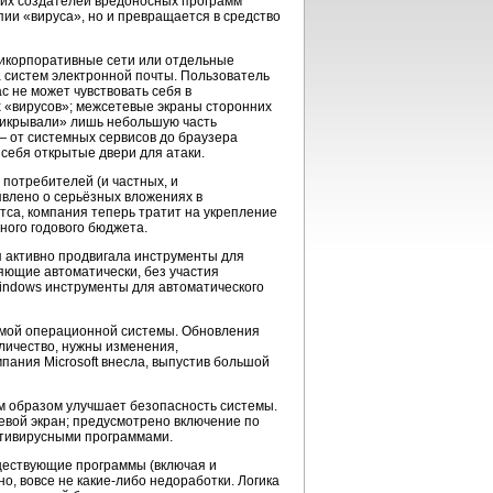
огих создателей вредоносных программ
ии «вируса», но и превращается в средство
рикорпоративные сети или отдельные
а систем электронной почты. Пользователь
с не может чувствовать себя в
 «вирусов»; межсетевые экраны сторонних
прикрывали» лишь небольшую часть
— от системных сервисов до браузера
 себя открытые двери для атаки.
потребителей (и частных, и
явлено о серьёзных вложениях в
йтса, компания теперь тратит на укрепление
ного годового бюджета.
 активно продвигала инструменты для
яющие автоматически, без участия
Windows инструменты для автоматического
самой операционной системы. Обновления
оличество, нужны изменения,
пания Microsoft внесла, выпустив большой
ным образом улучшает безопасность системы.
евой экран; предусмотрено включение по
нтивирусными программами.
уществующие программы (включая и
о, вовсе не какие-либо недоработки. Логика