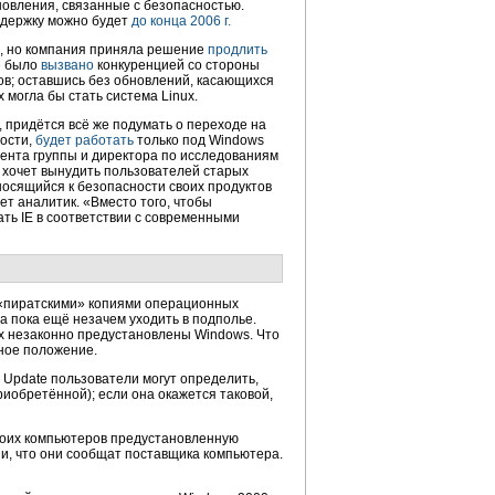
новления, связанные с безопасностью.
ддержку можно будет
до конца 2006 г.
а, но компания приняла решение
продлить
е было
вызвано
конкуренцией со стороны
ов; оставшись без обновлений, касающихся
могла бы стать система Linux.
 придётся всё же подумать о переходе на
ности,
будет работать
только под Windows
дента
группы и директора по исследованиям
t хочет вынудить пользователей старых
носящийся к безопасности своих продуктов
ет аналитик. «Вместо того, чтобы
ть IE в соответствии с современными
с «пиратскими» копиями операционных
а пока ещё незачем уходить в подполье.
х незаконно предустановлены Windows. Что
ное положение.
s Update пользователи могут определить,
иобретённой); если она окажется таковой,
воих компьютеров предустановленную
и, что они сообщат поставщика компьютера.