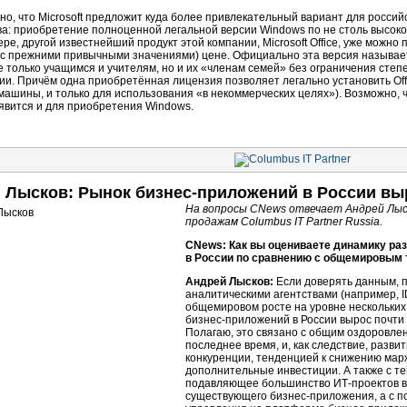
но, что Microsoft предложит куда более привлекательный вариант для росси
ва: приобретение полноценной легальной версии Windows по не столь высоко
ре, другой известнейший продукт этой компании, Microsoft Office, уже можно 
с прежними привычными значениями) цене. Официально эта версия называ
е только учащимся и учителям, но и их «членам семей» без ограничения степ
ии. Причём одна приобретённая лицензия позволяет легально установить Offi
ашины, и только для использования «в некоммерческих целях»). Возможно, 
явится и для приобретения Windows.
 Лысков: Рынок
бизнес-приложений
в России выр
На вопросы CNews отвечает Андрей Лыс
продажам Columbus IT Partner Russia.
CNews: Как вы оцениваете динамику ра
в России по сравнению с общемировым
Андрей Лысков:
Если доверять данным,
аналитическими агентствами (например, 
общемировом росте на уровне нескольких 
бизнес-приложений
в России вырос почти
Полагаю, это связано с общим оздоровле
последнее время, и, как следствие, разви
конкуренции, тенденцией к снижению мар
дополнительные инвестиции. А также с тем
подавляющее большинство
ИТ-проектов
в
существующего
бизнес-приложения,
а с п