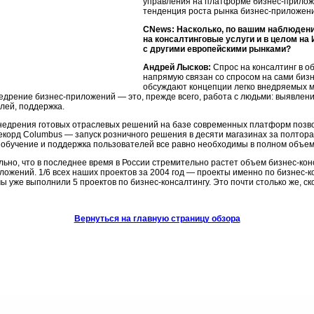
управления на платформе
бизнес-прилож
тенденция роста рынка
бизнес-приложен
CNews: Насколько, по вашим наблюдени
на консалтинговые услуги и в целом на
с другими европейскими рынками?
Андрей Лысков:
Спрос на консалтинг в о
напрямую связан со спросом на сами
биз
обсуждают концепции легко внедряемых 
недрение
бизнес-приложений —
это, прежде всего, работа с людьми: выявлен
лей, поддержка.
недрения готовых отраслевых решений на базе современных платформ позв
екорд Columbus — запуск розничного решения в десяти магазинах за полтора
 обучение и поддержка пользователей все равно необходимы в полном объеме,
ьно, что в последнее время в России стремительно растет объем
бизнес-кон
ложений.
1/6 всех наших проектов за 2004 год — проекты именно по
бизнес-к
мы уже выполнили 5 проектов по
бизнес-консалтингу.
Это почти столько же, ск
Вернуться на главную страницу обзора