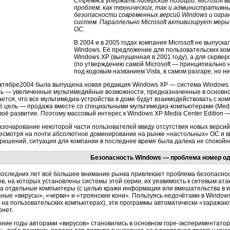
Стремясь удержать лидерские позиции, Microsoft 
проблем, как технических, так и административн
безопасности современных версий Windows и огра
систем. Параллельно Microsoft активизирует меры
ОС.
В 2004 и в 2005 годах компания Microsoft не выпус
Windows. Её предложение для пользовательских ко
Windows XP (выпущенная в 2001 году), а для сервер
(по утверждению самой Microsoft — принципиально 
под кодовым названием Vista, в самом разгаре, но н
октябре2004 была выпущена новая редакция Windows XP — система Windows XP
ь — увеличенные мультимедийные возможности, предназначенные в основно
ется, что все мультимедиа-устройства в доме будут взаимодействовать с к
ё цель — продажа вместе со специальными мультимедиа-компьютерами (Media
воё развитие. Поэтому массовый интерес к Windows XP Media Center Edition 
азочарование некоторой части пользователей ввиду отсутствия новых версий
 Несмотря на почти абсолютное доминирование на рынке «настольных» ОС и
решений, ситуация для компании в последнее время была далека не спокойн
Безопасность Windows — проблема номер о
последних лет всё большее внимание рынка привлекает проблема безопасно
в, на которых установлены системы этой серии, их уязвимость к сетевым ата
на отдельные компьютеры (с целью кражи информации или вмешательства в и
ные «вирусы», «черви» и «троянские кони». Пользуясь недочётами в Windows 
и на пользовательских компьютерах), эти программы автоматически «заража
рнет.
жние годы авторами «вирусов» становились в основном горе-экспериментато