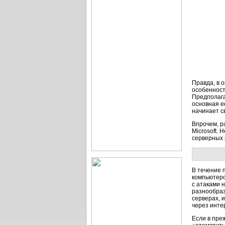
Правда, в 
особенност
Предполага
основная е
начинает с
Впрочем, р
Microsoft.
серверных 
В течение 
компьютеро
с атаками 
разнообраз
серверах, 
через инте
Если в пре