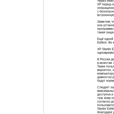
Через неко
XP перед с
операционн
с безопасн
встроенную
Заметим, ч
она устано
программы
такая защи
Ещё одной 
Edition. Во
XP Starter
одновремен
В России д
в качестве
Такие поль
вероятно, 
компьютера
давности) 
будут норм
Следует за
максимальн
доступна и
тем, кому 
согласно д
пользовате
Starter Ed
благодаря 