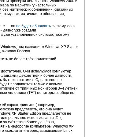
еской проверки легальности Windows 2000 и
джера по маркетингу настольных
я без критических обновлений, связанных
истему автоматического обновления,
тов» — он
не будет обновлять
систему, если
» давно уже создали
на уже установленной системе; поэтому
Windows, под названием Windows XP Starter
, включая Россию.
устить не более трёх приложений
ы достаточно. Они используют компьютер
ошадками» двухлетней и более давности.
ать быть «пиратами». Однако вполне
 будет продаваться только с новыми
 отличие от типичных мониторов 3–4 летней
нные «плоские» (TFT) мониторы вообще не
е её характеристики (например,
озможно представить, что она будет
ows XP Starter Edition предлагается не
а для реального использования. Так,
и за счёт этого более дешёвых,
вят на недорогие компьютеры Windows XP
это «сократит интерес, вызываемый Linux,