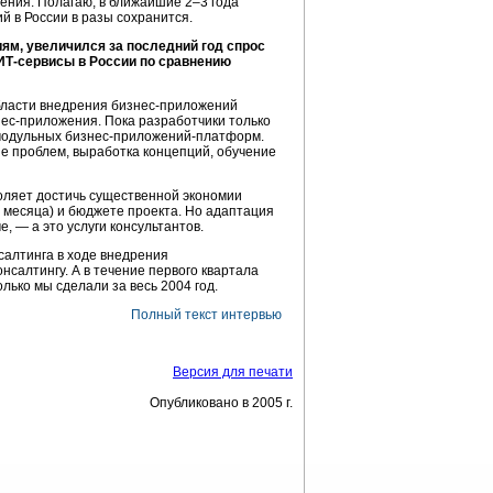
ения.
Полагаю, в ближайшие 2–3 года
ий
в России в разы сохранится.
ям, увеличился за последний год спрос
ИТ-сервисы
в России по сравнению
бласти внедрения
бизнес-приложений
нес-приложения.
Пока разработчики только
модульных
бизнес-приложений-платформ.
ие проблем, выработка концепций, обучение
оляет достичь существенной экономии
 месяца) и бюджете проекта. Но адаптация
 — а это услуги консультантов.
салтинга
в ходе внедрения
онсалтингу.
А в течение первого квартала
олько мы сделали за весь 2004 год.
Полный текст интервью
Версия для печати
Опубликовано в 2005 г.