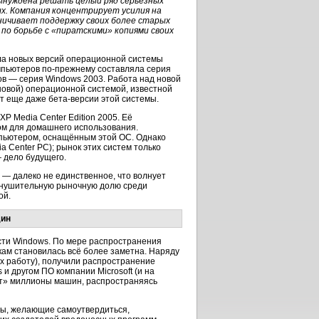
вынуждена решать целый ряд серьёзных
ых. Компания концентрирует усилия на
ничивает поддержку своих более старых
 по борьбе с «пиратскими» копиями своих
кала новых версий операционной системы
мпьютеров по-прежнему составляла серия
ов — серия Windows 2003. Работа над новой
новой) операционной системой, известной
ет еще даже бета-версии этой системы.
 Media Center Edition 2005. Её
м для домашнего использования.
омпьютером, оснащённым этой ОС. Однако
 Center PC); рынок этих систем только
— дело будущего.
 — далеко не единственное, что волнует
 внушительную рыночную долю среди
ой.
дин
сти Windows. По мере распространения
кам становилась всё более заметна. Наряду
х работу), получили распространение
и другом ПО компании Microsoft (и на
ют» миллионы машин, распространяясь
ры, желающие самоутвердиться,