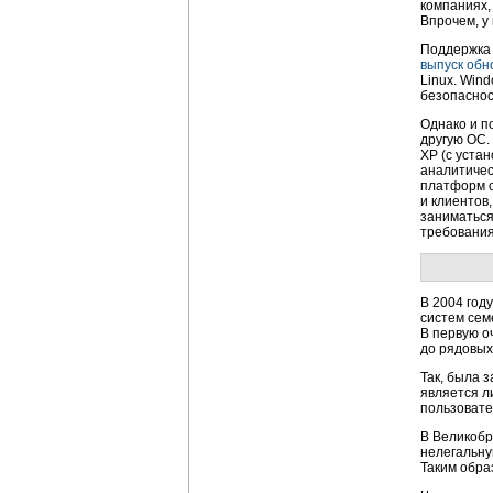
компаниях,
Впрочем, у
Поддержка 
выпуск обн
Linux. Win
безопаснос
Однако и п
другую ОС. 
XP (с уста
аналитичес
платформ с
и клиентов
заниматься
требования
В 2004 год
систем сем
В первую о
до рядовы
Так, была 
является л
пользовате
В Великобр
нелегальну
Таким обра