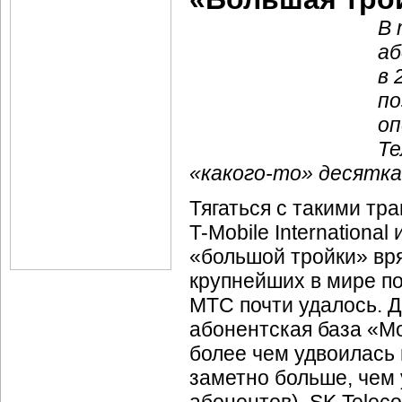
В 
аб
в 
по
оп
Те
«какого-то»
десятка
Тягаться с такими т
T-Mobile
International
«большой тройки» вря
крупнейших в мире по
МТС почти удалось. Д
абонентская база «М
более чем удвоилась и
заметно больше, чем 