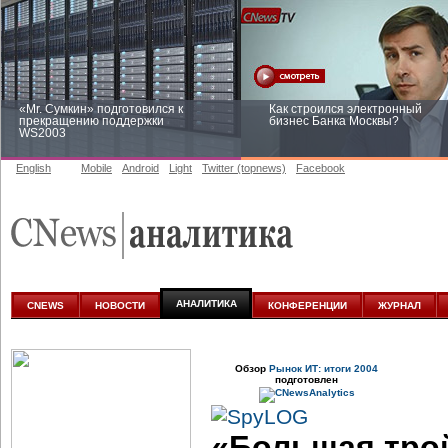
«Mr. Сумкин» подготовился к
Как строился электронный
прекращению поддержки
бизнес Банка Москвы?
WS2003
English
Mobile
Android
Light
Twitter (topnews)
Facebook
Заоблачная оптимизация: как
Рейтинг CNewsInfrastructure 20
Faberlic изменил подход к
приглашаем участвовать
аналитике
АНАЛИТИКА
CNEWS
НОВОСТИ
КОНФЕРЕНЦИИ
ЖУРНАЛ
Обзор
Рынок ИТ: итоги 2004
подготовлен
«Большая трой