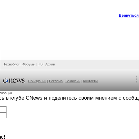
Вернуться
Техноблог
|
Форумы
|
ТВ
|
Архив
Об издании
|
Реклама
|
Вакансии
|
Контакты
ризации.
сь в клубе CNews и поделитесь своим мнением с сооб
с!