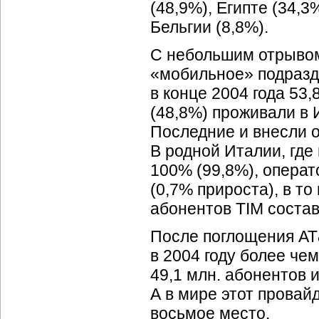
(48,9%), Египте (34,3
Бельгии (8,8%).
С небольшим отрывом
«мобильное» подразде
в конце 2004 года 53
(48,8%) проживали в 
Последние и внесли 
В родной Италии, где
100% (99,8%), операто
(0,7% прироста), в т
абонентов TIM состав
После поглощения AT
в 2004 году более чем
49,1 млн. абонентов 
А в мире этот провай
восьмое место.