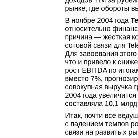
доходов TIM за рубе
рынке, где обороты в
В ноябре 2004 года
Te
относительно финансо
причина — жесткая к
сотовой связи для Tel
Для завоевания этого
что и привело к сниж
рост EBITDA по итога
вместо 7%, прогнозир
совокупная выручка г
2004 года увеличится
составляла 10,1 млрд.
Итак, почти все веду
с падением темпов ро
связи на развитых ры