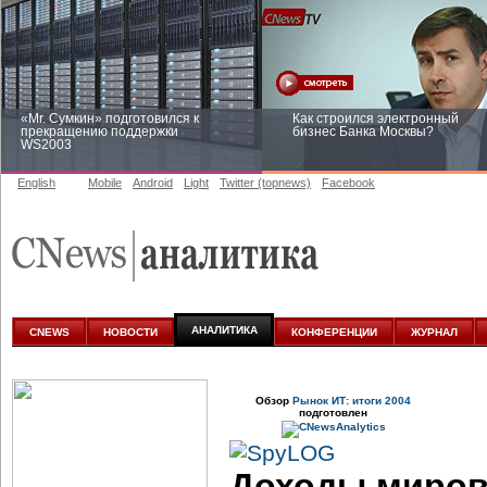
«Mr. Сумкин» подготовился к
Как строился электронный
прекращению поддержки
бизнес Банка Москвы?
WS2003
English
Mobile
Android
Light
Twitter (topnews)
Facebook
Заоблачная оптимизация: как
Рейтинг CNewsInfrastructure 20
Faberlic изменил подход к
приглашаем участвовать
аналитике
АНАЛИТИКА
CNEWS
НОВОСТИ
КОНФЕРЕНЦИИ
ЖУРНАЛ
Обзор
Рынок ИТ: итоги 2004
подготовлен
Доходы миров