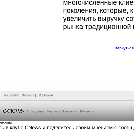
многочисленные клиен
поколения, которые, 
увеличить выручку с
рынка традиционной г
Вернуться
Техноблог
|
Форумы
|
ТВ
|
Архив
Об издании
|
Реклама
|
Вакансии
|
Контакты
ризации.
сь в клубе CNews и поделитесь своим мнением с сооб