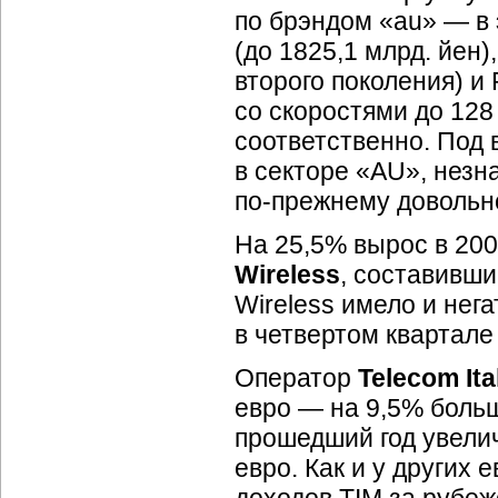
по брэндом «au» — в 
(до 1825,1 млрд. йен)
второго поколения) и
со скоростями до 128
соответственно. Под
в секторе «AU», незн
по-прежнему
довольно
На 25,5% вырос в 200
Wireless
, составивши
Wireless имело и нег
в четвертом квартале
Оператор
Telecom Ita
евро — на 9,5% больш
прошедший год увелич
евро. Как и у других