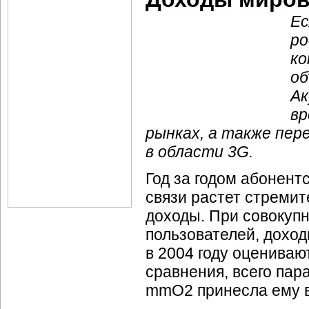
Ес
ро
ко
об
Ак
вр
рынках, а также пе
в области 3G.
Год за годом абонент
связи растет стремит
доходы. При совокупн
пользователей, доход
в 2004 году оценивают
сравнения, всего пар
mmO2 принесла ему в