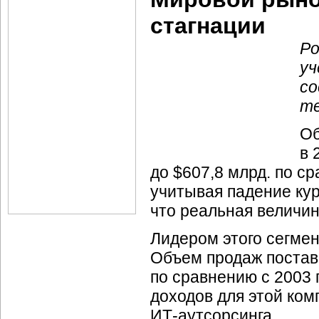
стагнации
Ро
уч
со
те
Об
в 
до $607,8 млрд. по ср
учитывая падение кур
что реальная величин
Лидером этого сегме
Объем продаж постав
по сравнению с 2003
доходов для этой комп
ИТ-аутсорсинга.