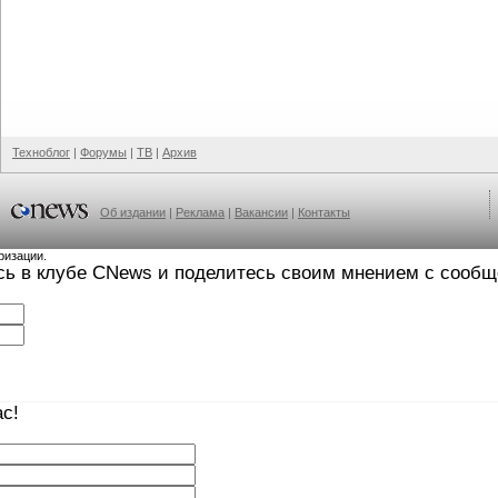
Техноблог
|
Форумы
|
ТВ
|
Архив
Об издании
|
Реклама
|
Вакансии
|
Контакты
ризации.
сь в клубе CNews и поделитесь своим мнением с сооб
с!