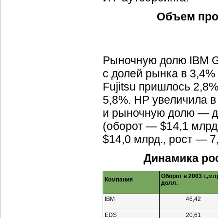
Объем пр
Рыночную долю IBM G
с долей рынка в 3,4% 
Fujitsu пришлось 2,8%
5,8%. HP увеличила в 
и рыночную долю — до
(оборот — $14,1 млрд
$14,0 млрд., рост — 7
Динамика ро
Оборот в 2003 г.,мл
Компания
долл.
IBM
46,42
EDS
20,61