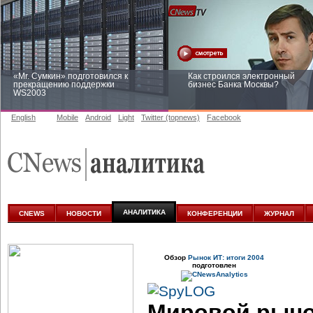
«Mr. Сумкин» подготовился к
Как строился электронный
прекращению поддержки
бизнес Банка Москвы?
WS2003
English
Mobile
Android
Light
Twitter (topnews)
Facebook
Заоблачная оптимизация: как
Рейтинг CNewsInfrastructure 20
Faberlic изменил подход к
приглашаем участвовать
аналитике
АНАЛИТИКА
CNEWS
НОВОСТИ
КОНФЕРЕНЦИИ
ЖУРНАЛ
Обзор
Рынок ИТ: итоги 2004
подготовлен
Мировой рыно