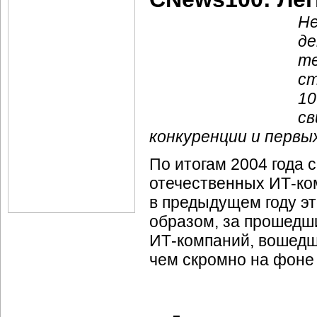
Не
де
те
ст
10
св
конкуренции и первы
По итогам
2004 года
с
отечественных
ИТ-ко
в предыдущем году эт
образом, за прошед
ИТ-компаний,
вошедш
чем скромно на фон