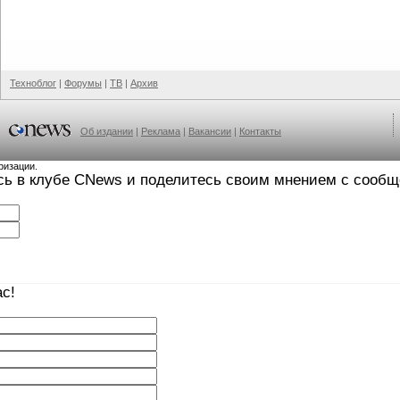
Техноблог
|
Форумы
|
ТВ
|
Архив
Об издании
|
Реклама
|
Вакансии
|
Контакты
ризации.
сь в клубе CNews и поделитесь своим мнением с сооб
с!