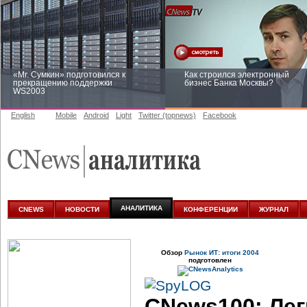
«Mr. Сумкин» подготовился к
Как строился электронный
прекращению поддержки
бизнес Банка Москвы?
WS2003
English
Mobile
Android
Light
Twitter (topnews)
Facebook
Заоблачная оптимизация: как
Рейтинг CNewsInfrastructure 20
Faberlic изменил подход к
приглашаем участвовать
аналитике
АНАЛИТИКА
CNEWS
НОВОСТИ
КОНФЕРЕНЦИИ
ЖУРНАЛ
Обзор
Рынок ИТ: итоги 2004
подготовлен
CNews100: Лег