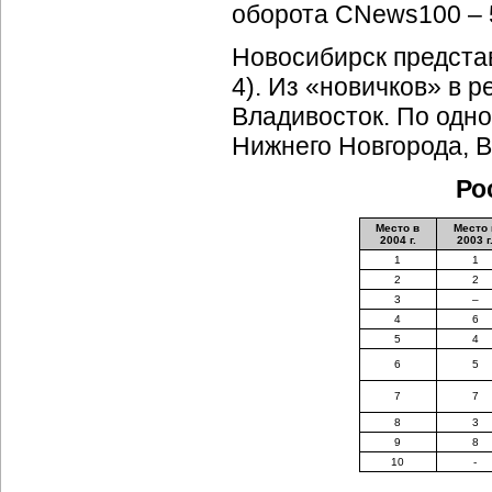
оборота CNews100 –
Новосибирск предста
4). Из «новичков» в 
Владивосток. По одно
Нижнего Новгорода, 
Ро
Место в
Место 
2004 г.
2003 г
1
1
2
2
3
–
4
6
5
4
6
5
7
7
8
3
9
8
10
-