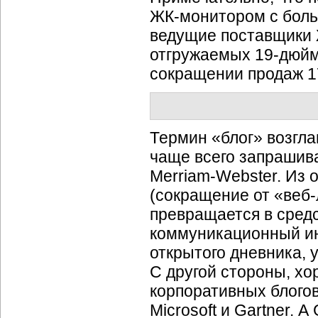
ЖК-монитором
с боль
ведущие поставщики
отгружаемых
19-дюй
сокращении продаж
1
Термин «блог» возгла
чаще всего запрашива
Merriam-Webster.
Из о
(сокращение от
«веб-
превращается в сред
коммуникационный ин
открытого дневника,
С другой стороны, х
корпоративных блогов
Microsoft и Gartner.