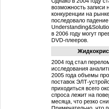
Однако в 2004 году 
возможность записи 
конкуренции на рынк
последовало падение
Understanding&Soluti
в 2006 году могут пр
DVD-плееров.
Жидкокрис
2004 год стал перел
исследования аналити
2005 года объемы пр
поставок
ЭЛТ-устройс
приходиться всего ок
спроса лежит на пов
месяца, что резко сн
Примечательно, что 