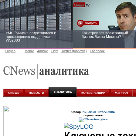
«Mr. Сумкин» подготовился к
Как строился электронный
прекращению поддержки
бизнес Банка Москвы?
WS2003
English
Mobile
Android
Light
Twitter (topnews)
Facebook
Заоблачная оптимизация: как
Рейтинг CNewsInfrastructure 20
Faberlic изменил подход к
приглашаем участвовать
аналитике
АНАЛИТИКА
CNEWS
НОВОСТИ
КОНФЕРЕНЦИИ
ЖУРНАЛ
Обзор
Рынок ИТ: итоги 2004
подготовлен
Ключевые техн