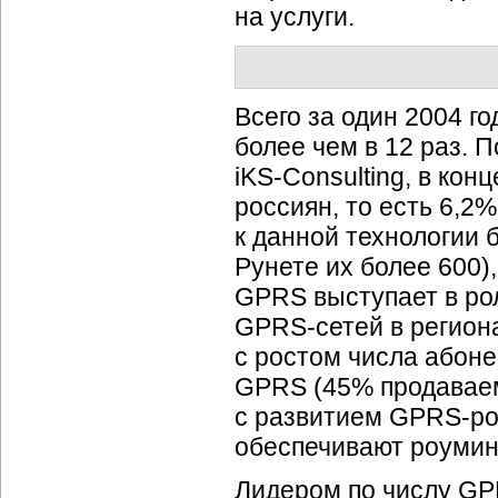
на услуги.
Всего за один 2004 г
более чем в 12 раз. 
iKS-Consulting,
в конц
россиян, то есть 6,2
к данной технологии 
Рунете их более 600)
GPRS выступает в рол
GPRS-сетей
в регион
с ростом числа абон
GPRS (45% продавае
с развитием
GPRS-ро
обеспечивают роуми
Лидером по числу
GP