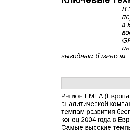
В 
пе
в 
во
GP
ин
выгодным бизнесом.
Регион EMEA (Европа
аналитической компан
темпам развития бес
конец 2004 года в Ев
Самые высокие темпы