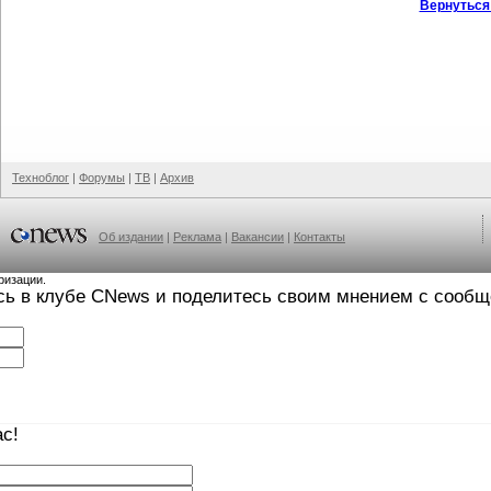
Вернуться
Техноблог
|
Форумы
|
ТВ
|
Архив
Об издании
|
Реклама
|
Вакансии
|
Контакты
ризации.
сь в клубе CNews и поделитесь своим мнением с сооб
с!