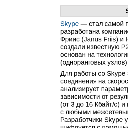
Skype
— стал самой п
разработана компание
Фриис (Janus Friis) и
создали известную
Р
основан на технолог
(одноранговых узлов
Для работы со Skype 
соединения на скорос
анализирует параметр
зависимости от резул
(от 3 до 16 Кбайт/с) 
с любыми межсетевы
Разработчики Skype 
шифруется с помощ