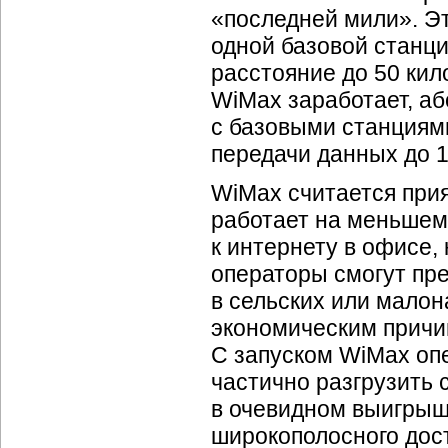
«последней мили». Эт
одной базовой станци
расстояние до 50 кило
WiMax заработает, аб
с базовыми станциями
передачи данных до 1
WiMax считается при
работает на меньшем 
к интернету в офисе,
операторы смогут пре
в сельских или малон
экономическим причи
С запуском WiMax оп
частично разгрузить 
в очевидном выигрыш
широкополосного дост