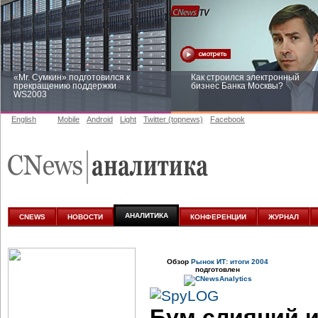
«Mr. Сумкин» подготовился к
Как строился электронный
прекращению поддержки
бизнес Банка Москвы?
WS2003
English
Mobile
Android
Light
Twitter (topnews)
Facebook
Заоблачная оптимизация: как
Рейтинг CNewsInfrastructure 20
Faberlic изменил подход к
приглашаем участвовать
аналитике
АНАЛИТИКА
CNEWS
НОВОСТИ
КОНФЕРЕНЦИИ
ЖУРНАЛ
Обзор
Рынок ИТ: итоги 2004
подготовлен
Бум слияний 