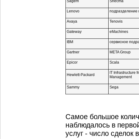
Sagem
Snecma
Lenovo
подразделение 
Avaya
Tenovis
Gateway
eMachines
IBM
сервисное подр
Gartner
META Group
Epicor
Scala
IT Infrastructu
Hewlett-Packard
Management
Sammy
Sega
Самое большое колич
наблюдалось в первой
услуг - число сделок