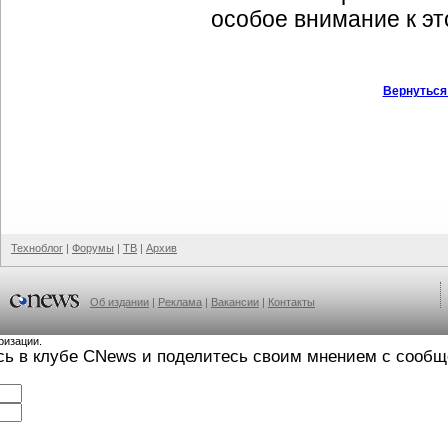
особое внимание к эт
Вернуться
Техноблог
|
Форумы
|
ТВ
|
Архив
Об издании
|
Реклама
|
Вакансии
|
Контакты
ризации.
сь в клубе CNews и поделитесь своим мнением с сооб