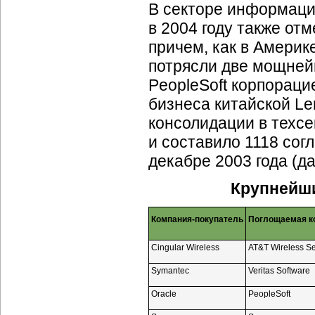
В секторе информаци
в 2004 году также о
причем, как в Америк
потрясли две мощне
PeopleSoft корпораци
бизнеса китайской Le
консолидации в техсе
и составило 1118 сог
декабре 2003 года (да
Крупнейши
Компания-покупатель
Поглощаемая к
Cingular Wireless
AT&T Wireless Se
Symantec
Veritas Software
Oracle
PeopleSoft