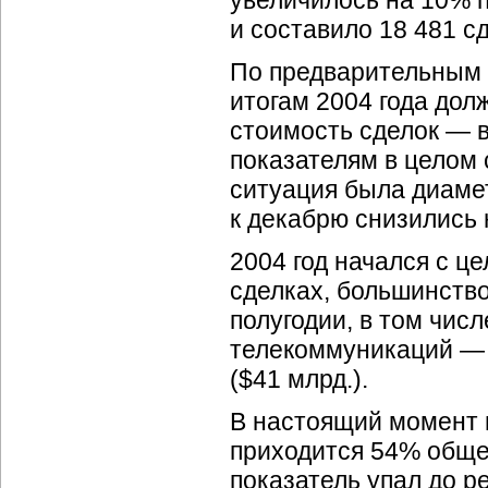
увеличилось на 10% 
и составило 18 481 сд
По предварительным 
итогам 2004 года дол
стоимость сделок — в
показателям в целом 
ситуация была диаме
к декабрю снизились 
2004 год начался с ц
сделках, большинств
полугодии, в том чис
телекоммуникаций — C
($41 млрд.).
В настоящий момент 
приходится 54% общем
показатель упал до р